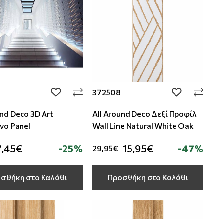
372508
add to wishlist
add to wishli
und Deco 3D Art
All Around Deco Δεξί Προφίλ
νο Panel
Wall Line Natural White Oak
7,45€
-25%
15,95€
-47%
29,95€
σθήκη στο Καλάθι
Προσθήκη στο Καλάθι