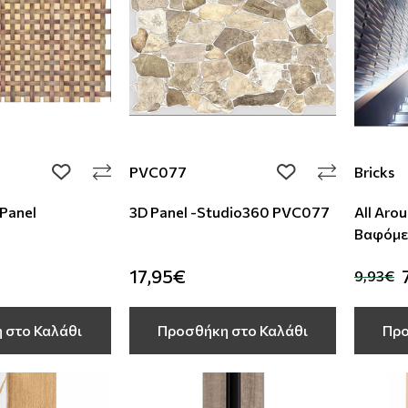
PVC077
Bricks
add to wishlist
add to wishlist
Panel
3D Panel -Studio360 PVC077
All Aro
Βαφόμε
17,95€
9,93€
 στο Καλάθι
Προσθήκη στο Καλάθι
Προ