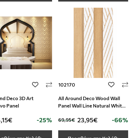
102170
add to wishlist
add to wishli
und Deco 3D Art
All Around Deco Wood Wall
νο Panel
Panel Wall Line Natural White
Oak
,15€
-25%
23,95€
-66%
69,95€