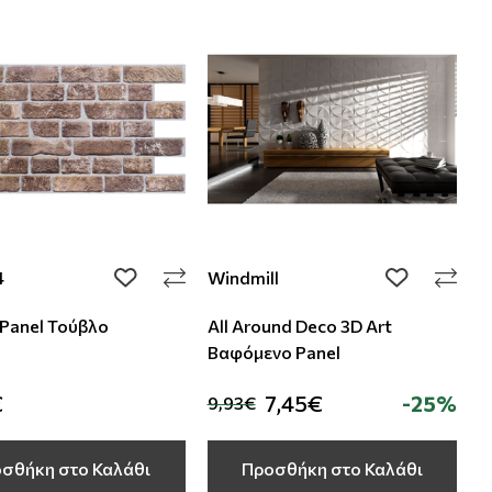
4
Windmill
add to wishlist
add to wishli
Panel Τούβλο
All Around Deco 3D Art
Βαφόμενο Panel
€
7,45€
-25%
9,93€
σθήκη στο Καλάθι
Προσθήκη στο Καλάθι