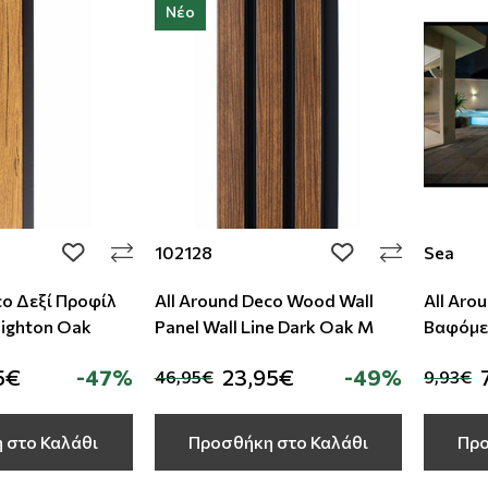
Νέο
102128
Sea
add to wishlist
add to wishlist
co Δεξί Προφίλ
All Around Deco Wood Wall
All Aro
nighton Oak
Panel Wall Line Dark Oak M
Βαφόμε
5€
-47%
23,95€
-49%
46,95€
9,93€
 στο Καλάθι
Προσθήκη στο Καλάθι
Προ