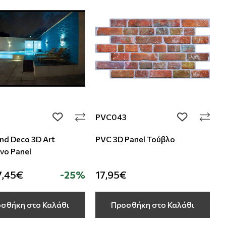
PVC043
add to wishlist
add to wishli
und Deco 3D Art
PVC 3D Panel Τούβλο
νο Panel
7,45€
-25%
17,95€
σθήκη στο Καλάθι
Προσθήκη στο Καλάθι