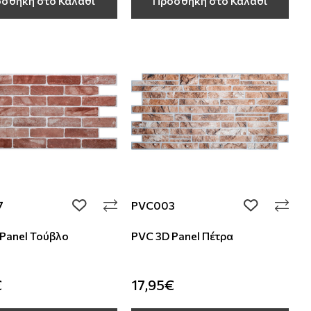
σθήκη στο Καλάθι
Προσθήκη στο Καλάθι
7
PVC003
add to wishlist
add to wishli
Panel Τούβλο
PVC 3D Panel Πέτρα
€
17,95€