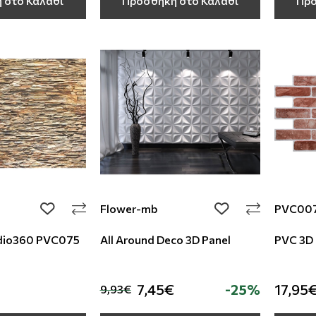
 στο Καλάθι
Προσθήκη στο Καλάθι
Προ
Flower-mb
PVC00
add to wishlist
add to wishlist
udio360 PVC075
All Around Deco 3D Panel
PVC 3D 
7,45€
-25%
17,95
9,93€