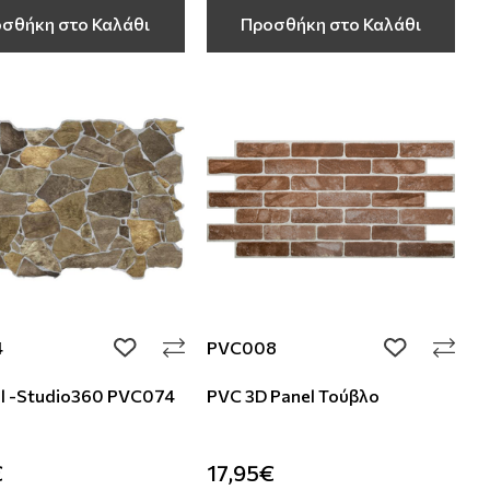
σθήκη στο Καλάθι
Προσθήκη στο Καλάθι
4
PVC008
add to wishlist
add to wishli
l -Studio360 PVC074
PVC 3D Panel Τούβλο
€
17,95€