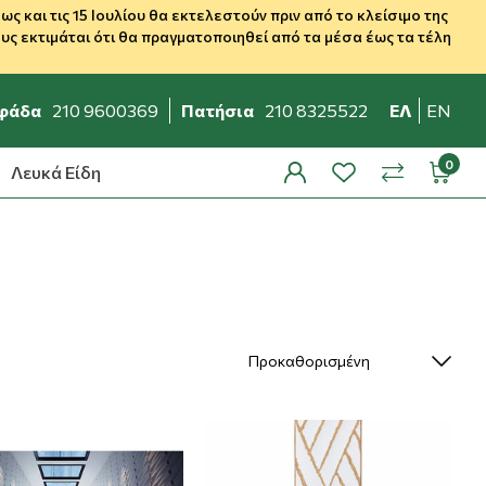
 και τις 15 Ιουλίου θα εκτελεστούν πριν από το κλείσιμο της
ς εκτιμάται ότι θα πραγματοποιηθεί από τα μέσα έως τα τέλη
φάδα
210 9600369
Πατήσια
210 8325522
ΕΛ
EN
Λευκά Είδη
profile
wishlist
minicar
compare