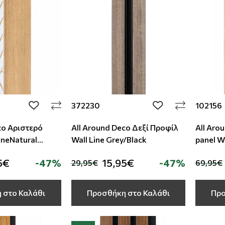
372230
102156
add to wishlist
add to wishlist
co Αριστερό
All Around Deco Δεξί Προφίλ
All Aro
ineNatural
Wall Line Grey/Black
pa
5€
-47%
15,95€
-47%
29,95€
69,95€
 στο Καλάθι
Προσθήκη στο Καλάθι
Προ