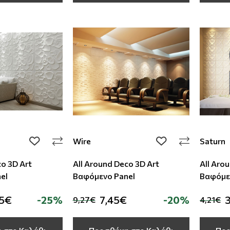
Wire
Saturn
add to wishlist
add to wishlist
co 3D Art
All Around Deco 3D Art
All Aro
el
Βαφόμενο Panel
Βαφόμε
95€
-25%
7,45€
-20%
3
9,27€
4,21€