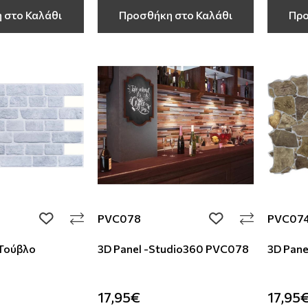
 στο Καλάθι
Προσθήκη στο Καλάθι
Προ
PVC078
PVC07
add to wishlist
add to wishlist
 Τούβλο
3D Panel -Studio360 PVC078
3D Pane
17,95€
17,95