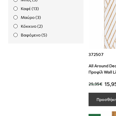
Καφέ (13)
Μαύρο (3)
Κόκκινο (2)
Βαφόμενο (5)
372507
All Around De
Προφίλ Wall L
White Oak
15,9
29,95€
Προσθήκη