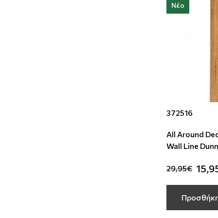
Νέο
372516
All Around De
Wall Line Dun
15,9
29,95€
Προσθήκη