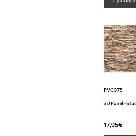
Προσθήκη
PVC075
3D Panel -St
17,95€