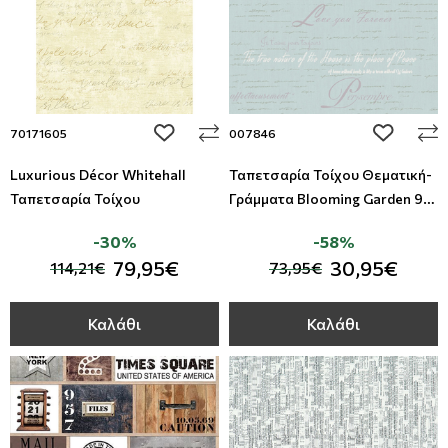
add to wishlist
add to wi
70171605
007846
Luxurious Décor Whitehall
Ταπετσαρία Τοίχου Θεματική-
Ταπετσαρία Τοίχου
Γράμματα Blooming Garden 9
Parato Studio360-007846
-30%
-58%
79,95€
30,95€
114,21€
73,95€
Καλάθι
Καλάθι