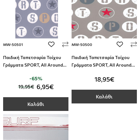
add to wishlist
add to wi
MW-50501
MW-50500
Παιδική Ταπετσαρία Τοίχου
Παιδική Ταπετσαρία Τοίχου
Γράμματα SPORT, All Around
Γράμματα SPORT, All Around
Deco, Studio360 MW-50501
Deco, Studio360 MW-50500
-65%
18,95€
6,95€
19,95€
Καλάθι
Καλάθι