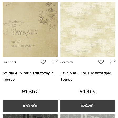
add to wishlist
add to wi
rs70500
rs70505
Studio 465 Paris Ταπετσαρία
Studio 465 Paris Ταπετσαρία
Τοίχου
Τοίχου
91,36€
91,36€
Καλάθι
Καλάθι