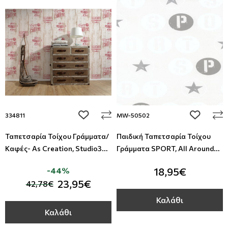
Απομίμηση Δέρματος
Φλοράλ Ρολοκουρτίνες
Απομίμηση Μέταλλο
Ψηφιακή Εκτύπωση σε Ρολοκουρτίνα
Απομίμηση Πλακάκια
Απομίμηση Μωσαικό-Ψηφίδα
add to wishlist
add to wi
334811
MW-50502
Απομίμηση Animal Print
Ταπετσαρία Τοίχου Γράμματα/
Παιδική Ταπετσαρία Τοίχου
Απομίμηση Τεχνοτροπία
Καφές- As Creation, Studio360
Γράμματα SPORT, All Around
334811
Deco, Studio360 MW-50502
-44%
18,95€
23,95€
42,78€
Καλάθι
Καλάθι