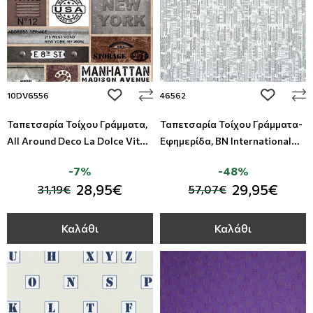
add to wishlist
add to wi
10DV6556
46562
Ταπετσαρία Τοίχου Γράμματα,
Ταπετσαρία Τοίχου Γράμματα-
All Around Deco La Dolce Vita -
Εφημερίδα, BN International
Studio360 10DV6556
Wallpapers, Studio360 46562
-7%
-48%
28,95€
29,95€
31,19€
57,07€
Καλάθι
Καλάθι