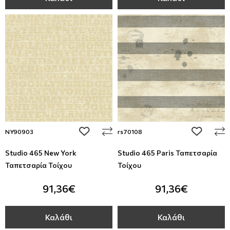
add to wishlist
add to wi
NY90903
rs70108
Studio 465 New York
Studio 465 Paris Ταπετσαρία
Ταπετσαρία Τοίχου
Τοίχου
91,36€
91,36€
Καλάθι
Καλάθι