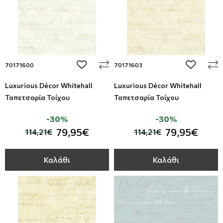
add to wishlist
add to wi
70171600
70171603
Luxurious Décor Whitehall
Luxurious Décor Whitehall
Ταπετσαρία Τοίχου
Ταπετσαρία Τοίχου
-30%
-30%
79,95€
79,95€
114,21€
114,21€
Καλάθι
Καλάθι