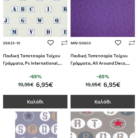
add to wishlist
add to wi
05633-10
MW-50603
Παιδική Ταπετσαρία Τοίχου
Παιδική Ταπετσαρία Τοίχου
Γράμματα, Ps International,
Γράμματα, All Around Deco,
Studio360 05633-10
Studio360 MW-50603
-65%
-65%
6,95€
6,95€
19,95€
19,95€
Καλάθι
Καλάθι