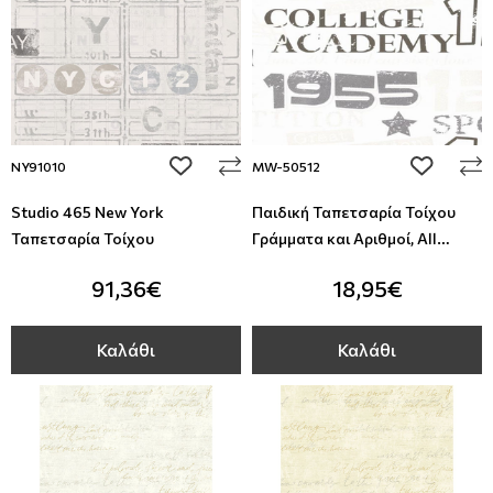
add to wishlist
add to wi
NY91010
MW-50512
Studio 465 New York
Παιδική Ταπετσαρία Τοίχου
Ταπετσαρία Τοίχου
Γράμματα και Αριθμοί, All
Around Deco, Studio360 MW-
91,36€
18,95€
50512
Καλάθι
Καλάθι