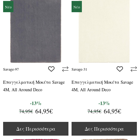
Νέο
Νέο
add to wishlist
add to wis
Savage-97
Savage-31
Επαγγελματική Μοκέτα Savage
Επαγγελματική Μοκέτα Savage
4M, All Around Deco
4M, All Around Deco
-13%
-13%
64,95€
64,95€
74,95€
74,95€
Δες Περισσότερα
Δες Περισσότερα