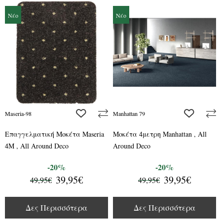
Νέο
Νέο
add to wishlist
add to wis
Maseria-98
Manhattan 79
Επαγγελματική Μοκέτα Maseria
Μοκέτα 4μετρη Manhattan , All
4M , All Around Deco
Around Deco
-20%
-20%
39,95€
39,95€
49,95€
49,95€
Δες Περισσότερα
Δες Περισσότερα