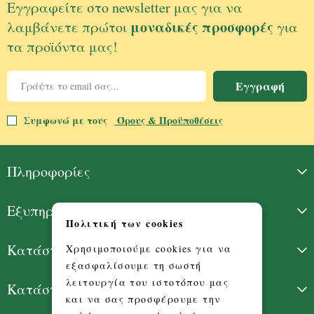
Εγγραφείτε στο newsletter μας για να
μοναδικές προσφορές
λαμβάνετε πρώτοι
για
τα προϊόντα μας!
Εγγραφή
Συμφωνώ με τους
Όρους & Προϋποθέσεις
Πληροφορίες
Εξυπηρέτηση Πελατών
Πολιτική των cookies
Κατάστημα Γλυφάδας
Χρησιμοποιούμε cookies για να
εξασφαλίσουμε τη σωστή
λειτουργία του ιστοτόπου μας
Κατάστημα Πατησίων
και να σας προσφέρουμε την