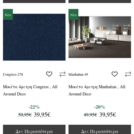
Νέο
Νέο
add to wishlist
add to wis
Congress-278
Manhattan 49
Μοκέτα 4μετρη Congress , All
Μοκέτα 4μετρη Manhattan , All
Around Deco
Around Deco
-22%
-20%
39,95€
39,95€
50,95€
49,95€
Δες Περισσότερα
Δες Περισσότερα