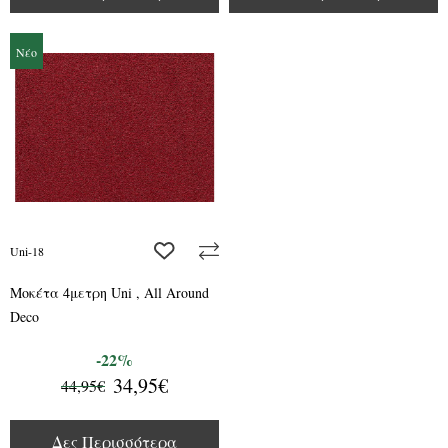
Νέο
add to wishlist
Uni-18
Μοκέτα 4μετρη Uni , All Around
Deco
-22%
34,95€
44,95€
Δες Περισσότερα