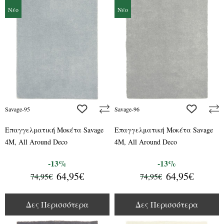
Νέο
Νέο
add to wishlist
add to wis
Savage-95
Savage-96
Επαγγελματική Μοκέτα Savage
Επαγγελματική Μοκέτα Savage
4M, All Around Deco
4M, All Around Deco
-13%
-13%
64,95€
64,95€
74,95€
74,95€
Δες Περισσότερα
Δες Περισσότερα