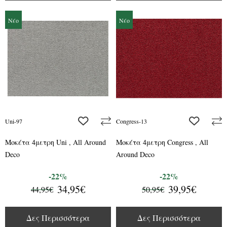
Νέο
Νέο
add to wishlist
add to wis
Uni-97
Congress-13
Μοκέτα 4μετρη Uni , All Around
Μοκέτα 4μετρη Congress , All
Deco
Around Deco
-22%
-22%
34,95€
39,95€
44,95€
50,95€
Δες Περισσότερα
Δες Περισσότερα