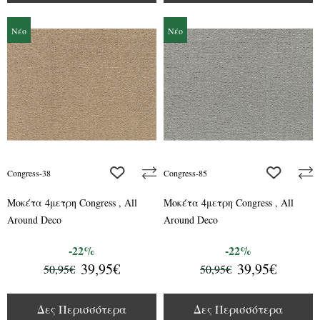
Νέο
Νέο
add to wishlist
add to wis
Congress-38
Congress-85
Μοκέτα 4μετρη Congress , All
Μοκέτα 4μετρη Congress , All
Around Deco
Around Deco
-22%
-22%
39,95€
39,95€
50,95€
50,95€
Δες Περισσότερα
Δες Περισσότερα