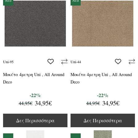
Νέο
Νέο
add to wishlist
add to wis
Uni-95
Uni-44
Μοκέτα 4μετρη Uni , All Around
Μοκέτα 4μετρη Uni , All Around
Deco
Deco
-22%
-22%
34,95€
34,95€
44,95€
44,95€
Δες Περισσότερα
Δες Περισσότερα