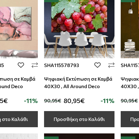
35
SHA115578793
SHA115
add to wishlist
add to wishlist
πωση σε Καμβά
Ψηφιακή Εκτύπωση σε Καμβά
Ψηφιακ
round Deco
40Χ30 , All Around Deco
40Χ30 ,
95€
-11%
80,95€
-11%
90,95€
90,95€
 στο Καλάθι
Προσθήκη στο Καλάθι
Προ