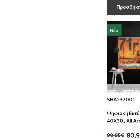
Προσθήκη
Νέο
SHA237001
Ψηφιακή Εκτύ
40Χ30 , All A
80,
90,95€