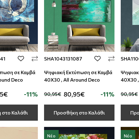
41
SHA1043131087
SHA110
add to wishlist
add to wishlist
πωση σε Καμβά
Ψηφιακή Εκτύπωση σε Καμβά
Ψηφιακ
round Deco
40Χ30 , All Around Deco
40Χ30 ,
95€
-11%
80,95€
-11%
90,95€
90,95€
 στο Καλάθι
Προσθήκη στο Καλάθι
Προ
Νέο
Νέο