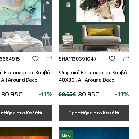
6684915
SHA1130391047
add to wishlist
add to wishli
ή Εκτύπωση σε Καμβά
Ψηφιακή Εκτύπωση σε Καμβά
 All Around Deco
40Χ30 , All Around Deco
80,95€
-11%
80,95€
-11%
90,95€
σθήκη στο Καλάθι
Προσθήκη στο Καλάθι
Νέο