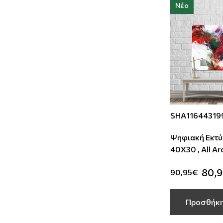
Νέο
SHA11644319
Ψηφιακή Εκτύ
40Χ30 , All A
80,
90,95€
Προσθήκη