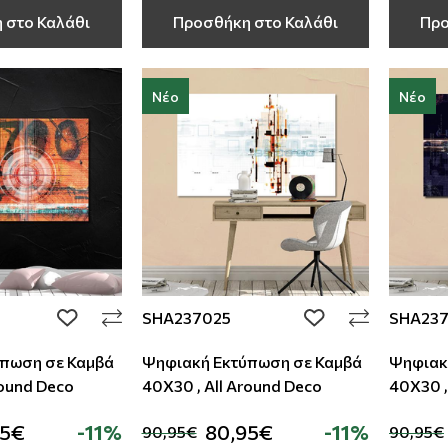
 στο Καλάθι
Προσθήκη στο Καλάθι
Προ
Νέο
Νέο
SHA237025
SHA23
add to wishlist
add to wishlist
πωση σε Καμβά
Ψηφιακή Εκτύπωση σε Καμβά
Ψηφιακ
round Deco
40Χ30 , All Around Deco
40Χ30 ,
95€
-11%
80,95€
-11%
90,95€
90,95€