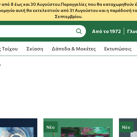
 από 8 έως και 30 Αυγούστου.Παραγγελίες που θα καταχωρηθούν έως
ρομηνία αυτή θα εκτελεστούν από 31 Αυγούστου και η παράδοσή του
Σεπτεμβρίου.
Από το 1972
Γλυ
search
 Τοίχου
Σκίαση
Δάπεδα & Μοκέτες
Εκτυπώσεις
Υ
α
Νέο
Νέο