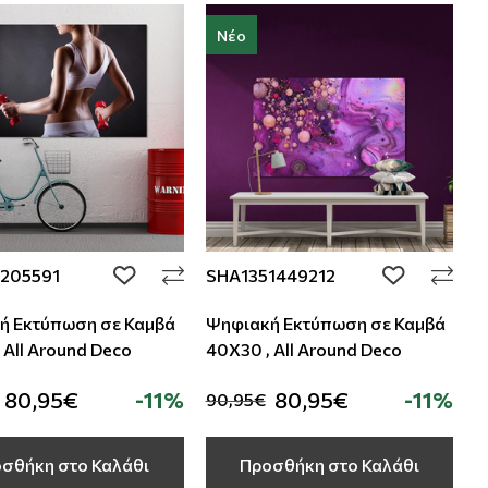
Νέο
205591
SHA1351449212
add to wishlist
add to wishli
ή Εκτύπωση σε Καμβά
Ψηφιακή Εκτύπωση σε Καμβά
 All Around Deco
40Χ30 , All Around Deco
80,95€
-11%
80,95€
-11%
90,95€
σθήκη στο Καλάθι
Προσθήκη στο Καλάθι