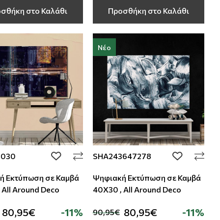
σθήκη στο Καλάθι
Προσθήκη στο Καλάθι
Νέο
7030
SHA243647278
add to wishlist
add to wishli
ή Εκτύπωση σε Καμβά
Ψηφιακή Εκτύπωση σε Καμβά
 All Around Deco
40Χ30 , All Around Deco
80,95€
-11%
80,95€
-11%
90,95€