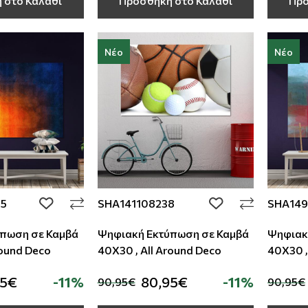
 στο Καλάθι
Προσθήκη στο Καλάθι
Προ
Νέο
Νέο
35
SHA141108238
SHA149
add to wishlist
add to wishlist
πωση σε Καμβά
Ψηφιακή Εκτύπωση σε Καμβά
Ψηφιακ
round Deco
40Χ30 , All Around Deco
40Χ30 ,
95€
-11%
80,95€
-11%
90,95€
90,95€