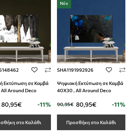
Νέο
5148462
SHA1191992926
add to wishlist
add to wishli
ή Εκτύπωση σε Καμβά
Ψηφιακή Εκτύπωση σε Καμβά
 All Around Deco
40Χ30 , All Around Deco
80,95€
-11%
80,95€
-11%
90,95€
σθήκη στο Καλάθι
Προσθήκη στο Καλάθι