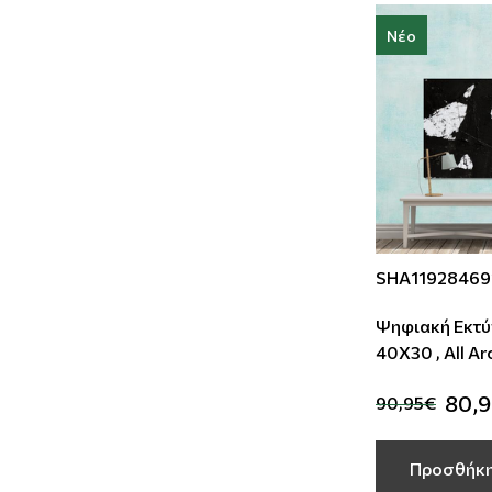
Νέο
SHA11928469
Ψηφιακή Εκτύ
40Χ30 , All A
80,
90,95€
Προσθήκη