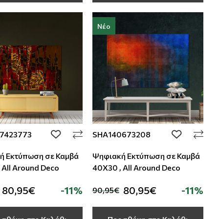
Νέο
7423773
SHA140673208
add to wishlist
add to wishli
ή Εκτύπωση σε Καμβά
Ψηφιακή Εκτύπωση σε Καμβά
 All Around Deco
40Χ30 , All Around Deco
80,95€
-11%
80,95€
-11%
90,95€