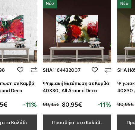
Νέο
Νέο
98
SHA1164432007
SHA118
add to wishlist
add to wishlist
πωση σε Καμβά
Ψηφιακή Εκτύπωση σε Καμβά
Ψηφιακ
round Deco
40Χ30 , All Around Deco
40Χ30 ,
95€
-11%
80,95€
-11%
90,95€
90,95€
 στο Καλάθι
Προσθήκη στο Καλάθι
Προ