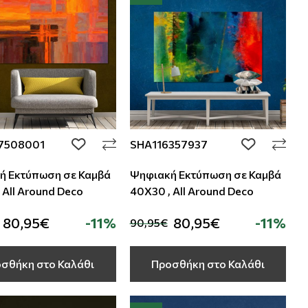
7508001
SHA116357937
add to wishlist
add to wishli
ή Εκτύπωση σε Καμβά
Ψηφιακή Εκτύπωση σε Καμβά
 All Around Deco
40Χ30 , All Around Deco
80,95€
-11%
80,95€
-11%
90,95€
σθήκη στο Καλάθι
Προσθήκη στο Καλάθι