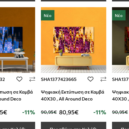
Νέο
Νέο
32
SHA1377423665
SHA137
add to wishlist
add to wishlist
πωση σε Καμβά
Ψηφιακή Εκτύπωση σε Καμβά
Ψηφιακ
round Deco
40Χ30 , All Around Deco
40Χ30 ,
95€
-11%
80,95€
-11%
90,95€
90,95€