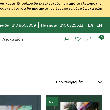
 και τις 15 Ιουλίου θα εκτελεστούν πριν από το κλείσιμο της
ς εκτιμάται ότι θα πραγματοποιηθεί από τα μέσα έως τα τέλη
φάδα
210 9600369
Πατήσια
210 8325522
ΕΛ
EN
Λευκά Είδη
profile
wishlist
minicar
compare
Νέο