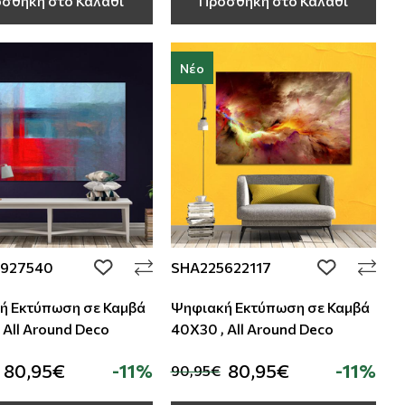
σθήκη στο Καλάθι
Προσθήκη στο Καλάθι
Νέο
927540
SHA225622117
add to wishlist
add to wishli
ή Εκτύπωση σε Καμβά
Ψηφιακή Εκτύπωση σε Καμβά
 All Around Deco
40Χ30 , All Around Deco
80,95€
-11%
80,95€
-11%
90,95€