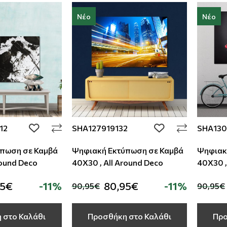
Νέο
Νέο
12
SHA127919132
SHA130
add to wishlist
add to wishlist
πωση σε Καμβά
Ψηφιακή Εκτύπωση σε Καμβά
Ψηφιακ
round Deco
40Χ30 , All Around Deco
40Χ30 ,
95€
-11%
80,95€
-11%
90,95€
90,95€
 στο Καλάθι
Προσθήκη στο Καλάθι
Προ