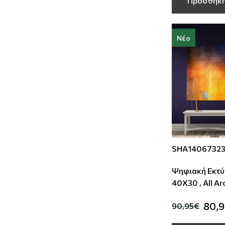
Προσθήκη
Νέο
SHA1406732
Ψηφιακή Εκτύ
40Χ30 , All A
80,
90,95€