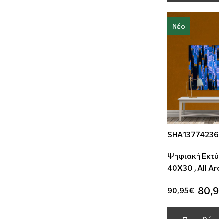
Νέο
SHA13774236
Ψηφιακή Εκτύ
40Χ30 , All A
80,
90,95€