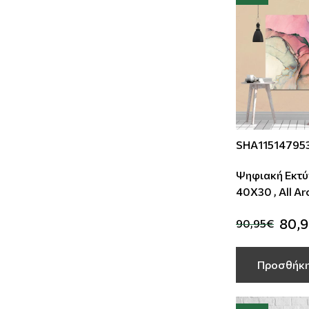
SHA11514795
Ψηφιακή Εκτύ
40Χ30 , All A
80,
90,95€
Προσθήκη