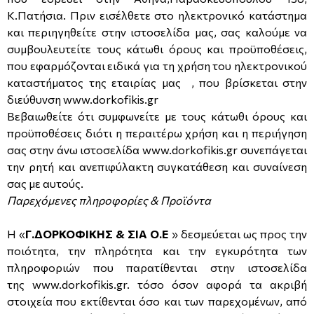
Κ.Πατήσια. Πριν εισέλθετε στο ηλεκτρονικό κατάστημα
Μοντέρνες
Απομίμηση Δέρματος
Φλοράλ Ρολοκουρτίνες
και περιηγηθείτε στην ιστοσελίδα μας, σας καλούμε να
συμβουλευτείτε τους κάτωθι όρους και προϋποθέσεις,
Μονόχρωμες
Απομίμηση Μέταλλο
Ψηφιακή Εκτύπωση σε Ρολοκουρτίνα
που εφαρμόζονται ειδικά για τη χρήση του ηλεκτρονικού
καταστήματος της εταιρίας μας
, που βρίσκεται στην
Βαφόμενες Ταπετσαρίες
Απομίμηση Πλακάκια
διεύθυνση
www.dorkofikis.gr
Βεβαιωθείτε ότι συμφωνείτε με τους κάτωθι όρους και
Μπορντούρες
Απομίμηση Μωσαικό-Ψηφίδα
προϋποθέσεις διότι η περαιτέρω χρήση και η περιήγηση
σας στην άνω ιστοσελίδα
www.dorkofikis.gr
συνεπάγεται
την ρητή και ανεπιφύλακτη συγκατάθεση και συναίνεση
Απομίμηση Animal Print
σας με αυτούς.
Παρεχόμενες πληροφορίες & Προϊόντα
Απομίμηση Τεχνοτροπία
H «
Γ.ΔΟΡΚΟΦΙΚΗΣ & ΣΙΑ Ο.Ε
» δεσμεύεται ως προς την
ποιότητα, την πληρότητα και την εγκυρότητα των
πληροφοριών που παρατίθενται στην ιστοσελίδα
της
www.dorkofikis.gr
. τόσο όσον αφορά τα ακριβή
στοιχεία που εκτίθενται όσο και των παρεχομένων, από