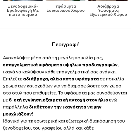
Ξενοδοχειακά-
Υφάσματα
Αδιάβροχα
Μοντέρνες
Απομίμηση Δέρματος
Φλοράλ Ρολοκουρτίνες
Βραδυφλεγή Με
Εσωτερικού Χώρου
Υφάσματα
πιστοποιητικά
Εξωτερικού Χώρου
Μονόχρωμες
Απομίμηση Μέταλλο
Ψηφιακή Εκτύπωση σε Ρολοκουρτίνα
Βαφόμενες Ταπετσαρίες
Απομίμηση Πλακάκια
Περιγραφή
Μπορντούρες
Απομίμηση Μωσαικό-Ψηφίδα
Ανακαλύψτε μέσα από τη μεγάλη ποικιλία μας,
επαγγελματικά υφάσματα υψηλων προδιαγραφών
,
Απομίμηση Animal Print
ικανά να καλύψουν κάθε επαγγελματική σας ανάγκη.
Επιλέξτε
αδιάβροχα, αλέκιαστα υφάσματα
σε ποικιλία
Απομίμηση Τεχνοτροπία
χρωμάτων και σχεδίων για να διαμορφώσετε τον χώρο
στο στυλ που επιθυμείτε. Τα υφάσματα μας συνοδεύονται
με
6-ετή εγγύηση,εξαιρετική αντοχή στον ήλιο
ενώ
παράλληλα
διαθέτουν την ικανότητα να μην
μουχλιάζουν!
Ιδανικά για τη εσωτερική και εξωτερική διακόσμηση του
ξενοδοχείου, του γραφείου αλλά και κάθε