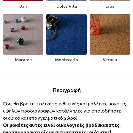
Bari
Dolce Vita
Eros
Μοντέρνες
Απομίμηση Δέρματος
Φλοράλ Ρολοκουρτίνες
Μονόχρωμες
Απομίμηση Μέταλλο
Ψηφιακή Εκτύπωση σε Ρολοκουρτίνα
Βαφόμενες Ταπετσαρίες
Απομίμηση Πλακάκια
Μπορντούρες
Απομίμηση Μωσαικό-Ψηφίδα
Maratea
Montecarlo
Verona
Απομίμηση Animal Print
Απομίμηση Τεχνοτροπία
Περιγραφή
Εδώ θα βρείτε ιταλικές συνθετικές και μάλλινες μοκέτες
υψηλών προδιαγραφών κατάλληλες για οποιοδήποτε
οικιακό και επαγγελματικό χώρο!
Οι μοκέτες αυτές είναι οικολογικές,βραδύκαυστες,
ηχοαπορροφητικές με αντιστατικές ιδιότητες
!