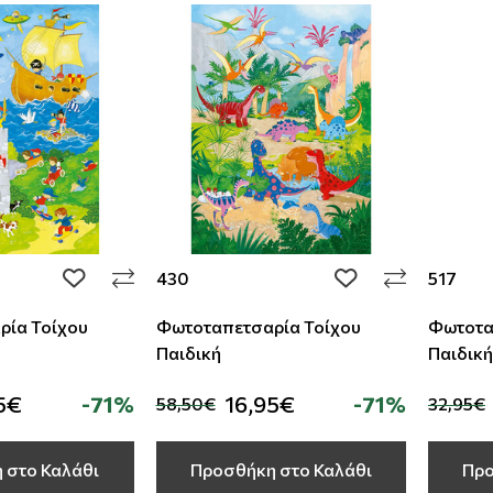
430
517
add to wishlist
add to wishlist
ρία Τοίχου
Φωτοταπετσαρία Τοίχου
Φωτοτα
Παιδική
Παιδική
5€
-71%
16,95€
-71%
58,50€
32,95€
 στο Καλάθι
Προσθήκη στο Καλάθι
Προ