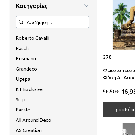
Κατηγορίες
Μοντέρνες
Απομίμηση Δέρματος
Φλοράλ Ρολοκουρτίνες
Μονόχρωμες
Απομίμηση Μέταλλο
Ψηφιακή Εκτύπωση σε Ρολοκουρτίνα
Roberto Cavalli
Βαφόμενες Ταπετσαρίες
Απομίμηση Πλακάκια
Rasch
378
Μπορντούρες
Απομίμηση Μωσαικό-Ψηφίδα
Erismann
Grandeco
Φωτοταπετσα
Απομίμηση Animal Print
Φύση Αll Aro
Ugepa
Studio360
Απομίμηση Τεχνοτροπία
KT Exclusive
16,9
58,50€
Sirpi
Προσθήκη
Parato
All Around Deco
AS Creation