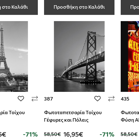
 στο Καλάθι
Προσθήκη στο Καλάθι
Προ
387
435
add to wishlist
add to wishlist
ρία Τοίχου
Φωτοταπετσαρία Τοίχου
Φωτοτα
Γέφυρες και Πόλεις
Φύση Αl
Studio
5€
-71%
16,95€
-71%
58,50€
58,50€