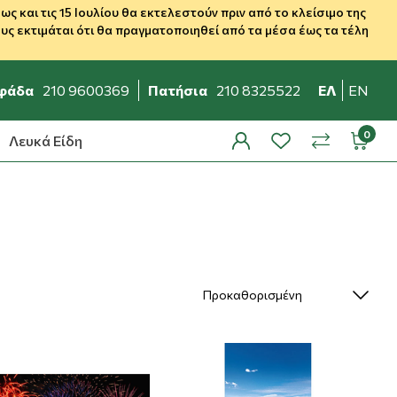
 και τις 15 Ιουλίου θα εκτελεστούν πριν από το κλείσιμο της
ς εκτιμάται ότι θα πραγματοποιηθεί από τα μέσα έως τα τέλη
φάδα
210 9600369
Πατήσια
210 8325522
ΕΛ
EN
Λευκά Είδη
profile
wishlist
minicar
compare