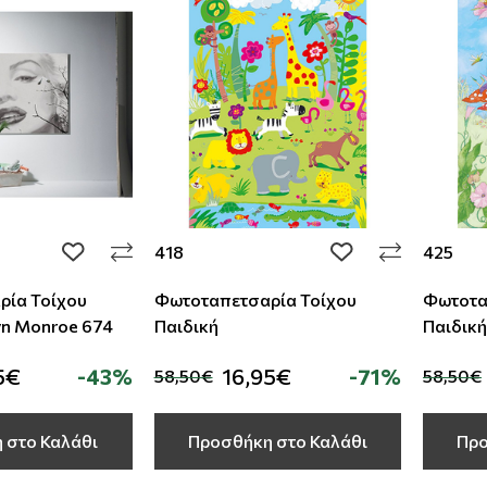
418
425
add to wishlist
add to wishlist
ρία Τοίχου
Φωτοταπετσαρία Τοίχου
Φωτοτα
yn Monroe 674
Παιδική
Παιδική
5€
-43%
16,95€
-71%
58,50€
58,50€
 στο Καλάθι
Προσθήκη στο Καλάθι
Προ