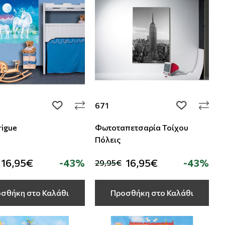
671
add to wishlist
add to wishli
rigue
Φωτοταπετσαρία Τοίχου
Πόλεις
16,95€
-43%
16,95€
-43%
29,95€
σθήκη στο Καλάθι
Προσθήκη στο Καλάθι