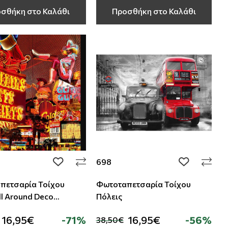
σθήκη στο Καλάθι
Προσθήκη στο Καλάθι
698
add to wishlist
add to wishli
πετσαρία Τοίχου
Φωτοταπετσαρία Τοίχου
l Around Deco
Πόλεις
360
16,95€
-71%
16,95€
-56%
38,50€