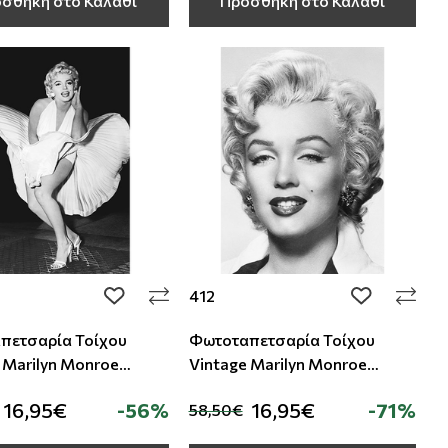
σθήκη στο Καλάθι
Προσθήκη στο Καλάθι
412
add to wishlist
add to wishli
πετσαρία Τοίχου
Φωτοταπετσαρία Τοίχου
 Μarilyn Μonroe
Vintage Μarilyn Μonroe
360 689
Studio360 412
16,95€
-56%
16,95€
-71%
58,50€