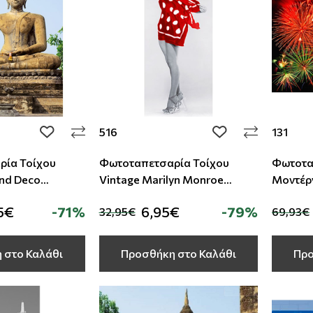
516
131
add to wishlist
add to wishlist
ρία Τοίχου
Φωτοταπετσαρία Τοίχου
Φωτοτα
und Deco
Vintage Μarilyn Μonroe
Μοντέρ
Studio360 516
5€
-71%
6,95€
-79%
32,95€
69,93€
 στο Καλάθι
Προσθήκη στο Καλάθι
Προ