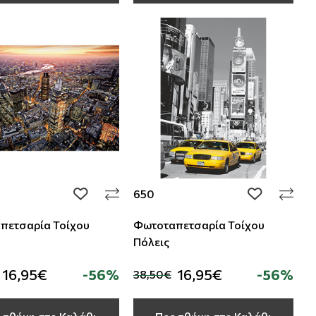
650
add to wishlist
add to wishli
πετσαρία Τοίχου
Φωτοταπετσαρία Τοίχου
Πόλεις
16,95€
-56%
16,95€
-56%
38,50€