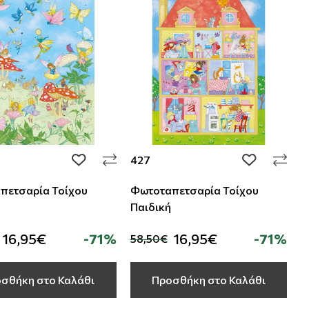
427
add to wishlist
add to wishli
πετσαρία Τοίχου
Φωτοταπετσαρία Τοίχου
Παιδική
16,95€
-71%
16,95€
-71%
58,50€
σθήκη στο Καλάθι
Προσθήκη στο Καλάθι