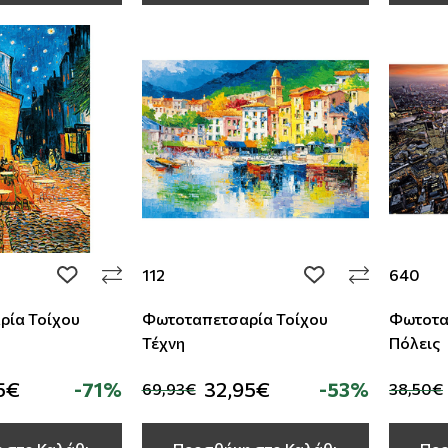
112
640
add to wishlist
add to wishlist
ρία Τοίχου
Φωτοταπετσαρία Τοίχου
Φωτοτα
Τέχνη
Πόλεις
5€
-71%
32,95€
-53%
69,93€
38,50€