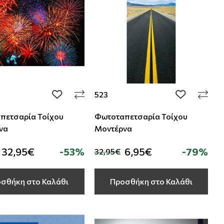
523
add to wishlist
add to wishli
πετσαρία Τοίχου
Φωτοταπετσαρία Τοίχου
να
Μοντέρνα
32,95€
-53%
6,95€
-79%
32,95€
σθήκη στο Καλάθι
Προσθήκη στο Καλάθι