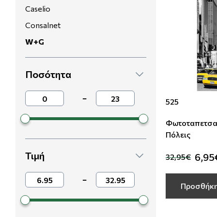
Caselio
Consalnet
W+G
Ποσότητα
−
525
Φωτοταπετσα
Πόλεις
Τιμή
6,95
32,95€
−
Προσθήκη