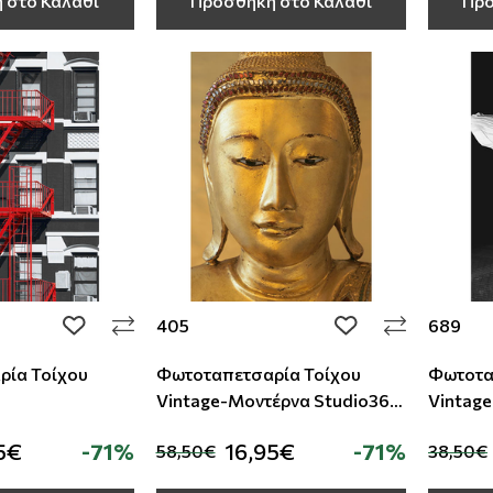
 στο Καλάθι
Προσθήκη στο Καλάθι
Προ
405
689
add to wishlist
add to wishlist
ρία Τοίχου
Φωτοταπετσαρία Τοίχου
Φωτοτα
Vintage-Μοντέρνα Studio360
Vintage
405
Studio
5€
-71%
16,95€
-71%
58,50€
38,50€