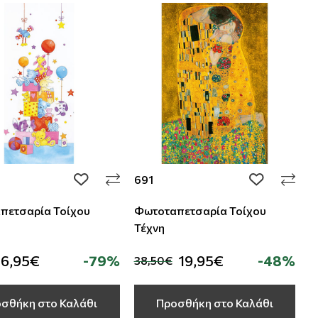
691
add to wishlist
add to wishli
πετσαρία Τοίχου
Φωτοταπετσαρία Τοίχου
Τέχνη
6,95€
-79%
19,95€
-48%
38,50€
σθήκη στο Καλάθι
Προσθήκη στο Καλάθι