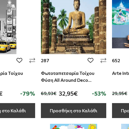
287
652
add to wishlist
add to wishlist
ρία Τοίχου
Φωτοταπετσαρία Τοίχου
Arte Int
Φύση Αll Around Deco
Studio360
€
-79%
32,95€
-53%
69,93€
29,95€
 στο Καλάθι
Προσθήκη στο Καλάθι
Προ