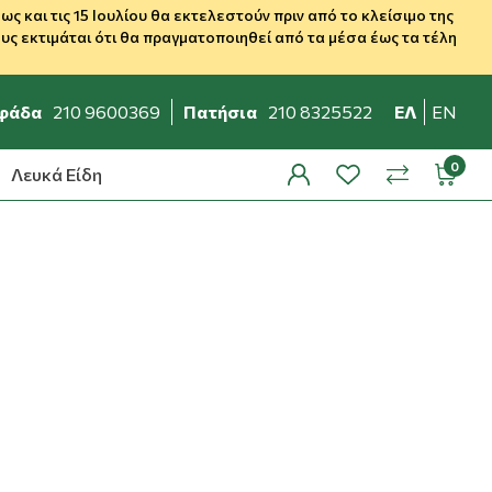
 και τις 15 Ιουλίου θα εκτελεστούν πριν από το κλείσιμο της
ς εκτιμάται ότι θα πραγματοποιηθεί από τα μέσα έως τα τέλη
φάδα
210 9600369
Πατήσια
210 8325522
ΕΛ
EN
Λευκά Είδη
profile
wishlist
minicar
compare