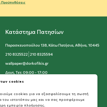
 Προϋποθέσεις
Κατάστημα Πατησίων
Παρασκευοπούλου 138, Κάτω Πατήσια, Αθήνα, 10445
210 8325522
210 8325594
wallpaper@dorkofikis.gr
Δευτ, Τετ: 09:00 - 17:00
Τρ, Πεμ, Παρ: 09:00 - 20:00
 των cookies
Σαβ: 09:00 - 15:00
οιούμε cookies για να εξασφαλίσουμε τη σωστή
ία του ιστοτόπου μας και να σας προσφέρουμε
ερη εμπειρία πλοήγησης.