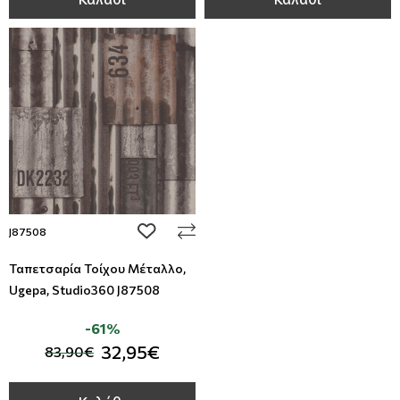
add to wishlist
J87508
Ταπετσαρία Τοίχου Μέταλλο,
Ugepa, Studio360 J87508
-61%
32,95€
83,90€