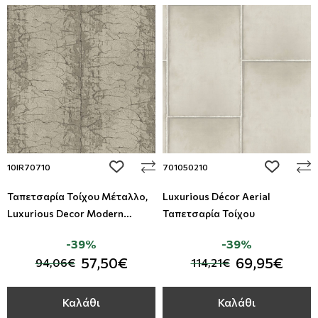
add to wishlist
add to wi
10IR70710
701050210
Ταπετσαρία Τοίχου Μέταλλο,
Luxurious Décor Aerial
Luxurious Decor Modern
Ταπετσαρία Τοίχου
Foundation - Studio360
-39%
-39%
10IR70710
57,50€
69,95€
94,06€
114,21€
Καλάθι
Καλάθι