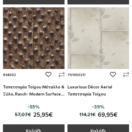
add to wishlist
add to wi
934502
701050211
Ταπετσαρία Τοίχου Μέταλλο &
Luxurious Décor Aerial
Ξύλο, Rasch- Modern Surfaces
Ταπετσαρία Τοίχου
II, Studio360 934502
-55%
-39%
25,95€
69,95€
57,07€
114,21€
Καλάθι
Καλάθι