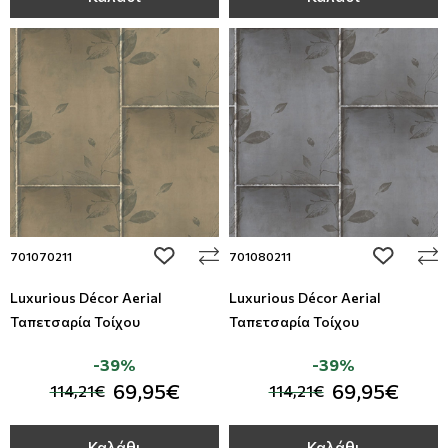
add to wishlist
add to wi
701070211
701080211
Luxurious Décor Aerial
Luxurious Décor Aerial
Ταπετσαρία Τοίχου
Ταπετσαρία Τοίχου
-39%
-39%
69,95€
69,95€
114,21€
114,21€
Καλάθι
Καλάθι