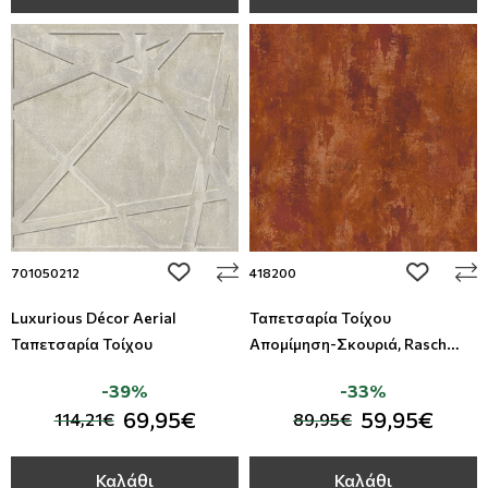
add to wishlist
add to wi
701050212
418200
Luxurious Décor Aerial
Ταπετσαρία Τοίχου
Ταπετσαρία Τοίχου
Απομίμηση-Σκουριά, Rasch
Modern Surfaces II, Studio360
-39%
-33%
418200
69,95€
59,95€
114,21€
89,95€
Καλάθι
Καλάθι