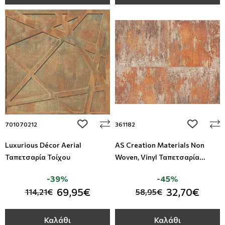
add to wishlist
add to wi
701070212
361182
Luxurious Décor Aerial
AS Creation Materials Non
Ταπετσαρία Τοίχου
Woven, Vinyl Ταπετσαρία
Τοίχου
-39%
-45%
69,95€
32,70€
114,21€
58,95€
Καλάθι
Καλάθι