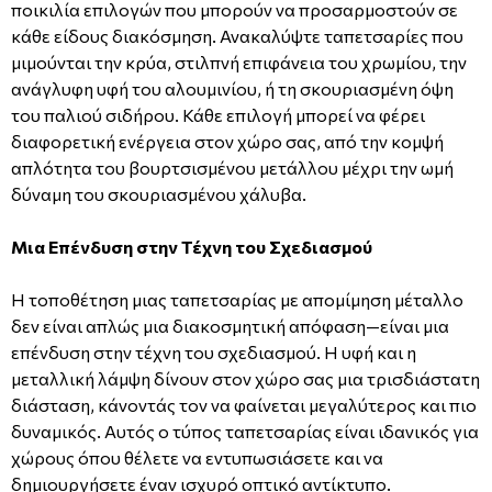
ποικιλία επιλογών που μπορούν να προσαρμοστούν σε
κάθε είδους διακόσμηση. Ανακαλύψτε ταπετσαρίες που
μιμούνται την κρύα, στιλπνή επιφάνεια του χρωμίου, την
ανάγλυφη υφή του αλουμινίου, ή τη σκουριασμένη όψη
του παλιού σιδήρου. Κάθε επιλογή μπορεί να φέρει
διαφορετική ενέργεια στον χώρο σας, από την κομψή
απλότητα του βουρτσισμένου μετάλλου μέχρι την ωμή
δύναμη του σκουριασμένου χάλυβα.
Μια Επένδυση στην Τέχνη του Σχεδιασμού
Η τοποθέτηση μιας ταπετσαρίας με απομίμηση μέταλλο
δεν είναι απλώς μια διακοσμητική απόφαση—είναι μια
επένδυση στην τέχνη του σχεδιασμού. Η υφή και η
μεταλλική λάμψη δίνουν στον χώρο σας μια τρισδιάστατη
διάσταση, κάνοντάς τον να φαίνεται μεγαλύτερος και πιο
δυναμικός. Αυτός ο τύπος ταπετσαρίας είναι ιδανικός για
χώρους όπου θέλετε να εντυπωσιάσετε και να
δημιουργήσετε έναν ισχυρό οπτικό αντίκτυπο.