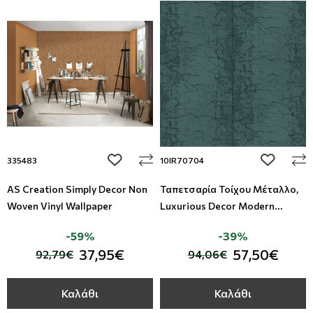
add to wishlist
add to wi
335483
10IR70704
AS Creation Simply Decor Non
Ταπετσαρία Τοίχου Μέταλλο,
Woven Vinyl Wallpaper
Luxurious Decor Modern
Foundation - Studio360
-59%
-39%
10IR70704
37,95€
57,50€
92,79€
94,06€
Καλάθι
Καλάθι