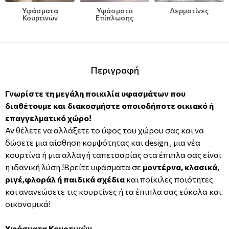
Υφάσματα
Υφάσματα
Δερματίνες
Μοντέρνες
Απομίμηση Δέρματος
Φλοράλ Ρολοκουρτίνες
Κουρτινών
Επίπλωσης
Μονόχρωμες
Απομίμηση Μέταλλο
Ψηφιακή Εκτύπωση σε Ρολοκουρτίνα
Περιγραφή
Βαφόμενες Ταπετσαρίες
Απομίμηση Πλακάκια
Γνωρίστε τη μεγάλη ποικιλία υφασμάτων που
Μπορντούρες
Απομίμηση Μωσαικό-Ψηφίδα
διαθέτουμε και διακοσμήστε οποιοδήποτε οικιακό ή
επαγγελματικό χώρο!
Απομίμηση Animal Print
Αν θέλετε να αλλάξετε το ύφος του χώρου σας και να
δώσετε μια αίσθηση κομψότητας και design , μια νέα
Απομίμηση Τεχνοτροπία
κουρτίνα ή μια αλλαγή ταπετσαρίας στα έπιπλα σας είναι
η ιδανική λύση !Βρείτε υφάσματα σε
μοντέρνα, κλασικά,
ριγέ,φλοράλ ή παιδικά σχέδια
και ποίκιλες ποιότητες
και ανανεώσετε τις κουρτίνες ή τα έπιπλα σας εύκολα και
οικονομικά!
Υφάσματα Κουρτινών