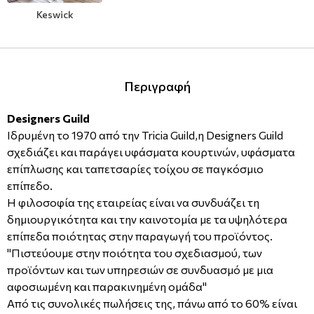
Keswick
Μοντέρνες
Απομίμηση Δέρματος
Φλοράλ Ρολοκουρτίνες
Μονόχρωμες
Απομίμηση Μέταλλο
Ψηφιακή Εκτύπωση σε Ρολοκουρτίνα
Περιγραφή
Βαφόμενες Ταπετσαρίες
Απομίμηση Πλακάκια
Designers Guild
Μπορντούρες
Απομίμηση Μωσαικό-Ψηφίδα
Ιδρυμένη το 1970 από την Tricia Guild,η Designers Guild
σχεδιάζει και παράγει υφάσματα κουρτινών, υφάσματα
Απομίμηση Animal Print
επίπλωσης και ταπετσαρίες τοίχου σε παγκόσμιο
επίπεδο.
Η φιλοσοφία της εταιρείας είναι να συνδυάζει τη
Απομίμηση Τεχνοτροπία
δημιουργικότητα και την καινοτομία με τα υψηλότερα
επίπεδα ποιότητας στην παραγωγή του προϊόντος.
"Πιστεύουμε στην ποιότητα του σχεδιασμού, των
προϊόντων και των υπηρεσιών σε συνδυασμό με μια
αφοσιωμένη και παρακινημένη ομάδα"
Από τις συνολικές πωλήσεις της, πάνω από το 60% είναι