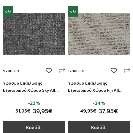
Νέο
Νέο
add to wishlist
add to wi
9700-09
12800-01
Ύφασμα Επίπλωσης
Ύφασμα Επίπλωσης
Εξωτερικού Χώρου Sky All
Εξωτερικού Χώρου Fiji All
Around Deco
Around Deco
-23%
-24%
39,95€
37,95€
51,95€
49,95€
Καλάθι
Καλάθι