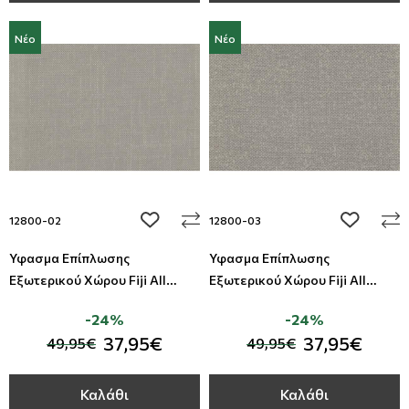
Νέο
Νέο
add to wishlist
add to wi
12800-02
12800-03
Ύφασμα Επίπλωσης
Ύφασμα Επίπλωσης
Εξωτερικού Χώρου Fiji All
Εξωτερικού Χώρου Fiji All
Around Deco
Around Deco
-24%
-24%
37,95€
37,95€
49,95€
49,95€
Καλάθι
Καλάθι