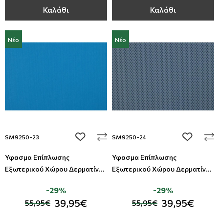
Καλάθι
Καλάθι
Νέο
Νέο
add to wishlist
add to wi
SM9250-23
SM9250-24
Ύφασμα Επίπλωσης
Ύφασμα Επίπλωσης
Εξωτερικού Χώρου Δερματίνη
Εξωτερικού Χώρου Δερματίνη
Summer All Around Deco
Summer All Around Deco
-29%
-29%
39,95€
39,95€
55,95€
55,95€