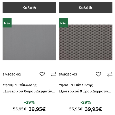
Καλάθι
Καλάθι
Νέο
Νέο
add to wishlist
add to wi
SM9250-02
SM9250-03
Ύφασμα Επίπλωσης
Ύφασμα Επίπλωσης
Εξωτερικού Χώρου Δερματίνη
Εξωτερικού Χώρου Δερματίνη
Summer All Around Deco
Summer All Around Deco
-29%
-29%
39,95€
39,95€
55,95€
55,95€