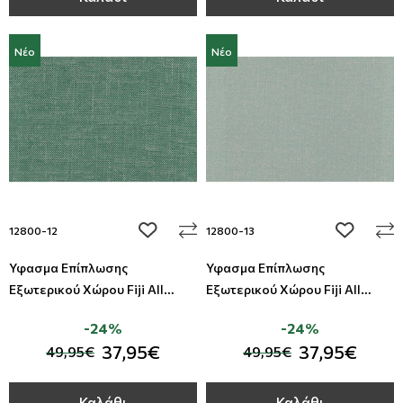
Νέο
Νέο
add to wishlist
add to wi
12800-12
12800-13
Ύφασμα Επίπλωσης
Ύφασμα Επίπλωσης
Εξωτερικού Χώρου Fiji All
Εξωτερικού Χώρου Fiji All
Around Deco
Around Deco
-24%
-24%
37,95€
37,95€
49,95€
49,95€
Καλάθι
Καλάθι