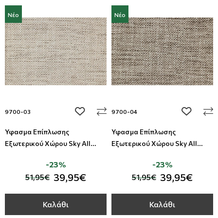
Νέο
Νέο
add to wishlist
add to wi
9700-03
9700-04
Ύφασμα Επίπλωσης
Ύφασμα Επίπλωσης
Εξωτερικού Χώρου Sky All
Εξωτερικού Χώρου Sky All
Around Deco
Around Deco
-23%
-23%
39,95€
39,95€
51,95€
51,95€
Καλάθι
Καλάθι