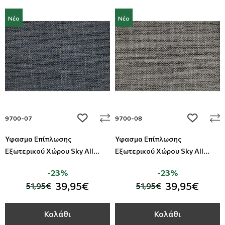
Νέο
Νέο
add to wishlist
add to wi
9700-07
9700-08
Ύφασμα Επίπλωσης
Ύφασμα Επίπλωσης
Εξωτερικού Χώρου Sky All
Εξωτερικού Χώρου Sky All
Around Deco
Around Deco
-23%
-23%
39,95€
39,95€
51,95€
51,95€
Καλάθι
Καλάθι