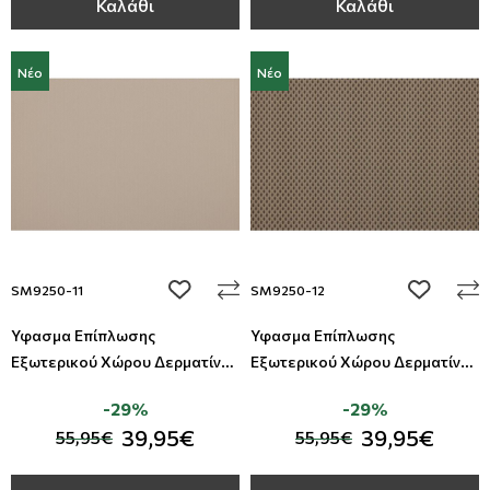
Καλάθι
Καλάθι
Νέο
Νέο
add to wishlist
add to wi
SM9250-11
SM9250-12
Ύφασμα Επίπλωσης
Ύφασμα Επίπλωσης
Εξωτερικού Χώρου Δερματίνη
Εξωτερικού Χώρου Δερματίνη
Summer All Around Deco
Summer All Around Deco
-29%
-29%
39,95€
39,95€
55,95€
55,95€