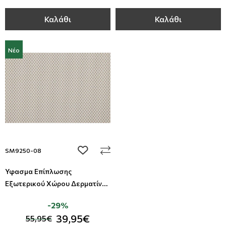
Καλάθι
Καλάθι
Νέο
add to wishlist
SM9250-08
Ύφασμα Επίπλωσης
Εξωτερικού Χώρου Δερματίνη
Summer All Around Deco
-29%
39,95€
55,95€