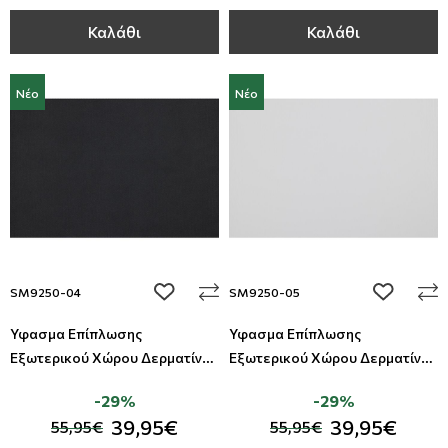
Καλάθι
Καλάθι
Νέο
Νέο
add to wishlist
add to wi
SM9250-04
SM9250-05
Ύφασμα Επίπλωσης
Ύφασμα Επίπλωσης
Εξωτερικού Χώρου Δερματίνη
Εξωτερικού Χώρου Δερματίνη
Summer All Around Deco
Summer All Around Deco
-29%
-29%
39,95€
39,95€
55,95€
55,95€