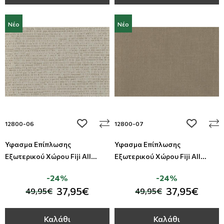
Νέο
Νέο
add to wishlist
add to wi
12800-06
12800-07
Ύφασμα Επίπλωσης
Ύφασμα Επίπλωσης
Εξωτερικού Χώρου Fiji All
Εξωτερικού Χώρου Fiji All
Around Deco
Around Deco
-24%
-24%
37,95€
37,95€
49,95€
49,95€
Καλάθι
Καλάθι