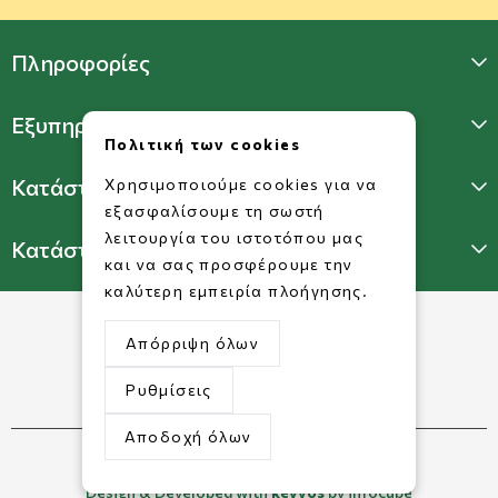
Πληροφορίες
Εξυπηρέτηση Πελατών
Πολιτική των cookies
Κατάστημα Γλυφάδας
Χρησιμοποιούμε cookies για να
εξασφαλίσουμε τη σωστή
λειτουργία του ιστοτόπου μας
Κατάστημα Πατησίων
και να σας προσφέρουμε την
καλύτερη εμπειρία πλοήγησης.
Απόρριψη όλων
Ρυθμίσεις
Αποδοχή όλων
©2026 Copyright www.dorkofikis.gr.
Design & Developed with
keyvos
by infocube