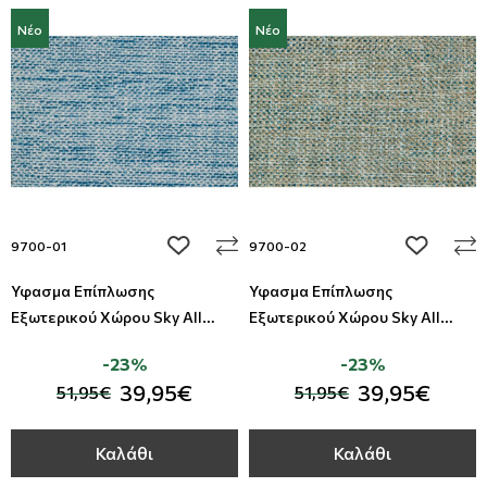
Νέο
Νέο
Μοντέρνες
Απομίμηση Δέρματος
Φλοράλ Ρολοκουρτίνες
Μονόχρωμες
Απομίμηση Μέταλλο
Ψηφιακή Εκτύπωση σε Ρολοκουρτίνα
Βαφόμενες Ταπετσαρίες
Απομίμηση Πλακάκια
Μπορντούρες
Απομίμηση Μωσαικό-Ψηφίδα
add to wishlist
add to wi
9700-01
9700-02
Απομίμηση Animal Print
Ύφασμα Επίπλωσης
Ύφασμα Επίπλωσης
Απομίμηση Τεχνοτροπία
Εξωτερικού Χώρου Sky All
Εξωτερικού Χώρου Sky All
Around Deco
Around Deco
-23%
-23%
39,95€
39,95€
51,95€
51,95€
Καλάθι
Καλάθι