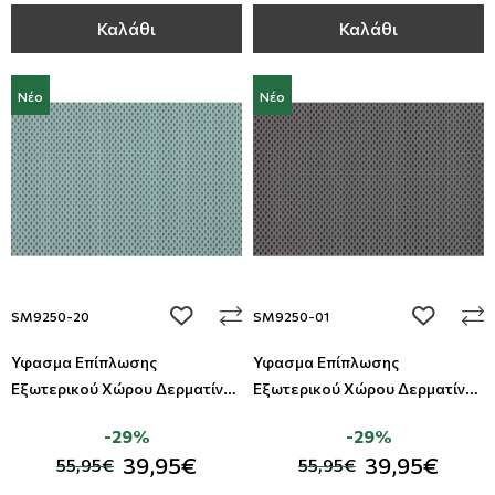
Καλάθι
Καλάθι
Νέο
Νέο
add to wishlist
add to wi
SM9250-20
SM9250-01
Ύφασμα Επίπλωσης
Ύφασμα Επίπλωσης
Εξωτερικού Χώρου Δερματίνη
Εξωτερικού Χώρου Δερματίνη
Summer All Around Deco
Summer All Around Deco
-29%
-29%
39,95€
39,95€
55,95€
55,95€