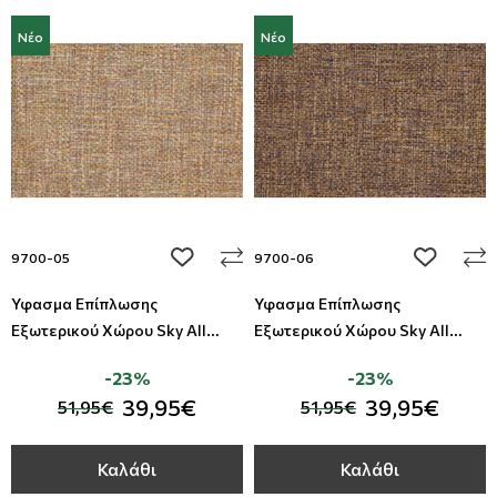
Νέο
Νέο
add to wishlist
add to wi
9700-05
9700-06
Ύφασμα Επίπλωσης
Ύφασμα Επίπλωσης
Εξωτερικού Χώρου Sky All
Εξωτερικού Χώρου Sky All
Around Deco
Around Deco
-23%
-23%
39,95€
39,95€
51,95€
51,95€
Καλάθι
Καλάθι