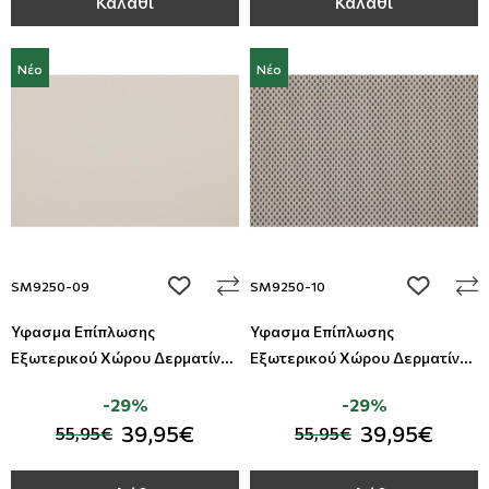
Καλάθι
Καλάθι
Νέο
Νέο
add to wishlist
add to wi
SM9250-09
SM9250-10
Ύφασμα Επίπλωσης
Ύφασμα Επίπλωσης
Εξωτερικού Χώρου Δερματίνη
Εξωτερικού Χώρου Δερματίνη
Summer All Around Deco
Summer All Around Deco
-29%
-29%
39,95€
39,95€
55,95€
55,95€