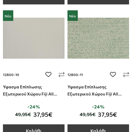
Νέο
Νέο
add to wishlist
add to wi
12800-10
12800-11
Ύφασμα Επίπλωσης
Ύφασμα Επίπλωσης
Εξωτερικού Χώρου Fiji All
Εξωτερικού Χώρου Fiji All
Around Deco
Around Deco
-24%
-24%
37,95€
37,95€
49,95€
49,95€
Καλάθι
Καλάθι