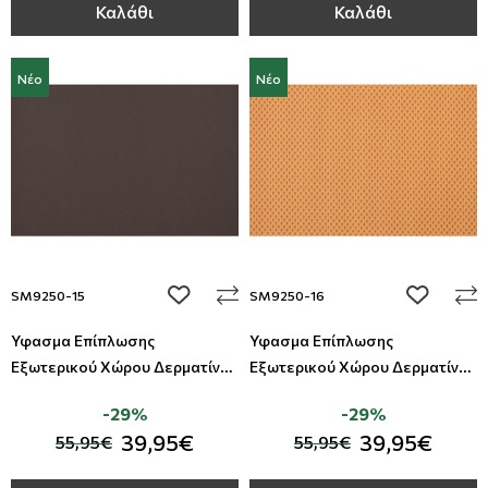
Καλάθι
Καλάθι
Νέο
Νέο
add to wishlist
add to wi
SM9250-15
SM9250-16
Ύφασμα Επίπλωσης
Ύφασμα Επίπλωσης
Εξωτερικού Χώρου Δερματίνη
Εξωτερικού Χώρου Δερματίνη
Summer All Around Deco
Summer All Around Deco
-29%
-29%
39,95€
39,95€
55,95€
55,95€