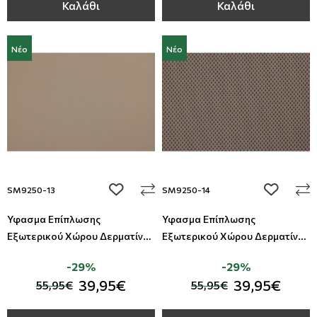
Καλάθι
Καλάθι
Νέο
Νέο
add to wishlist
add to wi
SM9250-13
SM9250-14
Ύφασμα Επίπλωσης
Ύφασμα Επίπλωσης
Εξωτερικού Χώρου Δερματίνη
Εξωτερικού Χώρου Δερματίνη
Summer All Around Deco
Summer All Around Deco
-29%
-29%
39,95€
39,95€
55,95€
55,95€