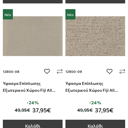
Νέο
Νέο
add to wishlist
add to wi
12800-08
12800-09
Ύφασμα Επίπλωσης
Ύφασμα Επίπλωσης
Εξωτερικού Χώρου Fiji All
Εξωτερικού Χώρου Fiji All
Around Deco
Around Deco
-24%
-24%
37,95€
37,95€
49,95€
49,95€
Καλάθι
Καλάθι