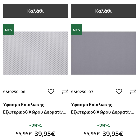
Καλάθι
Καλάθι
Νέο
Νέο
add to wishlist
add to wi
SM9250-06
SM9250-07
Ύφασμα Επίπλωσης
Ύφασμα Επίπλωσης
Εξωτερικού Χώρου Δερματίνη
Εξωτερικού Χώρου Δερματίνη
Summer All Around Deco
Summer All Around Deco
-29%
-29%
39,95€
39,95€
55,95€
55,95€