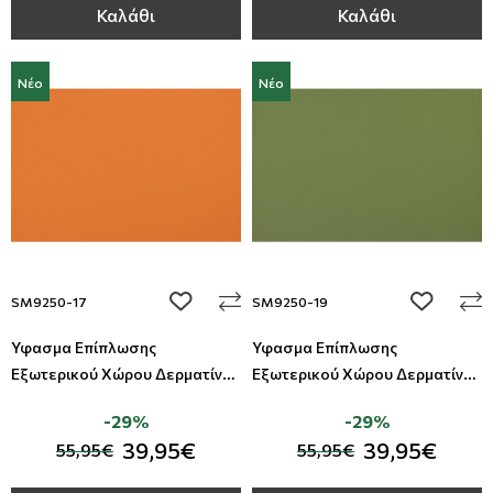
Καλάθι
Καλάθι
Νέο
Νέο
add to wishlist
add to wi
SM9250-17
SM9250-19
Ύφασμα Επίπλωσης
Ύφασμα Επίπλωσης
Εξωτερικού Χώρου Δερματίνη
Εξωτερικού Χώρου Δερματίνη
Summer All Around Deco
Summer All Around Deco
-29%
-29%
39,95€
39,95€
55,95€
55,95€