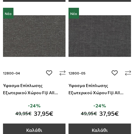
Νέο
Νέο
add to wishlist
add to wi
12800-04
12800-05
Ύφασμα Επίπλωσης
Ύφασμα Επίπλωσης
Εξωτερικού Χώρου Fiji All
Εξωτερικού Χώρου Fiji All
Around Deco
Around Deco
-24%
-24%
37,95€
37,95€
49,95€
49,95€
Καλάθι
Καλάθι