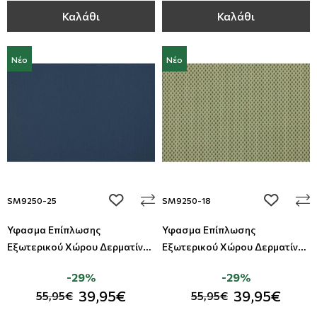
Καλάθι
Καλάθι
Νέο
Νέο
add to wishlist
add to wi
SM9250-25
SM9250-18
Ύφασμα Επίπλωσης
Ύφασμα Επίπλωσης
Εξωτερικού Χώρου Δερματίνη
Εξωτερικού Χώρου Δερματίνη
Summer All Around Deco
Summer All Around Deco
-29%
-29%
39,95€
39,95€
55,95€
55,95€