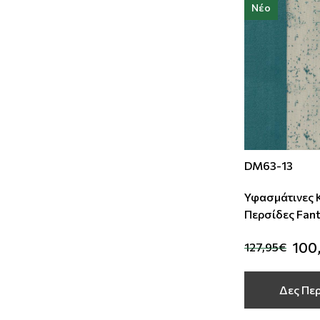
Νέο
DM63-13
Υφασμάτινες 
Περσίδες Fant
Deco
100
127,95€
Δες Πε