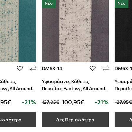
Νέο
Νέο
DM63-14
DM63-1
add to wishlist
add to wishlist
Κάθετες
Υφασμάτινες Κάθετες
Υφασμάτ
asy ,All Around
Περσίδες Fantasy ,All Around
Περσίδε
Deco
Deco
,95€
-21%
100,95€
-21%
127,95€
127,95€
ρισσότερα
Δες Περισσότερα
Δ