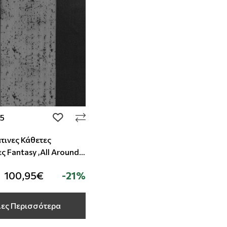
5
add to wishlist
ινες Κάθετες
ς Fantasy ,All Around
100,95€
-21%
ες Περισσότερα