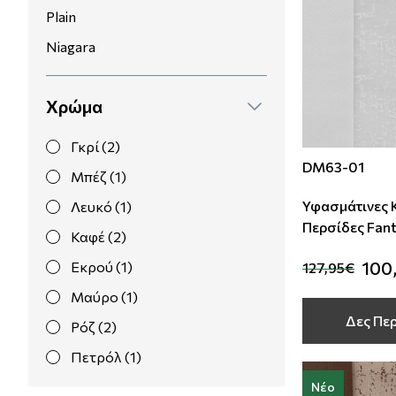
Plain
Μοντέρνες
Απομίμηση Δέρματος
Φλοράλ Ρολοκουρτίνες
Niagara
Μονόχρωμες
Απομίμηση Μέταλλο
Ψηφιακή Εκτύπωση σε Ρολοκουρτίνα
Χρώμα
Βαφόμενες Ταπετσαρίες
Απομίμηση Πλακάκια
Γκρί (2)
DM63-01
Μπορντούρες
Απομίμηση Μωσαικό-Ψηφίδα
Μπέζ (1)
Υφασμάτινες 
Λευκό (1)
Απομίμηση Animal Print
Περσίδες Fant
Καφέ (2)
Deco
Απομίμηση Τεχνοτροπία
100
Εκρού (1)
127,95€
Μαύρο (1)
Δες Πε
Ρόζ (2)
Πετρόλ (1)
Νέο