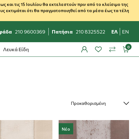
 και τις 15 Ιουλίου θα εκτελεστούν πριν από το κλείσιμο της
ς εκτιμάται ότι θα πραγματοποιηθεί από τα μέσα έως τα τέλη
φάδα
210 9600369
Πατήσια
210 8325522
ΕΛ
EN
Λευκά Είδη
profile
wishlist
minicar
compare
Νέο