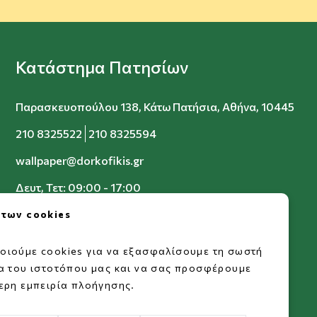
Κατάστημα Πατησίων
Παρασκευοπούλου 138, Κάτω Πατήσια, Αθήνα, 10445
210 8325522
210 8325594
wallpaper@dorkofikis.gr
Δευτ, Τετ: 09:00 - 17:00
Τρ, Πεμ, Παρ: 09:00 - 20:00
 των cookies
Σαβ: 09:00 - 15:00
οιούμε cookies για να εξασφαλίσουμε τη σωστή
ία του ιστοτόπου μας και να σας προσφέρουμε
ερη εμπειρία πλοήγησης.