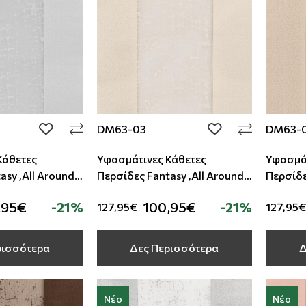
DM63-03
DM63-
add to wishlist
add to wishlist
Κάθετες
Υφασμάτινες Κάθετες
Υφασμάτ
asy ,All Around
Περσίδες Fantasy ,All Around
Περσίδε
Deco
Deco
,95€
-21%
100,95€
-21%
127,95€
127,95€
ρισσότερα
Δες Περισσότερα
Δ
Νέο
Νέο