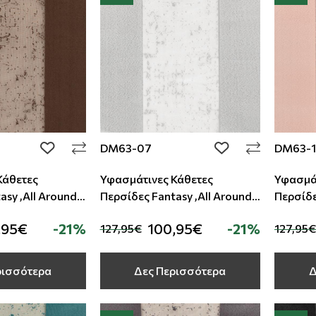
DM63-07
DM63-
add to wishlist
add to wishlist
Κάθετες
Υφασμάτινες Κάθετες
Υφασμάτ
asy ,All Around
Περσίδες Fantasy ,All Around
Περσίδε
Deco
Deco
,95€
-21%
100,95€
-21%
127,95€
127,95€
ρισσότερα
Δες Περισσότερα
Δ