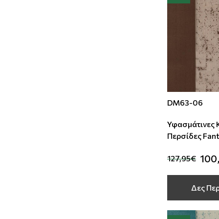
DM63-06
Υφασμάτινες 
Περσίδες Fant
Deco
100
127,95€
Δες Πε