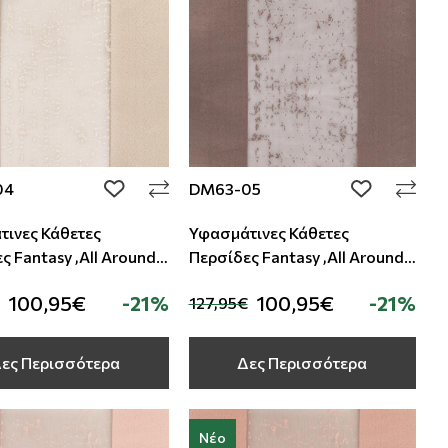
04
DM63-05
add to wishlist
add to wishli
ινες Κάθετες
Υφασμάτινες Κάθετες
ς Fantasy ,All Around
Περσίδες Fantasy ,All Around
Deco
100,95€
-21%
100,95€
-21%
127,95€
ες Περισσότερα
Δες Περισσότερα
Νέο