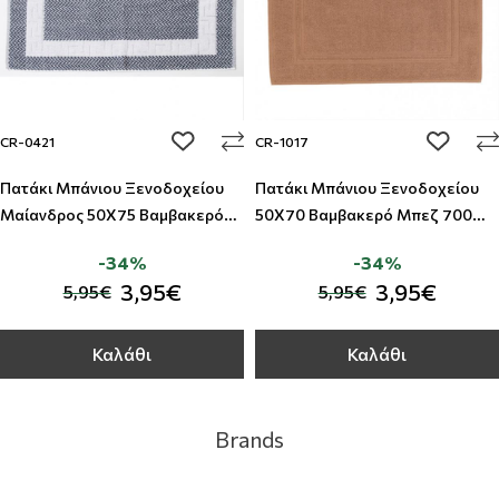
add to wishlist
add to w
CR-0421
CR-1017
Πατάκι Μπάνιου Ξενοδοχείου
Πατάκι Μπάνιου Ξενοδοχείου
Μαίανδρος 50Χ75 Βαμβακερό
50Χ70 Βαμβακερό Μπεζ 700
650 GSM
GSM
-34%
-34%
3,95€
3,95€
5,95€
5,95€
Καλάθι
Καλάθι
Brands