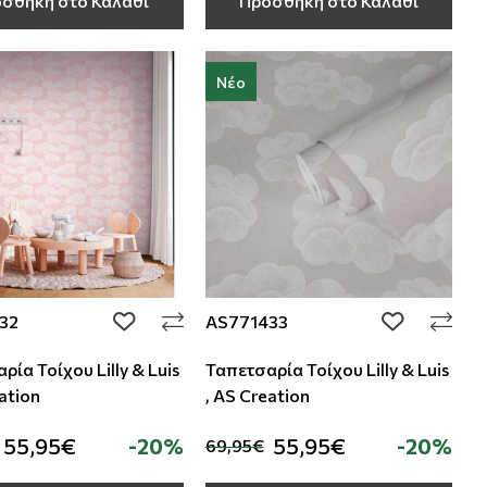
σθήκη στο Καλάθι
Προσθήκη στο Καλάθι
Νέο
32
AS771433
add to wishlist
add to wishli
ρία Τοίχου Lilly & Luis
Ταπετσαρία Τοίχου Lilly & Luis
eation
, AS Creation
55,95€
-20%
55,95€
-20%
69,95€