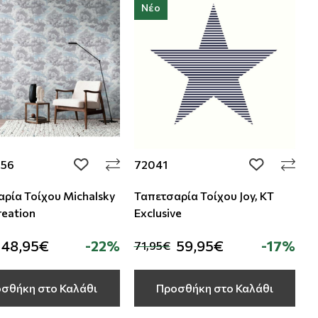
Νέο
856
72041
add to wishlist
add to wishli
ρία Τοίχου Michalsky
Ταπετσαρία Τοίχου Joy, KT
reation
Exclusive
48,95€
-22%
59,95€
-17%
71,95€
σθήκη στο Καλάθι
Προσθήκη στο Καλάθι