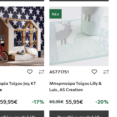
Νέο
AS771751
add to wishlist
add to wishli
ρία Τοίχου Joy, KT
Μπορντούρα Τοίχου Lilly &
ve
Luis , AS Creation
59,95€
-17%
55,95€
-20%
69,95€