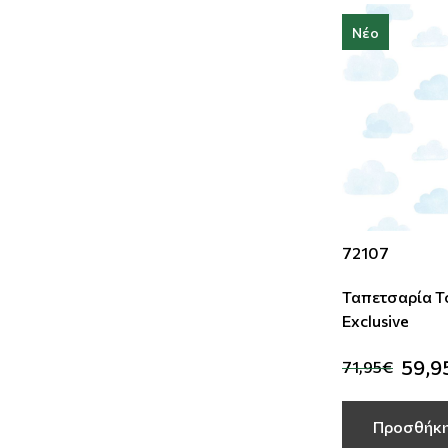
Νέο
72107
Ταπετσαρία Το
Exclusive
59,9
71,95€
Προσθήκη