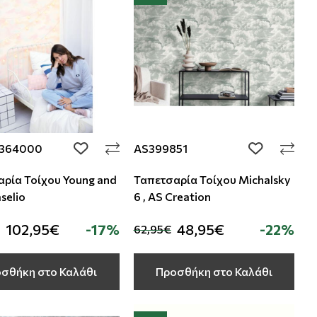
3364000
AS399851
add to wishlist
add to wishli
ρία Τοίχου Young and
Ταπετσαρία Τοίχου Michalsky
aselio
6 , AS Creation
102,95€
-17%
48,95€
-22%
62,95€
σθήκη στο Καλάθι
Προσθήκη στο Καλάθι