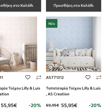
σθήκη στο Καλάθι
Προσθήκη στο Καλάθι
Νέο
11
AS771312
add to wishlist
add to wishli
ρία Τοίχου Lilly & Luis
Ταπετσαρία Τοίχου Lilly & Luis
eation
, AS Creation
55,95€
-20%
55,95€
-20%
69,95€