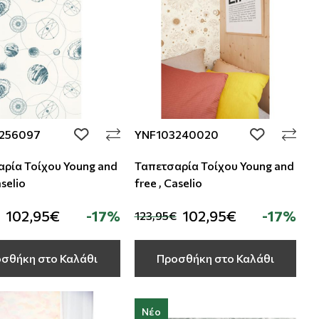
256097
YNF103240020
add to wishlist
add to wishli
ρία Τοίχου Young and
Ταπετσαρία Τοίχου Young and
aselio
free , Caselio
102,95€
-17%
102,95€
-17%
123,95€
σθήκη στο Καλάθι
Προσθήκη στο Καλάθι
Νέο