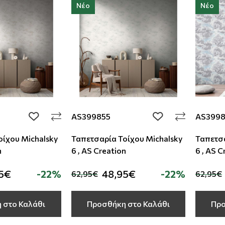
Νέο
Νέο
AS399855
AS399
add to wishlist
add to wishlist
οίχου Michalsky
Ταπετσαρία Τοίχου Michalsky
Ταπετσα
n
6 , AS Creation
6 , AS C
5€
-22%
48,95€
-22%
62,95€
62,95€
 στο Καλάθι
Προσθήκη στο Καλάθι
Προ