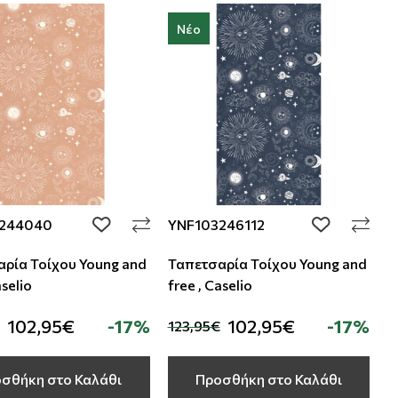
Νέο
244040
YNF103246112
add to wishlist
add to wishli
ρία Τοίχου Young and
Ταπετσαρία Τοίχου Young and
aselio
free , Caselio
102,95€
-17%
102,95€
-17%
123,95€
σθήκη στο Καλάθι
Προσθήκη στο Καλάθι