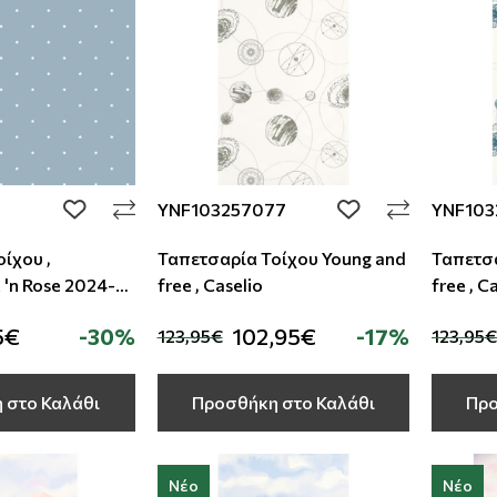
YNF103257077
YNF103
add to wishlist
add to wishlist
ίχου ,
Ταπετσαρία Τοίχου Young and
Ταπετσα
 'n Rose 2024-
free , Caselio
free , C
5€
-30%
102,95€
-17%
123,95€
123,95€
 στο Καλάθι
Προσθήκη στο Καλάθι
Προ
Νέο
Νέο