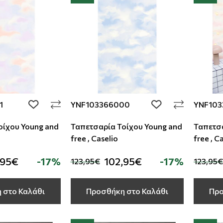
1
YNF103366000
YNF10
add to wishlist
add to wishlist
οίχου Young and
Ταπετσαρία Τοίχου Young and
Ταπετσα
free , Caselio
free , C
,95€
-17%
102,95€
-17%
123,95€
123,95€
 στο Καλάθι
Προσθήκη στο Καλάθι
Προ