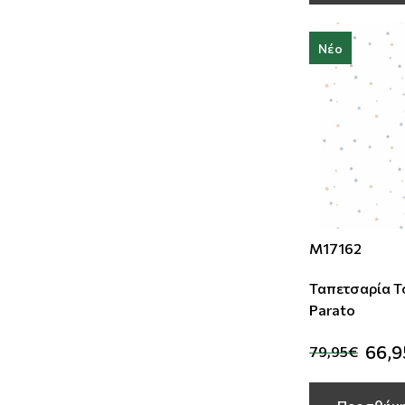
Νέο
M17162
Ταπετσαρία Το
Parato
66,
79,95€