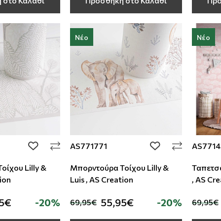
 στο Καλάθι
Προσθήκη στο Καλάθι
Προ
Νέο
Νέο
AS771771
AS7714
add to wishlist
add to wishlist
ίχου Lilly &
Μπορντούρα Τοίχου Lilly &
Ταπετσα
tion
Luis , AS Creation
, AS Cr
95€
-20%
55,95€
-20%
69,95€
69,95€