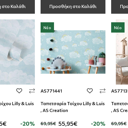
 στο Καλάθι
Προσθήκη στο Καλάθι
Προ
Νέο
Νέο
AS771441
AS7713
add to wishlist
add to wishlist
χου Lilly & Luis
Ταπετσαρία Τοίχου Lilly & Luis
Ταπετσα
, AS Creation
, AS Cr
95€
-20%
55,95€
-20%
69,95€
69,95€