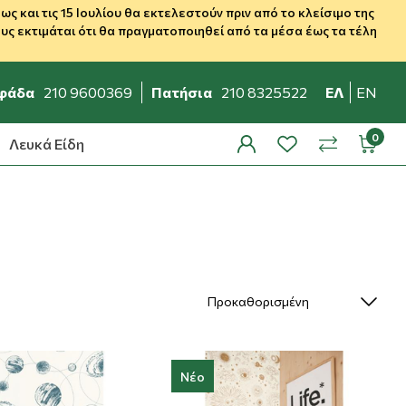
 και τις 15 Ιουλίου θα εκτελεστούν πριν από το κλείσιμο της
ς εκτιμάται ότι θα πραγματοποιηθεί από τα μέσα έως τα τέλη
φάδα
210 9600369
Πατήσια
210 8325522
ΕΛ
EN
Λευκά Είδη
profile
wishlist
minicar
compare
Νέο