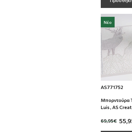
Προσθήκη
Νέο
AS771752
Μπορντούρα Το
Luis , AS Crea
55,
69,95€