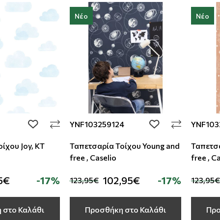
Νέο
Νέο
YNF103259124
YNF103
add to wishlist
add to wishlist
ίχου Joy, KT
Ταπετσαρία Τοίχου Young and
Ταπετσα
free , Caselio
free , C
5€
-17%
102,95€
-17%
123,95€
123,95€
 στο Καλάθι
Προσθήκη στο Καλάθι
Προ