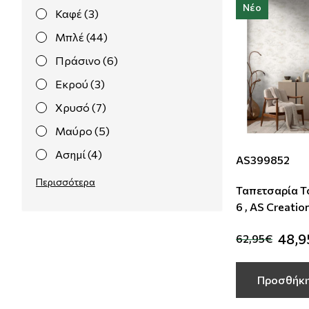
Νέο
Καφέ (3)
Μπλέ (44)
Πράσινο (6)
Εκρού (3)
Χρυσό (7)
Μαύρο (5)
Ασημί (4)
AS399852
Ρόζ (15)
Περισσότερα
Ταπετσαρία Τ
Μωβ (1)
6 , AS Creatio
Κίτρινο (2)
48,9
62,95€
Γαλάζιο (4)
Τιρκουάζ (1)
Προσθήκη
Πετρόλ (1)