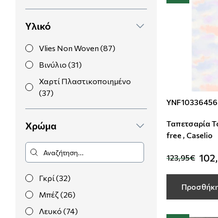
Υλικό
Vlies Non Woven (87)
Βινύλιο (31)
Χαρτί Πλαστικοποιημένο
(37)
YNF10336456
Ταπετσαρία Τ
Χρώμα
free , Caselio
102
123,95€
Γκρί (32)
Προσθήκη
Μπέζ (26)
Λευκό (74)