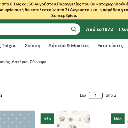
 από 8 έως και 30 Αυγούστου.Παραγγελίες που θα καταχωρηθούν έως
ρομηνία αυτή θα εκτελεστούν από 31 Αυγούστου και η παράδοσή του
Σεπτεμβρίου.
Από το 1972
Γλυ
search
 Τοίχου
Σκίαση
Δάπεδα & Μοκέτες
Εκτυπώσεις
ανός ,Αστέρια ,Σύννεφα
α
Σελ
από 2
Νέο
Νέο