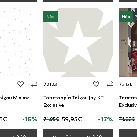
Νέο
Νέο
72123
72126
add to wishlist
add to wishlist
ίχου Minime ,
Ταπετσαρία Τοίχου Joy, KT
Ταπετσα
Exclusive
Exclusi
95€
-16%
59,95€
-17%
71,95€
71,95€