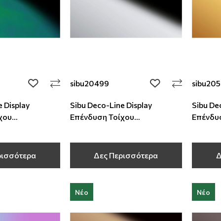
sibu20499
sibu20
add to wishlist
add to wishlist
 Display
Sibu Deco-Line Display
Sibu De
χου
Επένδυση Τοίχου
Επένδυ
1 mm
2600x1000x1 mm
2600x1
ρισσότερα
Δες Περισσότερα
Δ
Νέο
Νέο