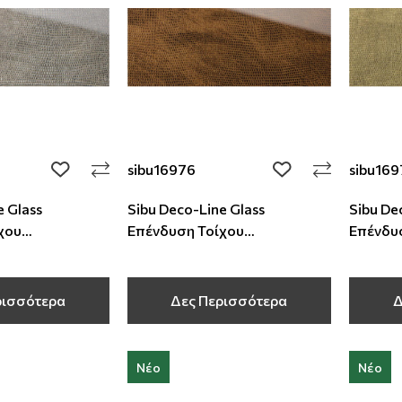
sibu16976
sibu16
add to wishlist
add to wishlist
e Glass
Sibu Deco-Line Glass
Sibu De
χου
Επένδυση Τοίχου
Επένδυ
,6 mm
2600x1000x2,6 mm
2600x1
ρισσότερα
Δες Περισσότερα
Δ
Νέο
Νέο