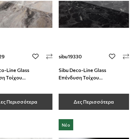
29
sibu19330
add to wishlist
add to wishli
co-Line Glass
Sibu Deco-Line Glass
ση Τοίχου
Επένδυση Τοίχου
000x2,1 mm
2600x1000x2,1 mm
ες Περισσότερα
Δες Περισσότερα
Νέο