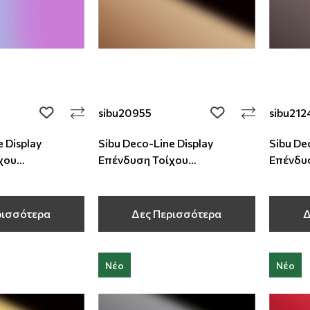
sibu20955
sibu212
add to wishlist
add to wishlist
 Display
Sibu Deco-Line Display
Sibu De
χου
Επένδυση Τοίχου
Επένδυ
1 mm
2600x1000x1 mm
2600x1
ρισσότερα
Δες Περισσότερα
Δ
Νέο
Νέο