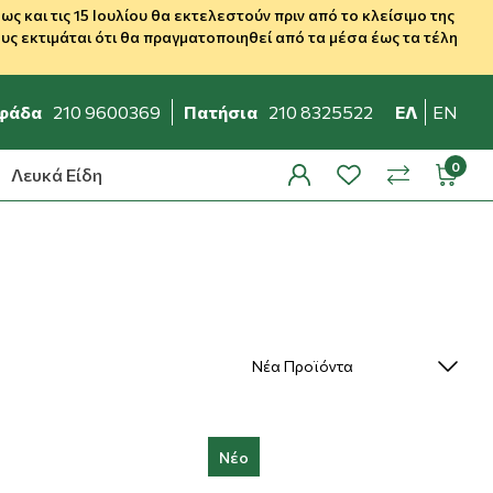
 και τις 15 Ιουλίου θα εκτελεστούν πριν από το κλείσιμο της
ς εκτιμάται ότι θα πραγματοποιηθεί από τα μέσα έως τα τέλη
φάδα
210 9600369
Πατήσια
210 8325522
ΕΛ
EN
Λευκά Είδη
profile
wishlist
minicar
compare
Νέο