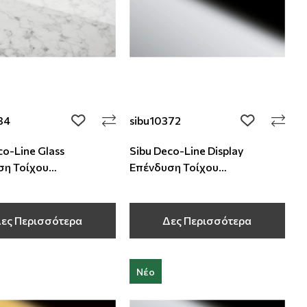
34
sibu10372
add to wishlist
add to wishli
co-Line Glass
Sibu Deco-Line Display
ση Τοίχου
Επένδυση Τοίχου
000x2,1 mm
2600x1000x1 mm
ες Περισσότερα
Δες Περισσότερα
Νέο