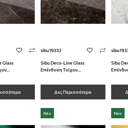
sibu19332
sibu193
add to wishlist
add to wishlist
e Glass
Sibu Deco-Line Glass
Sibu De
χου
Επένδυση Τοίχου
Επένδυ
,1 mm
2600x1000x2,1 mm
2600x1
ρισσότερα
Δες Περισσότερα
Δ
Νέο
Νέο