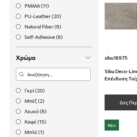
PMMA (11)
Μοντέρνες
Απομίμηση Δέρματος
Φλοράλ Ρολοκουρτίνες
PU-Leather (20)
Μονόχρωμες
Απομίμηση Μέταλλο
Ψηφιακή Εκτύπωση σε Ρολοκουρτίνα
Natural Fiber (8)
Self-Adhesive (8)
Βαφόμενες Ταπετσαρίες
Απομίμηση Πλακάκια
Χρώμα
sibu16975
Μπορντούρες
Απομίμηση Μωσαικό-Ψηφίδα
Sibu Deco-Lin
Απομίμηση Animal Print
Επένδυση Τοί
2600x1000x2
Απομίμηση Τεχνοτροπία
Γκρί (20)
Μπέζ (2)
Δες Πε
Λευκό (8)
Καφέ (15)
Νέο
Μπλέ (1)