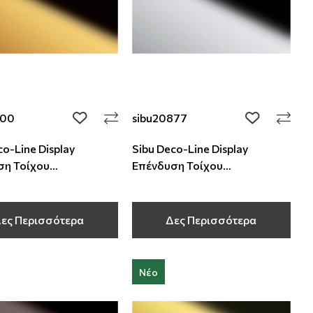
500
sibu20877
add to wishlist
add to wishli
co-Line Display
Sibu Deco-Line Display
ση Τοίχου
Επένδυση Τοίχου
000x1 mm
2600x1250x1 mm
ες Περισσότερα
Δες Περισσότερα
Νέο