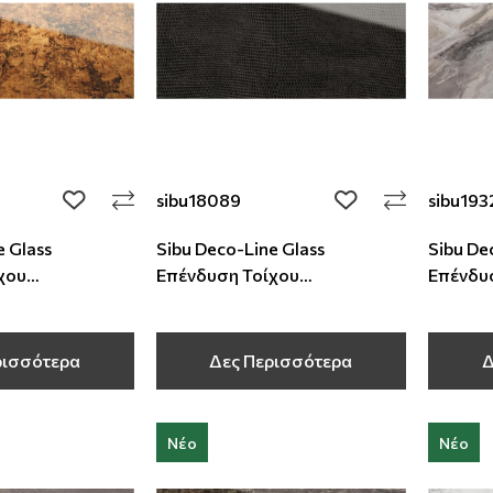
sibu18089
sibu193
add to wishlist
add to wishlist
e Glass
Sibu Deco-Line Glass
Sibu De
χου
Επένδυση Τοίχου
Επένδυ
,8 mm
2600x1000x2,6 mm
2600x1
ρισσότερα
Δες Περισσότερα
Δ
Νέο
Νέο