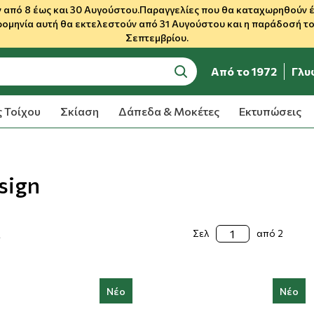
 από 8 έως και 30 Αυγούστου.Παραγγελίες που θα καταχωρηθούν έως
ρομηνία αυτή θα εκτελεστούν από 31 Αυγούστου και η παράδοσή του
Σεπτεμβρίου.
Από το 1972
Γλυ
search
 Τοίχου
Σκίαση
Δάπεδα & Μοκέτες
Εκτυπώσεις
sign
α
Σελ
από 2
Νέο
Νέο