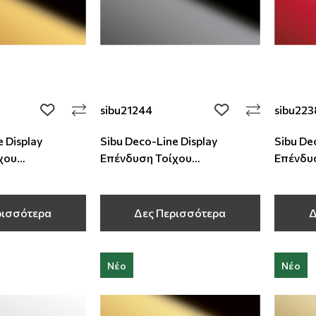
sibu21244
sibu22
add to wishlist
add to wishlist
 Display
Sibu Deco-Line Display
Sibu De
χου
Επένδυση Τοίχου
Επένδυ
 mm
2600x1250x1 mm
2600x1
ρισσότερα
Δες Περισσότερα
Δ
Νέο
Νέο