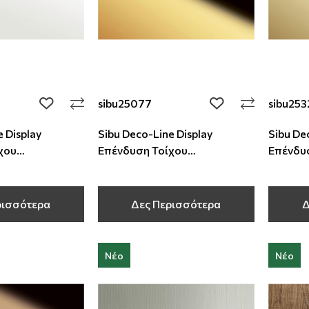
sibu25077
sibu253
add to wishlist
add to wishlist
 Display
Sibu Deco-Line Display
Sibu De
χου
Επένδυση Τοίχου
Επένδυ
1 mm
2600x1000x1 mm
2600x1
ρισσότερα
Δες Περισσότερα
Δ
Νέο
Νέο