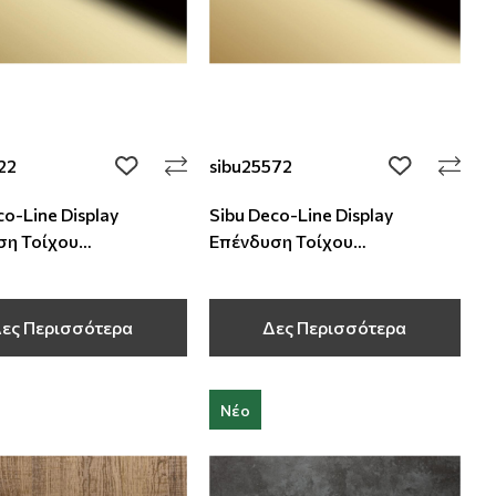
22
sibu25572
add to wishlist
add to wishli
co-Line Display
Sibu Deco-Line Display
ση Τοίχου
Επένδυση Τοίχου
000x1 mm
2600x1000x1 mm
ες Περισσότερα
Δες Περισσότερα
Νέο