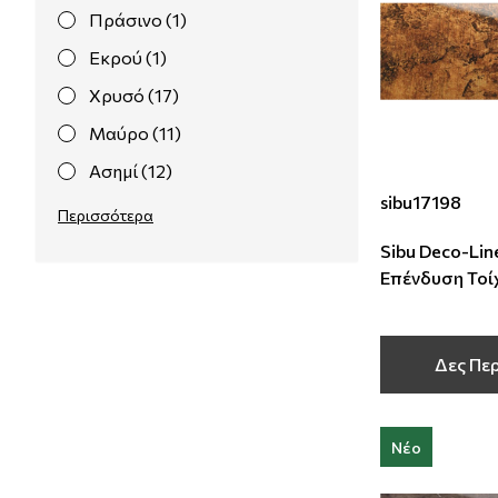
Πράσινο (1)
Εκρού (1)
Χρυσό (17)
Μαύρο (11)
Ασημί (12)
sibu17198
Ρόζ (2)
Περισσότερα
Κόκκινο (1)
Sibu Deco-Lin
Επένδυση Τοί
Μεταλικό (1)
2600x1000x2
Κρέμ (1)
Μπρονζέ (6)
Δες Πε
Νέο