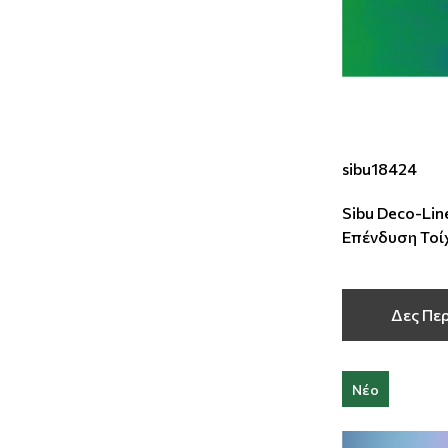
sibu18424
Sibu Deco-Line
Επένδυση Τοί
2600x1000x
Δες Πε
Νέο