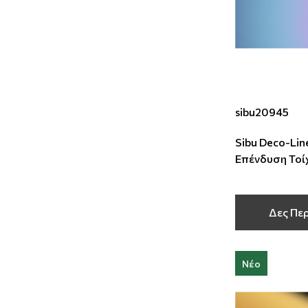
sibu20945
Sibu Deco-Line
Επένδυση Τοί
2600x1000x
Δες Πε
Νέο