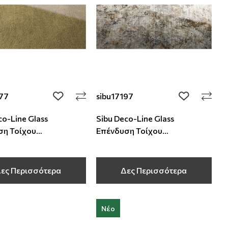
977
sibu17197
add to wishlist
add to wishli
co-Line Glass
Sibu Deco-Line Glass
ση Τοίχου
Επένδυση Τοίχου
000x2,6 mm
2600x1000x2,8 mm
ες Περισσότερα
Δες Περισσότερα
Νέο