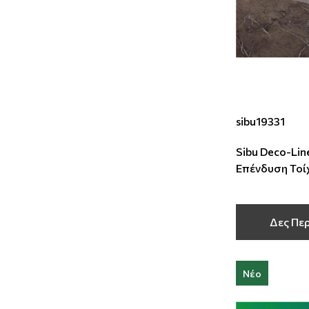
sibu19331
Sibu Deco-Lin
Επένδυση Τοί
2600x1000x2
Δες Πε
Νέο