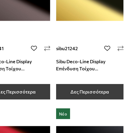
41
sibu21242
add to wishlist
add to wishli
co-Line Display
Sibu Deco-Line Display
ση Τοίχου
Επένδυση Τοίχου
250x1 mm
2600x1250x1 mm
ες Περισσότερα
Δες Περισσότερα
Νέο