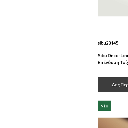
sibu23145
Sibu Deco-Line
Επένδυση Τοί
2600x1000x
Δες Πε
Νέο