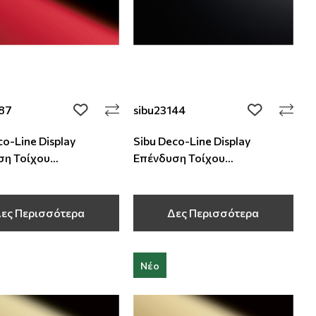
387
sibu23144
add to wishlist
add to wishli
co-Line Display
Sibu Deco-Line Display
ση Τοίχου
Επένδυση Τοίχου
000x1 mm
2600x1000x1 mm
ες Περισσότερα
Δες Περισσότερα
Νέο