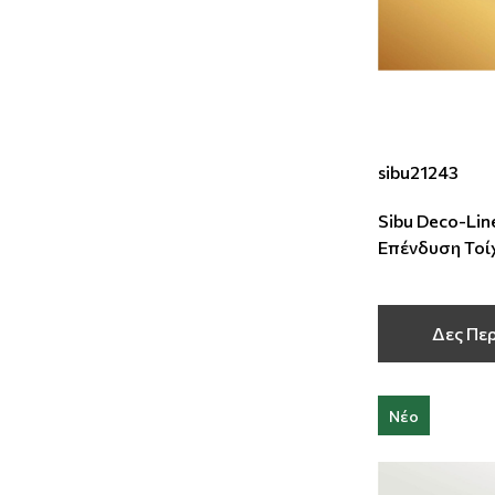
sibu21243
Sibu Deco-Line
Επένδυση Τοί
2600x1250x1
Δες Πε
Νέο