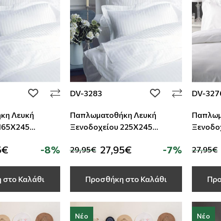
DV-3283
DV-327
add to wishlist
add to wishlist
κη Λευκή
Παπλωματοθήκη Λευκή
Παπλωμ
Ξενοδοχείου 225Χ245
Ξενοδοχείου
30%Polyester
70%Cotton -30%Polyester
70%Cot
5€
-8%
27,95€
-7%
29,95€
27,95€
Ρίγα TC-220
Σατέν Ρίγα TC-220
TC-180
 στο Καλάθι
Προσθήκη στο Καλάθι
Προ
Νέο
Νέο