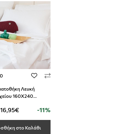
40
add to wishlist
ατοθήκη Λευκή
 160Χ240
ton -50%Polyester
16,95€
-11%
σθήκη στο Καλάθι