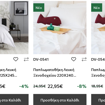
Νέο
Νέο
DV-0541
DV-05
add to wishlist
add to wishlist
κη Λευκή
Παπλωματοθήκη Λευκή
Παπλωμ
Ξενοδοχείου 220Χ240
Ξενοδοχείου
Βαμβακοσατέν TC-300
50%Cotton -50%Polyester
50%Cot
95€
-4%
22,95€
-8%
24,95€
18,95€
TC-160
TC-160
 στο Καλάθι
Προσθήκη στο Καλάθι
Προ