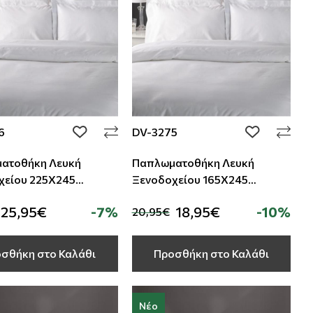
6
DV-3275
add to wishlist
add to wishli
ατοθήκη Λευκή
Παπλωματοθήκη Λευκή
 225Χ245
Ξενοδοχείου 165Χ245
ton -30%Polyester
70%Cotton -30%Polyester
25,95€
-7%
18,95€
-10%
20,95€
TC-180
σθήκη στο Καλάθι
Προσθήκη στο Καλάθι
Νέο