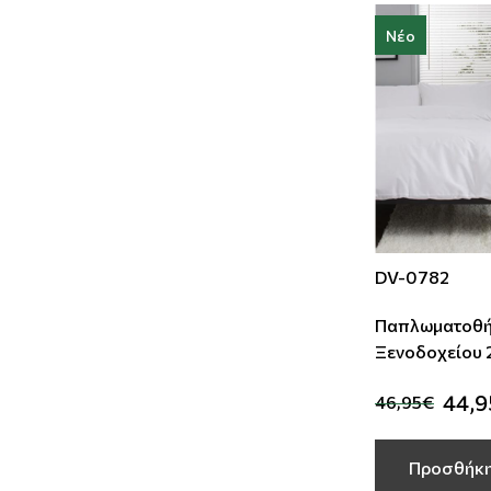
Νέο
DV-0782
Παπλωματοθή
Ξενοδοχείου 225Χ245
44,
46,95€
Προσθήκη