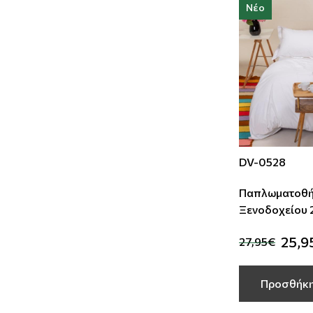
Νέο
DV-0528
Παπλωματοθή
Ξενοδοχείου 220Χ245
50%Cotton -
25,9
27,95€
TC-200
Προσθήκη