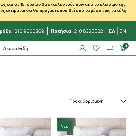
 και τις 15 Ιουλίου θα εκτελεστούν πριν από το κλείσιμο της
ς εκτιμάται ότι θα πραγματοποιηθεί από τα μέσα έως τα τέλη
φάδα
210 9600369
Πατήσια
210 8325522
ΕΛ
EN
Λευκά Είδη
profile
wishlist
minicar
compare
Νέο