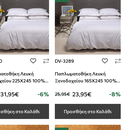
0
DV-3289
add to wishlist
add to wishli
ατοθήκη Λευκή
Παπλωματοθήκη Λευκή
5Χ245 100%
Ξενοδοχείου 165Χ245 100%
Cotton Σατέν Ρίγα TC-230
Cotton Σατέν Ρίγα TC-230
31,95€
-6%
23,95€
-8%
25,95€
σθήκη στο Καλάθι
Προσθήκη στο Καλάθι