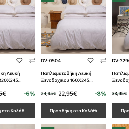
DV-0504
DV-329
add to wishlist
add to wishlist
κη Λευκή
Παπλωματοθήκη Λευκή
Παπλωμ
Ξενοδοχείου 160Χ245
Ξενοδοχείου 22
50%Polyester
50%Cotton -50%Polyester
5€
-6%
22,95€
-8%
24,95€
33,95€
Ρίγα TC-220
Σατέν Ρίγα TC-220
 στο Καλάθι
Προσθήκη στο Καλάθι
Προ