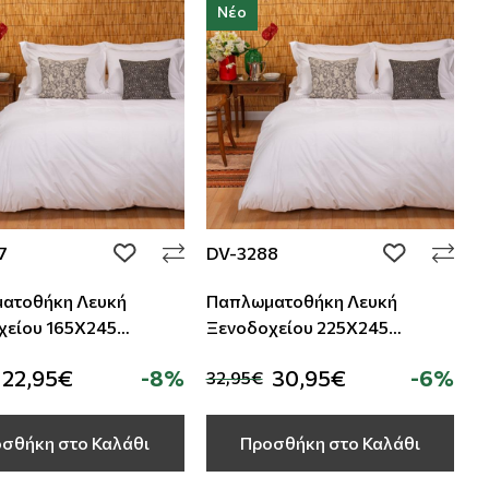
Νέο
7
DV-3288
add to wishlist
add to wishli
ατοθήκη Λευκή
Παπλωματοθήκη Λευκή
 165Χ245
Ξενοδοχείου 225Χ245
Βαμβακερή TC-200
Βαμβακερή TC-200
22,95€
-8%
30,95€
-6%
32,95€
σθήκη στο Καλάθι
Προσθήκη στο Καλάθι