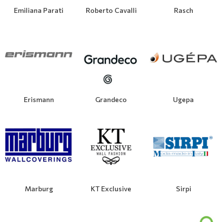
Emiliana Parati
Roberto Cavalli
Rasch
Μοντέρνες
Απομίμηση Δέρματος
Φλοράλ Ρολοκουρτίνες
Μονόχρωμες
Απομίμηση Μέταλλο
Ψηφιακή Εκτύπωση σε Ρολοκουρτίνα
Βαφόμενες Ταπετσαρίες
Απομίμηση Πλακάκια
Μπορντούρες
Απομίμηση Μωσαικό-Ψηφίδα
Erismann
Grandeco
Ugepa
Απομίμηση Animal Print
Απομίμηση Τεχνοτροπία
Marburg
KT Exclusive
Sirpi