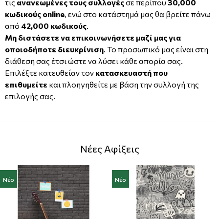
τις
ανανεωμένες τους συλλογές
σε περίπου
30,000
κωδικούς online
, ενώ στο κατάστημά μας θα βρείτε πάνω
από
42,000 κωδικούς
.
Μη διστάσετε να επικοινωνήσετε μαζί μας για
οποιοδήποτε διευκρίνιση
. Το προσωπικό μας είναι στη
διάθεση σας έτσι ώστε να λύσει κάθε απορία σας.
Επιλέξτε κατευθείαν τον
κατασκευαστή που
επιθυμείτε
και πλοηγηθείτε με βάση την συλλογή της
επιλογής σας.
Νέες Αφίξεις
Νέο
Νέο