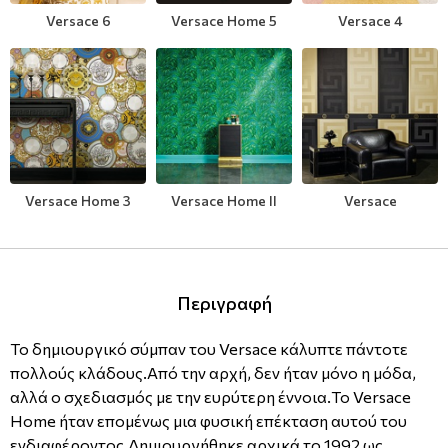
Versace 6
Versace Home 5
Versace 4
Μοντέρνες
Απομίμηση Δέρματος
Φλοράλ Ρολοκουρτίνες
Μονόχρωμες
Απομίμηση Μέταλλο
Ψηφιακή Εκτύπωση σε Ρολοκουρτίνα
Βαφόμενες Ταπετσαρίες
Απομίμηση Πλακάκια
Μπορντούρες
Απομίμηση Μωσαικό-Ψηφίδα
Versace Home 3
Versace Home II
Versace
Απομίμηση Animal Print
Απομίμηση Τεχνοτροπία
Περιγραφή
Το δημιουργικό σύμπαν του Versace κάλυπτε πάντοτε
πολλούς κλάδους.Από την αρχή, δεν ήταν μόνο η μόδα,
αλλά ο σχεδιασμός με την ευρύτερη έννοια.Το Versace
Home ήταν επομένως μια φυσική επέκταση αυτού του
ενδιαφέροντος.Δημιουργήθηκε αρχικά το 1992 ως