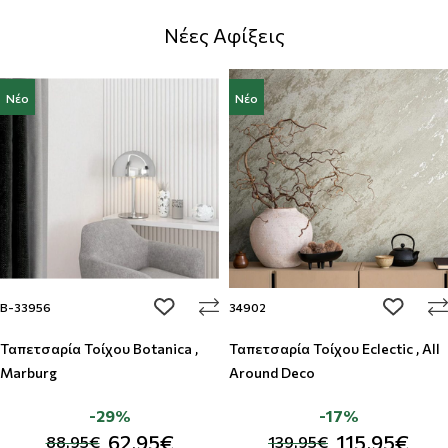
Νέες Αφίξεις
Νέο
Νέο
add to wishlist
add to w
B-33956
34902
Ταπετσαρία Τοίχου Botanica ,
Ταπετσαρία Τοίχου Eclectic , All
Marburg
Around Deco
-29%
-17%
62,95€
115,95€
88,95€
139,95€