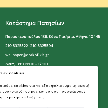
Κατάστημα Πατησίων
Παρασκευοπούλου 138, Κάτω Πατήσια, Αθήνα, 10445
210 8325522
210 8325594
wallpaper@dorkofikis.gr
Δευτ, Τετ: 09:00 - 17:00
Τρ, Πεμ, Παρ: 09:00 - 20:00
 των cookies
Σαβ: 09:00 - 15:00
οιούμε cookies για να εξασφαλίσουμε τη σωστή
ία του ιστοτόπου μας και να σας προσφέρουμε
ερη εμπειρία πλοήγησης.