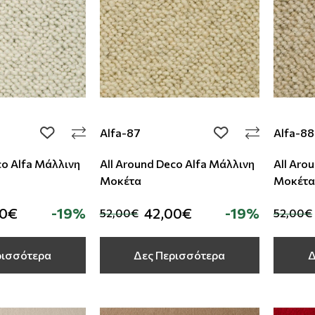
Alfa-87
Alfa-88
add to wishlist
add to wishlist
co Alfa Μάλλινη
All Around Deco Alfa Μάλλινη
All Aro
Μοκέτα
Μοκέτα
00€
-19%
42,00€
-19%
52,00€
52,00€
ρισσότερα
Δες Περισσότερα
Δ