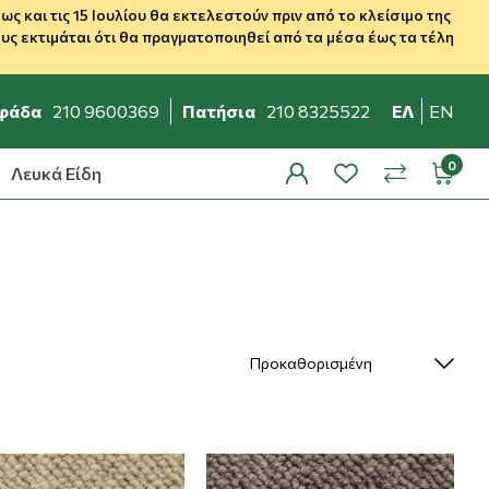
 και τις 15 Ιουλίου θα εκτελεστούν πριν από το κλείσιμο της
ς εκτιμάται ότι θα πραγματοποιηθεί από τα μέσα έως τα τέλη
φάδα
210 9600369
Πατήσια
210 8325522
ΕΛ
EN
Λευκά Είδη
profile
wishlist
minicar
compare