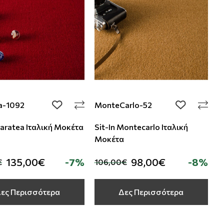
a-1092
MonteCarlo-52
add to wishlist
add to wishli
Maratea Ιταλική Μοκέτα
Sit-In Montecarlo Ιταλική
Μοκέτα
135,00€
-7%
98,00€
-8%
€
106,00€
ες Περισσότερα
Δες Περισσότερα