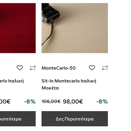
6
MonteCarlo-50
add to wishlist
add to wishlist
rlo Ιταλική
Sit-In Montecarlo Ιταλική
Μοκέτα
,00€
-8%
98,00€
-8%
106,00€
ρισσότερα
Δες Περισσότερα