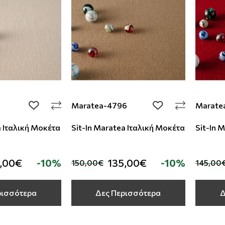
Maratea-4796
Marate
add to wishlist
add to wishlist
a Ιταλική Μοκέτα
Sit-In Maratea Ιταλική Μοκέτα
Sit-In 
,00€
-10%
135,00€
-10%
150,00€
145,00
ρισσότερα
Δες Περισσότερα
Δ