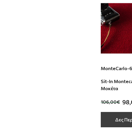
MonteCarlo-
Sit-In Monteca
Μοκέτα
98
106,00€
Δες Πε