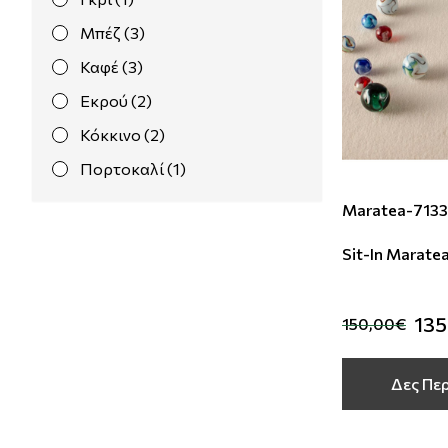
Μπέζ (3)
Καφέ (3)
Εκρού (2)
Κόκκινο (2)
Πορτοκαλί (1)
Maratea-7133
Sit-In Marate
135
150,00€
Δες Πε