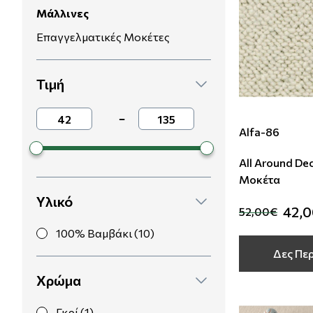
Μάλλινες
Μοντέρνες
Απομίμηση Δέρματος
Φλοράλ Ρολοκουρτίνες
Επαγγελματικές Μοκέτες
Μονόχρωμες
Απομίμηση Μέταλλο
Ψηφιακή Εκτύπωση σε Ρολοκουρτίνα
Τιμή
Βαφόμενες Ταπετσαρίες
Απομίμηση Πλακάκια
−
Alfa-86
Μπορντούρες
Απομίμηση Μωσαικό-Ψηφίδα
All Around De
Απομίμηση Animal Print
Μοκέτα
Υλικό
Απομίμηση Τεχνοτροπία
42,
52,00€
100% Βαμβάκι (10)
Δες Πε
Χρώμα
Γκρί (1)