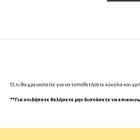
Ό,τι θα χρειαστείτε για να τοποθετήσετε εύκολα και γρή
**Για οτιδήποτε θελήσετε μην διστάσετε να επικοιν