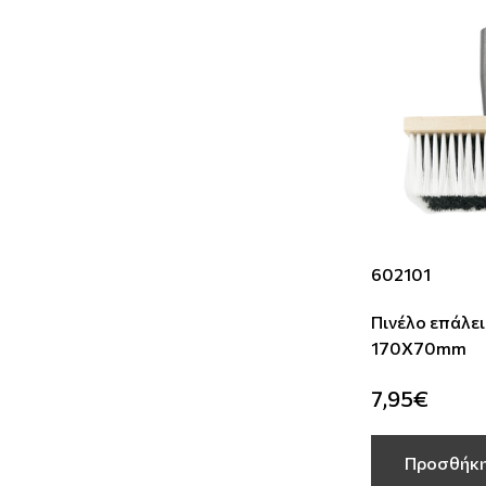
602101
Πινέλο επάλε
170Χ70mm
7,95€
Προσθήκη