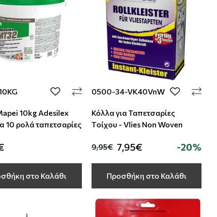
10KG
0500-34-VK40VnW
add to wishlist
add to wishli
apei 10kg Αdesilex
Κόλλα για Ταπετσαρίες
α 10 ρολά ταπετσαρίες
Tοίχου - Vlies Non Woven
€
7,95€
-20%
9,95€
σθήκη στο Καλάθι
Προσθήκη στο Καλάθι