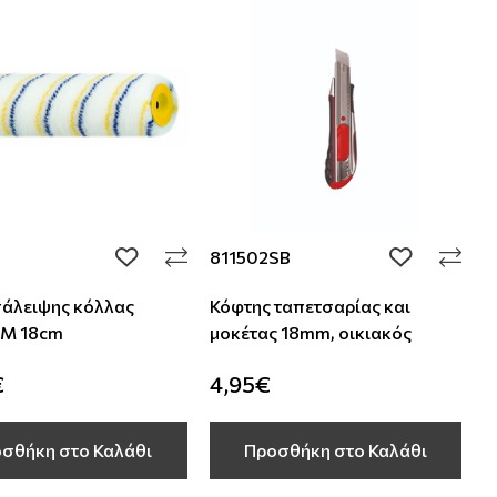
811502SB
add to wishlist
add to wishli
πάλειψης κόλλας
Κόφτης ταπετσαρίας και
M 18cm
μοκέτας 18mm, οικιακός
€
4,95€
σθήκη στο Καλάθι
Προσθήκη στο Καλάθι