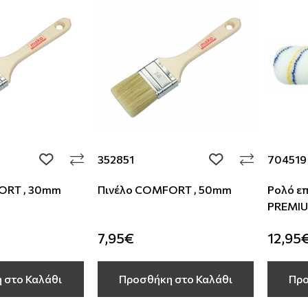
352851
704519
add to wishlist
add to wishlist
ORT , 30mm
Πινέλο COMFORT , 50mm
Ρολό ε
PREMIU
7,95€
12,95
 στο Καλάθι
Προσθήκη στο Καλάθι
Προ