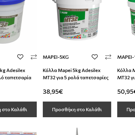
MAPEI-5KG
MAPEI-
add to wishlist
add to wishlist
kg Αdesilex
Κόλλα Mapei 5kg Αdesilex
Κόλλα M
λό ταπετσαρία
MT32 για 5 ρολά ταπετσαρίες
MT32 γι
38,95€
50,95
 στο Καλάθι
Προσθήκη στο Καλάθι
Προ