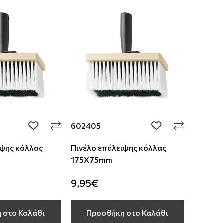
602405
add to wishlist
add to wishlist
ιψης κόλλας
Πινέλο επάλειψης κόλλας
175Χ75mm
9,95€
 στο Καλάθι
Προσθήκη στο Καλάθι