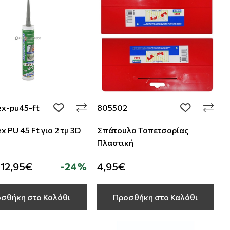
ex-pu45-ft
805502
add to wishlist
add to wishli
x PU 45 Ft για 2 τμ 3D
Σπάτουλα Ταπετσαρίας
Πλαστική
12,95€
-24%
4,95€
σθήκη στο Καλάθι
Προσθήκη στο Καλάθι