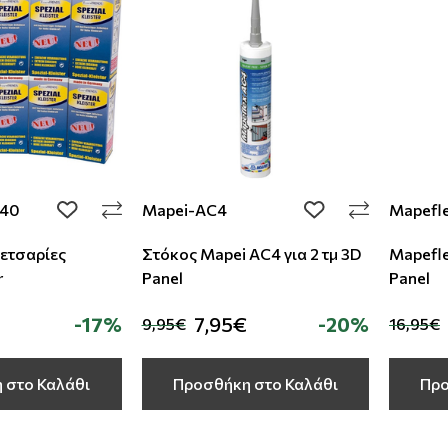
K40
Mapei-AC4
Mapefl
add to wishlist
add to wishlist
πετσαρίες
Στόκος Mapei AC4 για 2 τμ 3D
Mapefle
r
Panel
Panel
-17%
7,95€
-20%
9,95€
16,95€
 στο Καλάθι
Προσθήκη στο Καλάθι
Προ