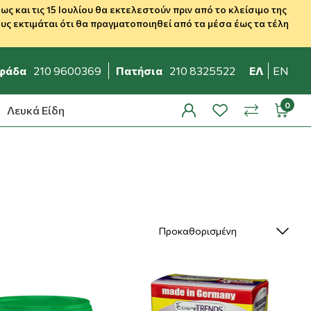
 και τις 15 Ιουλίου θα εκτελεστούν πριν από το κλείσιμο της
ς εκτιμάται ότι θα πραγματοποιηθεί από τα μέσα έως τα τέλη
φάδα
210 9600369
Πατήσια
210 8325522
ΕΛ
EN
Λευκά Είδη
profile
wishlist
minicar
compare