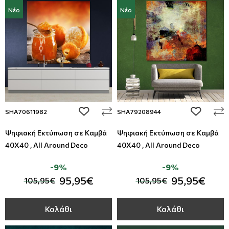
Νέο
Νέο
add to wishlist
add to wi
SHA70611982
SHA79208944
Ψηφιακή Εκτύπωση σε Καμβά
Ψηφιακή Εκτύπωση σε Καμβά
40Χ40 , All Around Deco
40Χ40 , All Around Deco
-9%
-9%
95,95€
95,95€
105,95€
105,95€
Καλάθι
Καλάθι