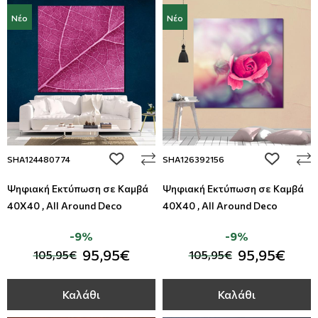
Νέο
Νέο
add to wishlist
add to wi
SHA124480774
SHA126392156
Ψηφιακή Εκτύπωση σε Καμβά
Ψηφιακή Εκτύπωση σε Καμβά
40Χ40 , All Around Deco
40Χ40 , All Around Deco
-9%
-9%
95,95€
95,95€
105,95€
105,95€
Καλάθι
Καλάθι