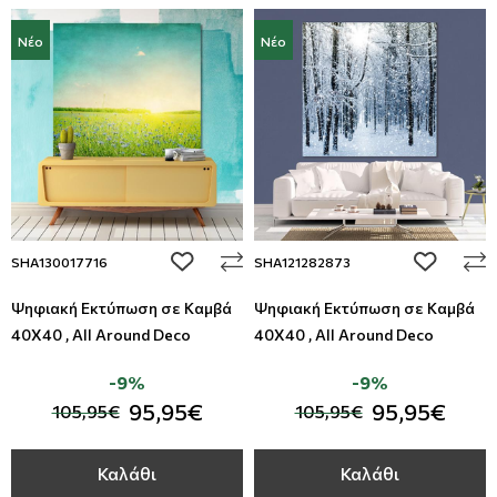
Νέο
Νέο
add to wishlist
add to wi
SHA130017716
SHA121282873
Ψηφιακή Εκτύπωση σε Καμβά
Ψηφιακή Εκτύπωση σε Καμβά
40Χ40 , All Around Deco
40Χ40 , All Around Deco
-9%
-9%
95,95€
95,95€
105,95€
105,95€
Καλάθι
Καλάθι