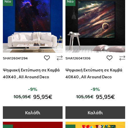
Νέο
Νέο
add to wishlist
add to wi
SHA126041294
SHA126041306
Ψηφιακή Εκτύπωση σε Καμβά
Ψηφιακή Εκτύπωση σε Καμβά
40Χ40 , All Around Deco
40Χ40 , All Around Deco
-9%
-9%
95,95€
95,95€
105,95€
105,95€
Καλάθι
Καλάθι