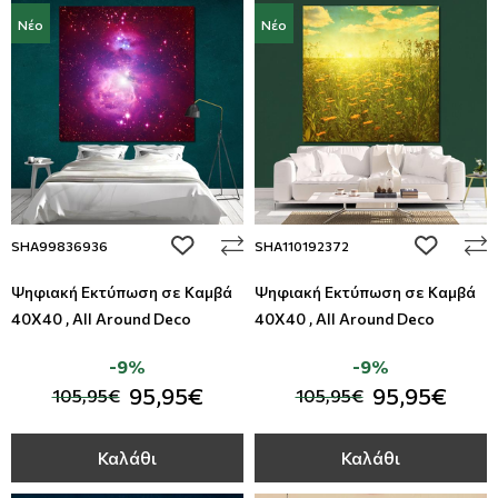
Νέο
Νέο
add to wishlist
add to wi
SHA99836936
SHA110192372
Ψηφιακή Εκτύπωση σε Καμβά
Ψηφιακή Εκτύπωση σε Καμβά
40Χ40 , All Around Deco
40Χ40 , All Around Deco
-9%
-9%
95,95€
95,95€
105,95€
105,95€
Καλάθι
Καλάθι