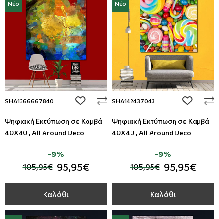
Νέο
Νέο
add to wishlist
add to wi
SHA1266667840
SHA142437043
Ψηφιακή Εκτύπωση σε Καμβά
Ψηφιακή Εκτύπωση σε Καμβά
40Χ40 , All Around Deco
40Χ40 , All Around Deco
-9%
-9%
95,95€
95,95€
105,95€
105,95€
Καλάθι
Καλάθι