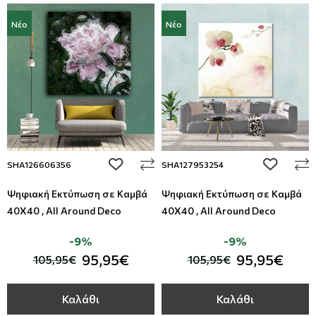
Νέο
Νέο
add to wishlist
add to wi
SHA126606356
SHA127953254
Ψηφιακή Εκτύπωση σε Καμβά
Ψηφιακή Εκτύπωση σε Καμβά
40Χ40 , All Around Deco
40Χ40 , All Around Deco
-9%
-9%
95,95€
95,95€
105,95€
105,95€
Καλάθι
Καλάθι