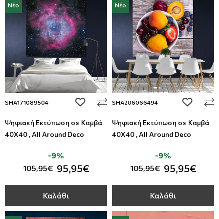
Νέο
Νέο
add to wishlist
add to wi
SHA171089504
SHA206066494
Ψηφιακή Εκτύπωση σε Καμβά
Ψηφιακή Εκτύπωση σε Καμβά
40Χ40 , All Around Deco
40Χ40 , All Around Deco
-9%
-9%
95,95€
95,95€
105,95€
105,95€
Καλάθι
Καλάθι