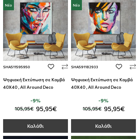
Νέο
Νέο
add to wishlist
add to wi
SHA511595950
SHA591182933
Ψηφιακή Εκτύπωση σε Καμβά
Ψηφιακή Εκτύπωση σε Καμβά
40Χ40 , All Around Deco
40Χ40 , All Around Deco
-9%
-9%
95,95€
95,95€
105,95€
105,95€
Καλάθι
Καλάθι