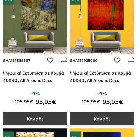
add to wishlist
add to wi
SHA124885567
SHA124925060
Ψηφιακή Εκτύπωση σε Καμβά
Ψηφιακή Εκτύπωση σε Καμβά
40Χ40 , All Around Deco
40Χ40 , All Around Deco
-9%
-9%
95,95€
95,95€
105,95€
105,95€
Καλάθι
Καλάθι