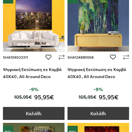
Μοντέρνες
Απομίμηση Δέρματος
Φλοράλ Ρολοκουρτίνες
Μονόχρωμες
Απομίμηση Μέταλλο
Ψηφιακή Εκτύπωση σε Ρολοκουρτίνα
Βαφόμενες Ταπετσαρίες
Απομίμηση Πλακάκια
Μπορντούρες
Απομίμηση Μωσαικό-Ψηφίδα
add to wishlist
add to wi
SHA109023311
SHA124885558
Ψηφιακή Εκτύπωση σε Καμβά
Ψηφιακή Εκτύπωση σε Καμβά
Απομίμηση Animal Print
40Χ40 , All Around Deco
40Χ40 , All Around Deco
Απομίμηση Τεχνοτροπία
-9%
-9%
95,95€
95,95€
105,95€
105,95€
Καλάθι
Καλάθι
Νέο
Νέο