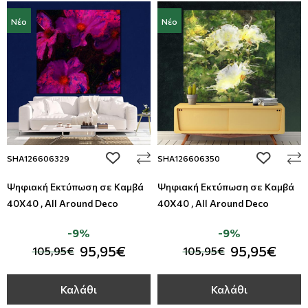
Νέο
Νέο
add to wishlist
add to wi
SHA126606329
SHA126606350
Ψηφιακή Εκτύπωση σε Καμβά
Ψηφιακή Εκτύπωση σε Καμβά
40Χ40 , All Around Deco
40Χ40 , All Around Deco
-9%
-9%
95,95€
95,95€
105,95€
105,95€
Καλάθι
Καλάθι