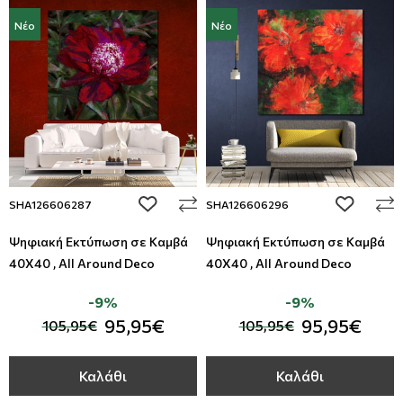
Νέο
Νέο
add to wishlist
add to wi
SHA126606287
SHA126606296
Ψηφιακή Εκτύπωση σε Καμβά
Ψηφιακή Εκτύπωση σε Καμβά
40Χ40 , All Around Deco
40Χ40 , All Around Deco
-9%
-9%
95,95€
95,95€
105,95€
105,95€
Καλάθι
Καλάθι