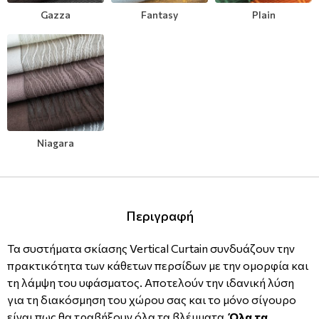
Gazza
Fantasy
Plain
Μοντέρνες
Απομίμηση Δέρματος
Φλοράλ Ρολοκουρτίνες
Μονόχρωμες
Απομίμηση Μέταλλο
Ψηφιακή Εκτύπωση σε Ρολοκουρτίνα
Βαφόμενες Ταπετσαρίες
Απομίμηση Πλακάκια
Μπορντούρες
Απομίμηση Μωσαικό-Ψηφίδα
Niagara
Απομίμηση Animal Print
Απομίμηση Τεχνοτροπία
Περιγραφή
Τα συστήματα σκίασης Vertical Curtain συνδυάζουν την
πρακτικότητα των κάθετων περσίδων με την ομορφία και
τη λάμψη του υφάσματος. Αποτελούν την ιδανική λύση
για τη διακόσμηση του χώρου σας και το μόνο σίγουρο
είναι πως θα τραβήξουν όλα τα βλέμματα.
Όλα τα