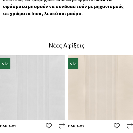
υφάσματα μπορούν να συνδυαστούν με μηχανισμούς
σε χρώματα Inox , λευκό και μαύρο.
Νέες Αφίξεις
Νέο
Νέο
add to wishlist
add to w
DM61-01
DM61-02