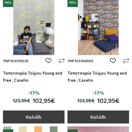
Νέο
Νέο
add to wishlist
add to wi
YNF103319026
YNF103304565
Ταπετσαρία Τοίχου Young and
Ταπετσαρία Τοίχου Young and
free , Caselio
free , Caselio
-17%
-17%
102,95€
102,95€
123,95€
123,95€
Καλάθι
Καλάθι