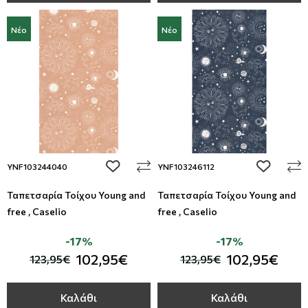
Νέο
Νέο
add to wishlist
add to wi
YNF103244040
YNF103246112
Ταπετσαρία Τοίχου Young and
Ταπετσαρία Τοίχου Young and
free , Caselio
free , Caselio
-17%
-17%
102,95€
102,95€
123,95€
123,95€
Καλάθι
Καλάθι