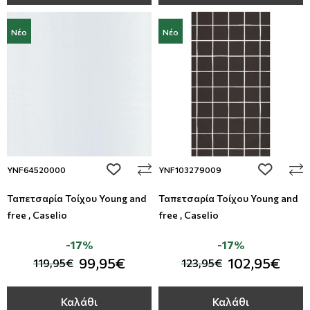
Νέο
Νέο
add to wishlist
add to wi
YNF64520000
YNF103279009
Ταπετσαρία Τοίχου Young and
Ταπετσαρία Τοίχου Young and
free , Caselio
free , Caselio
-17%
-17%
99,95€
102,95€
119,95€
123,95€
Καλάθι
Καλάθι