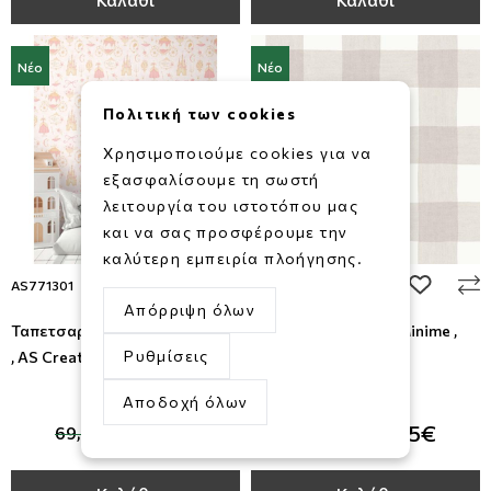
Νέο
Νέο
Πολιτική των cookies
Χρησιμοποιούμε cookies για να
εξασφαλίσουμε τη σωστή
λειτουργία του ιστοτόπου μας
και να σας προσφέρουμε την
καλύτερη εμπειρία πλοήγησης.
add to wishlist
add to wi
AS771301
M17159
Απόρριψη όλων
Ταπετσαρία Τοίχου Lilly & Luis
Ταπετσαρία Τοίχου Minime ,
Ρυθμίσεις
, AS Creation
Parato
Αποδοχή όλων
-20%
-16%
55,95€
66,95€
69,95€
79,95€