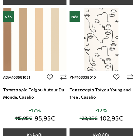
Νέο
Νέο
add to wishlist
add to wi
ADM103581021
YNF103339010
Ταπετσαρία Τοίχου Autour Du
Ταπετσαρία Τοίχου Young and
Monde, Caselio
free , Caselio
-17%
-17%
95,95€
102,95€
115,95€
123,95€
Καλάθι
Καλάθι