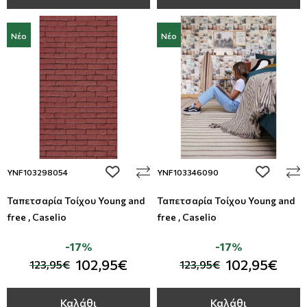
Νέο
Νέο
add to wishlist
add to wi
YNF103298054
YNF103346090
Ταπετσαρία Τοίχου Young and
Ταπετσαρία Τοίχου Young and
free , Caselio
free , Caselio
-17%
-17%
102,95€
102,95€
123,95€
123,95€
Καλάθι
Καλάθι