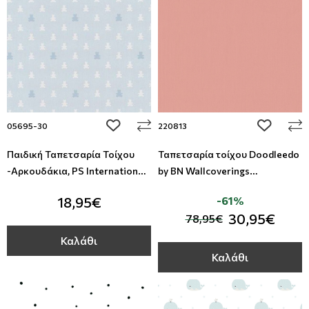
add to wishlist
add to wi
05695-30
220813
Παιδική Ταπετσαρία Τοίχου
Ταπετσαρία τοίχου Doodleedo
-Αρκουδάκια, PS International
by BN Wallcoverings
Wallpapers, Studio360 05695-
053Χ10,05Μ
18,95€
-61%
30
30,95€
78,95€
Καλάθι
Καλάθι