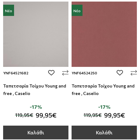
Νέο
Νέο
add to wishlist
add to wi
YNF64521682
YNF64524250
Ταπετσαρία Τοίχου Young and
Ταπετσαρία Τοίχου Young and
free , Caselio
free , Caselio
-17%
-17%
99,95€
99,95€
119,95€
119,95€
Καλάθι
Καλάθι