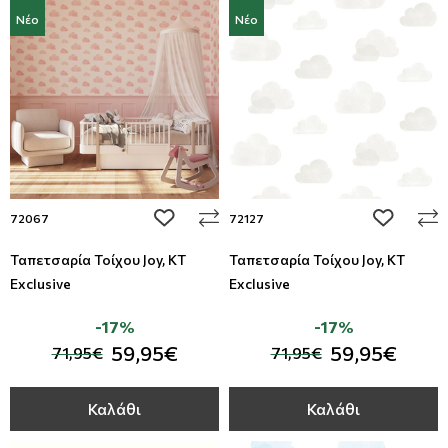
Νέο
Νέο
add to wishlist
add to wi
72067
72127
Ταπετσαρία Τοίχου Joy, KT
Ταπετσαρία Τοίχου Joy, KT
Exclusive
Exclusive
-17%
-17%
59,95€
59,95€
71,95€
71,95€
Καλάθι
Καλάθι