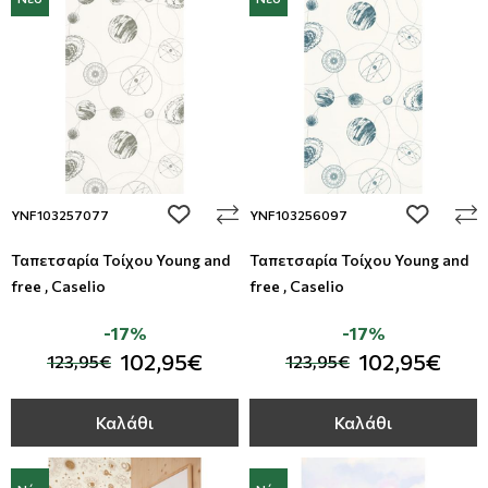
add to wishlist
add to wi
YNF103257077
YNF103256097
Ταπετσαρία Τοίχου Young and
Ταπετσαρία Τοίχου Young and
free , Caselio
free , Caselio
-17%
-17%
102,95€
102,95€
123,95€
123,95€
Καλάθι
Καλάθι