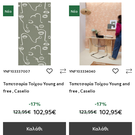
Νέο
Νέο
add to wishlist
add to wi
YNF103337007
YNF103334040
Ταπετσαρία Τοίχου Young and
Ταπετσαρία Τοίχου Young and
free , Caselio
free , Caselio
-17%
-17%
102,95€
102,95€
123,95€
123,95€
Καλάθι
Καλάθι