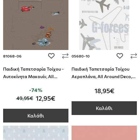
add to wishlist
add to wi
81068-06
05680-10
Παιδική Ταπετσαρία Τοίχου -
Παιδική Ταπετσαρία Τοίχου
Αυτοκίνητα Μακουίν, All
Αεροπλάνα, All Around Deco,
Around Deco, Studio360
Studio360 05680-10
-74%
18,95€
81068-06
12,95€
49,95€
Καλάθι
Καλάθι