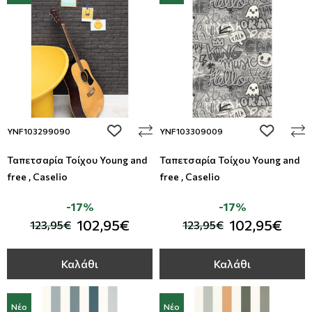
add to wishlist
add to wi
YNF103299090
YNF103309009
Ταπετσαρία Τοίχου Young and
Ταπετσαρία Τοίχου Young and
free , Caselio
free , Caselio
-17%
-17%
102,95€
102,95€
123,95€
123,95€
Καλάθι
Καλάθι
Νέο
Νέο