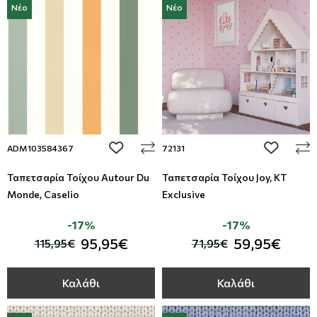
Νέο
Νέο
add to wishlist
add to wi
ADM103584367
72131
Ταπετσαρία Τοίχου Autour Du
Ταπετσαρία Τοίχου Joy, KT
Monde, Caselio
Exclusive
-17%
-17%
95,95€
59,95€
115,95€
71,95€
Καλάθι
Καλάθι