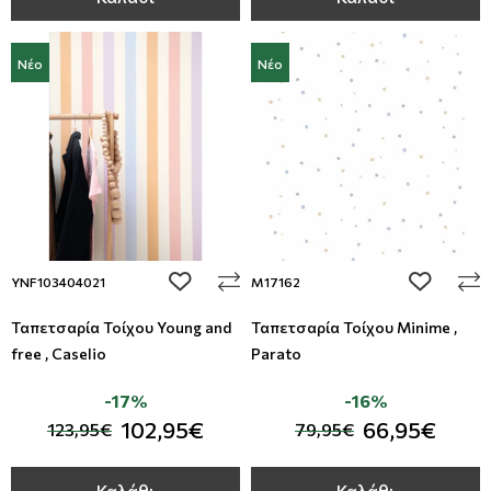
Νέο
Νέο
add to wishlist
add to wi
YNF103404021
M17162
Ταπετσαρία Τοίχου Young and
Ταπετσαρία Τοίχου Minime ,
free , Caselio
Parato
-17%
-16%
102,95€
66,95€
123,95€
79,95€
Καλάθι
Καλάθι