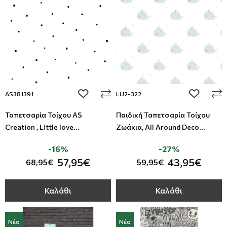
add to wishlist
add to wi
AS381391
LU2-322
Ταπετσαρία Τοίχου AS
Παιδική Ταπετσαρία Τοίχου
Creation , Little love
Ζωάκια, All Around Deco
053Χ10,05Μ
Lullaby - Studio360 LU2-322
-16%
-27%
57,95€
43,95€
68,95€
59,95€
Καλάθι
Καλάθι
Νέο
Νέο