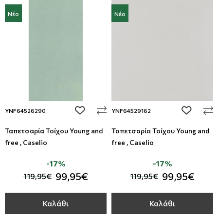
Νέο
Νέο
add to wishlist
add to wi
YNF64526290
YNF64529162
Ταπετσαρία Τοίχου Young and
Ταπετσαρία Τοίχου Young and
free , Caselio
free , Caselio
-17%
-17%
99,95€
99,95€
119,95€
119,95€
Καλάθι
Καλάθι