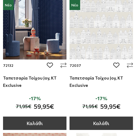
Νέο
Νέο
add to wishlist
add to wi
72132
72037
Ταπετσαρία Τοίχου Joy, KT
Ταπετσαρία Τοίχου Joy, KT
Exclusive
Exclusive
-17%
-17%
59,95€
59,95€
71,95€
71,95€
Καλάθι
Καλάθι