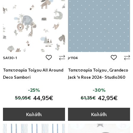
Απομίμηση Δέρματος
Φλοράλ Ρολοκουρτίνες
Απομίμηση Μέταλλο
Ψηφιακή Εκτύπωση σε Ρολοκουρτίνα
Απομίμηση Πλακάκια
Απομίμηση Μωσαικό-Ψηφίδα
add to wishlist
add to wi
SA130-1
jr1104
Ταπετσαρία Τοίχου All Around
Ταπετσαρία Τοίχου , Grandeco
Απομίμηση Animal Print
Deco Sambori
Jack 'n Rose 2024- Studio360
Απομίμηση Τεχνοτροπία
-25%
-30%
44,95€
42,95€
59,95€
61,35€
Καλάθι
Καλάθι