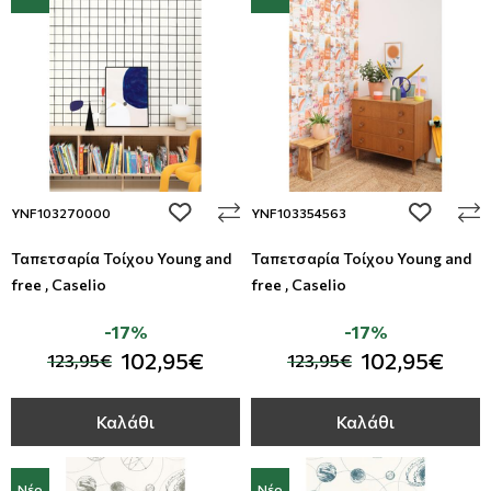
add to wishlist
add to wi
YNF103270000
YNF103354563
Ταπετσαρία Τοίχου Young and
Ταπετσαρία Τοίχου Young and
free , Caselio
free , Caselio
-17%
-17%
102,95€
102,95€
123,95€
123,95€
Καλάθι
Καλάθι
Νέο
Νέο