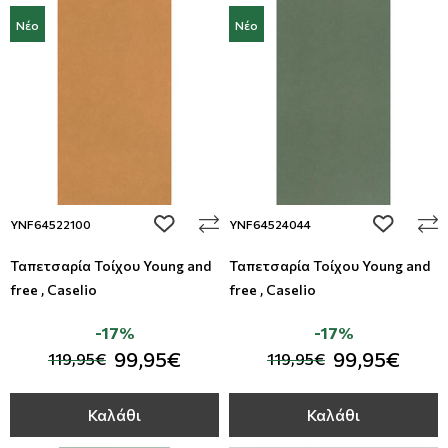
Νέο
Νέο
add to wishlist
add to wi
YNF64522100
YNF64524044
Ταπετσαρία Τοίχου Young and
Ταπετσαρία Τοίχου Young and
free , Caselio
free , Caselio
-17%
-17%
99,95€
99,95€
119,95€
119,95€
Καλάθι
Καλάθι