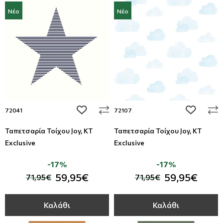
Νέο
Νέο
add to wishlist
add to wi
72041
72107
Ταπετσαρία Τοίχου Joy, KT
Ταπετσαρία Τοίχου Joy, KT
Exclusive
Exclusive
-17%
-17%
59,95€
59,95€
71,95€
71,95€
Καλάθι
Καλάθι