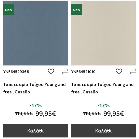
Νέο
Νέο
add to wishlist
add to wi
YNF64529368
YNF64521010
Ταπετσαρία Τοίχου Young and
Ταπετσαρία Τοίχου Young and
free , Caselio
free , Caselio
-17%
-17%
99,95€
99,95€
119,95€
119,95€
Καλάθι
Καλάθι