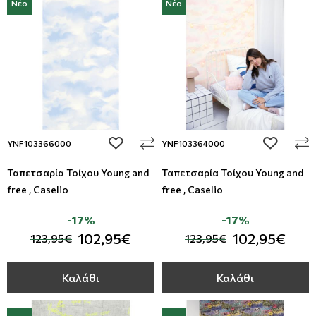
Νέο
Νέο
add to wishlist
add to wi
YNF103366000
YNF103364000
Ταπετσαρία Τοίχου Young and
Ταπετσαρία Τοίχου Young and
free , Caselio
free , Caselio
-17%
-17%
102,95€
102,95€
123,95€
123,95€
Καλάθι
Καλάθι