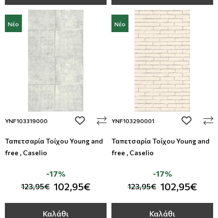
Νέο
Νέο
add to wishlist
add to wi
YNF103319000
YNF103290001
Ταπετσαρία Τοίχου Young and
Ταπετσαρία Τοίχου Young and
free , Caselio
free , Caselio
-17%
-17%
102,95€
102,95€
123,95€
123,95€
Καλάθι
Καλάθι