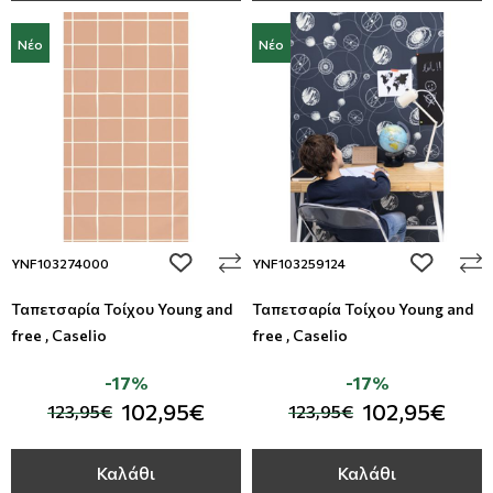
Νέο
Νέο
add to wishlist
add to wi
YNF103274000
YNF103259124
Ταπετσαρία Τοίχου Young and
Ταπετσαρία Τοίχου Young and
free , Caselio
free , Caselio
-17%
-17%
102,95€
102,95€
123,95€
123,95€
Καλάθι
Καλάθι