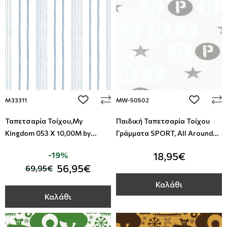
add to wishlist
add to wi
M33311
MW-50502
Ταπετσαρία Τοίχου,My
Παιδική Ταπετσαρία Τοίχου
Kingdom 053 X 10,00M by
Γράμματα SPORT, All Around
Ugepa
Deco, Studio360 MW-50502
-19%
18,95€
56,95€
69,95€
Καλάθι
Καλάθι