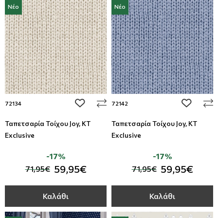
Νέο
Νέο
add to wishlist
add to wi
72134
72142
Ταπετσαρία Τοίχου Joy, KT
Ταπετσαρία Τοίχου Joy, KT
Exclusive
Exclusive
-17%
-17%
59,95€
59,95€
71,95€
71,95€
Καλάθι
Καλάθι