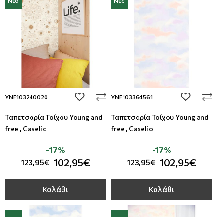
Νέο
Νέο
add to wishlist
add to wi
YNF103240020
YNF103364561
Ταπετσαρία Τοίχου Young and
Ταπετσαρία Τοίχου Young and
free , Caselio
free , Caselio
-17%
-17%
102,95€
102,95€
123,95€
123,95€
Καλάθι
Καλάθι