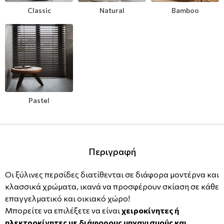
Classic
Natural
Bamboo
Μοντέρνες
Απομίμηση Δέρματος
Φλοράλ Ρολοκουρτίνες
Μονόχρωμες
Απομίμηση Μέταλλο
Ψηφιακή Εκτύπωση σε Ρολοκουρτίνα
Βαφόμενες Ταπετσαρίες
Απομίμηση Πλακάκια
Μπορντούρες
Απομίμηση Μωσαικό-Ψηφίδα
Pastel
Απομίμηση Animal Print
Απομίμηση Τεχνοτροπία
Περιγραφή
Οι ξύλινες περσίδες διατίθενται σε διάφορα μοντέρνα και
κλασσικά χρώματα, ικανά να προσφέρουν σκίαση σε κάθε
επαγγελματικό και οικιακό χώρο!
Μπορείτε να επιλέξετε να είναι
χειροκίνητες ή
ηλεκτροκίνητες με διάφορους μηχανισμούς και