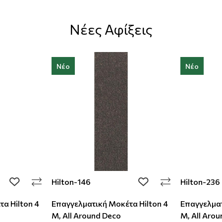
Νέες Αφίξεις
Νέο
Νέο
Hilton-146
Hilton-236
add to wishlist
add to wishlist
α Hilton 4
Επαγγελματική Μοκέτα Hilton 4
Επαγγελματ
M, All Around Deco
M, All Aro