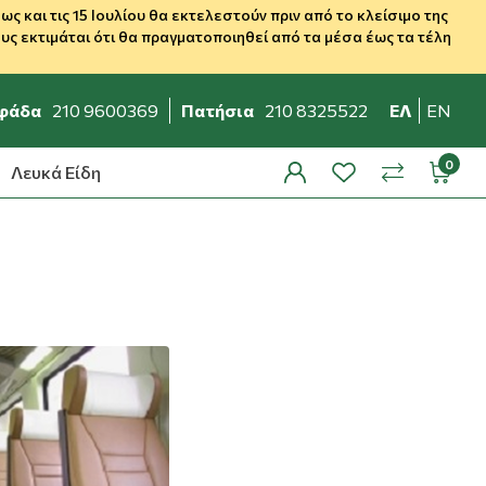
 και τις 15 Ιουλίου θα εκτελεστούν πριν από το κλείσιμο της
ς εκτιμάται ότι θα πραγματοποιηθεί από τα μέσα έως τα τέλη
φάδα
210 9600369
Πατήσια
210 8325522
ΕΛ
EN
Λευκά Είδη
profile
wishlist
minicar
compare