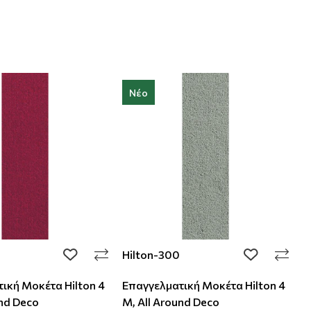
Νέο
Hilton-300
H
add to wishlist
add to wishli
ική Μοκέτα Hilton 4
Επαγγελματική Μοκέτα Hilton 4
Ε
und Deco
M, All Around Deco
M