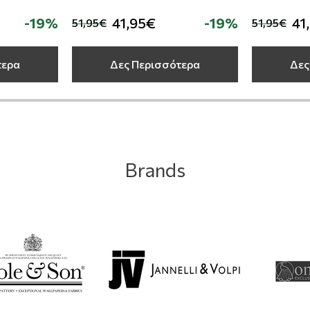
-19%
41,95€
-19%
41
51,95€
51,95€
τερα
Δες Περισσότερα
Δες
Brands