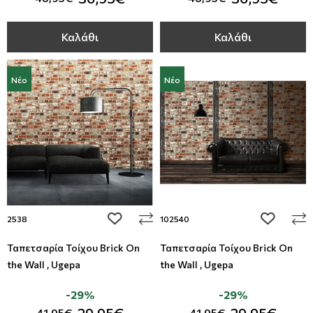
Καλάθι
Καλάθι
Νέο
Νέο
add to wishlist
add to wi
2538
102540
Ταπετσαρία Τοίχου Brick On
Ταπετσαρία Τοίχου Brick On
the Wall , Ugepa
the Wall , Ugepa
-29%
-29%
41,95€
41,95€