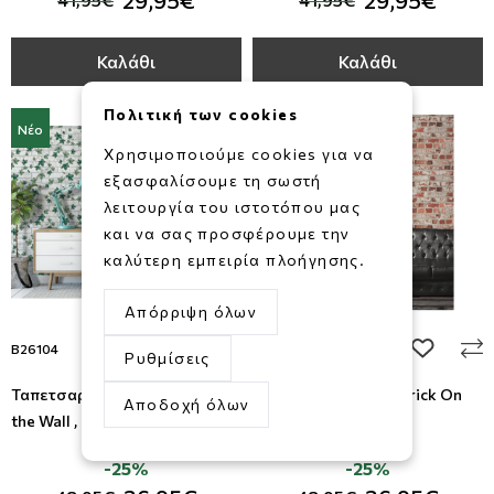
29,95€
29,95€
Καλάθι
Καλάθι
Πολιτική των cookies
Νέο
Νέο
Χρησιμοποιούμε cookies για να
εξασφαλίσουμε τη σωστή
λειτουργία του ιστοτόπου μας
και να σας προσφέρουμε την
καλύτερη εμπειρία πλοήγησης.
Απόρριψη όλων
add to wishlist
add to wi
B26104
J64528
Ρυθμίσεις
Ταπετσαρία Τοίχου Brick On
Ταπετσαρία Τοίχου Brick On
Αποδοχή όλων
the Wall , Ugepa
the Wall , Ugepa
-25%
-25%