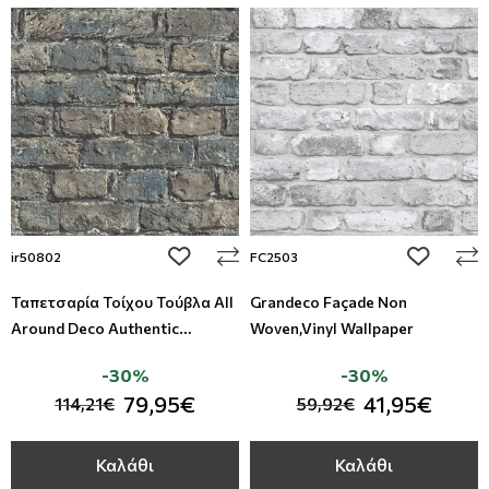
add to wishlist
add to wi
ir50802
FC2503
Ταπετσαρία Τοίχου Τούβλα All
Grandeco Façade Non
Around Deco Authentic
Woven,Vinyl Wallpaper
Studio360-ir50802
-30%
-30%
79,95€
41,95€
114,21€
59,92€
Καλάθι
Καλάθι