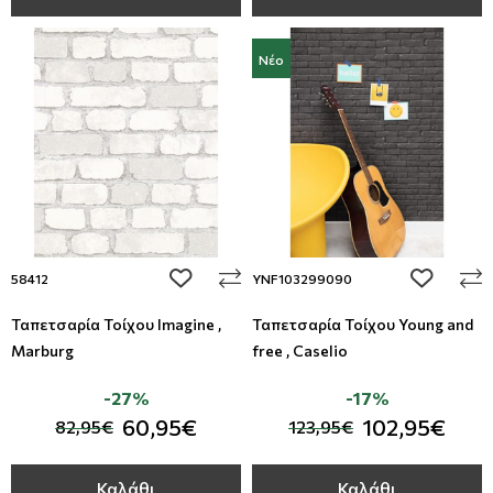
Νέο
add to wishlist
add to wi
58412
YNF103299090
Ταπετσαρία Τοίχου Imagine ,
Ταπετσαρία Τοίχου Young and
Marburg
free , Caselio
-27%
-17%
60,95€
102,95€
82,95€
123,95€
Καλάθι
Καλάθι