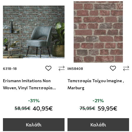
add to wishlist
add to wi
6318-18
IM58408
Erismann Imitations Non
Ταπετσαρία Τοίχου Imagine ,
Woven, Vinyl Ταπετσαρία
Marburg
Τοίχου
-31%
-21%
40,95€
59,95€
58,95€
75,95€
Καλάθι
Καλάθι