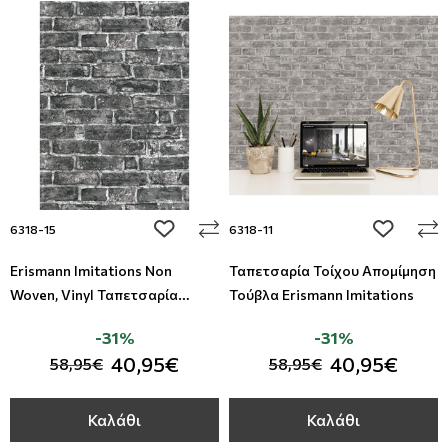
add to wishlist
add to wi
6318-15
6318-11
Erismann Imitations Non
Ταπετσαρία Τοίχου Απομίμηση
Woven, Vinyl Ταπετσαρία
Τούβλα Erismann Imitations
Τοίχου
-31%
-31%
40,95€
40,95€
58,95€
58,95€
Καλάθι
Καλάθι