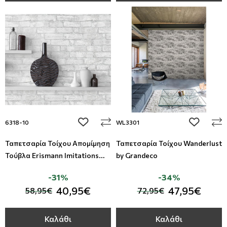
add to wishlist
add to wi
6318-10
WL3301
Ταπετσαρία Τοίχου Απομίμηση
Ταπετσαρία Τοίχου Wanderlust
Τούβλα Erismann Imitations
by Grandeco
Studio360-6318-10
-31%
-34%
40,95€
47,95€
58,95€
72,95€
Καλάθι
Καλάθι