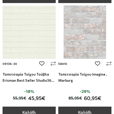
add to wishlist
add to wi
09136-30
58410
Ταπετσαρία Τοίχου Τούβλα
Ταπετσαρία Τοίχου Imagine ,
Erisman Best Seller Studio360-
Marburg
09136-30
-18%
-29%
45,95€
60,95€
55,95€
85,95€
Καλάθι
Καλάθι