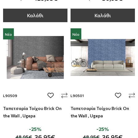
Καλάθι
Καλάθι
Νέο
Νέο
add to wishlist
add to wi
L90509
L90501
Ταπετσαρία Τοίχου Brick On
Ταπετσαρία Τοίχου Brick On
the Wall , Ugepa
the Wall , Ugepa
-25%
-25%
36,95€
36,95€
48,95€
48,95€