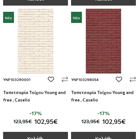
Νέο
Νέο
add to wishlist
add to wi
YNF103290001
YNF103298054
Ταπετσαρία Τοίχου Young and
Ταπετσαρία Τοίχου Young and
free , Caselio
free , Caselio
-17%
-17%
102,95€
102,95€
123,95€
123,95€
Καλάθι
Καλάθι