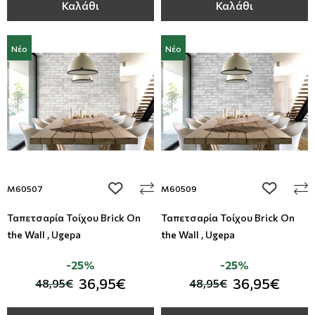
Καλάθι
Καλάθι
Νέο
Νέο
add to wishlist
add to wi
M60507
M60509
Ταπετσαρία Τοίχου Brick On
Ταπετσαρία Τοίχου Brick On
the Wall , Ugepa
the Wall , Ugepa
-25%
-25%
36,95€
36,95€
48,95€
48,95€