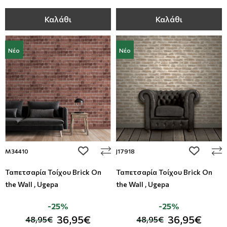
Καλάθι
Καλάθι
Νέο
Νέο
add to wishlist
add to wi
M34410
J17918
Ταπετσαρία Τοίχου Brick On
Ταπετσαρία Τοίχου Brick On
the Wall , Ugepa
the Wall , Ugepa
-25%
-25%
36,95€
36,95€
48,95€
48,95€