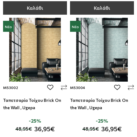
Καλάθι
Καλάθι
Νέο
Νέο
add to wishlist
add to wi
M53002
M53004
Ταπετσαρία Τοίχου Brick On
Ταπετσαρία Τοίχου Brick On
the Wall , Ugepa
the Wall , Ugepa
-25%
-25%
36,95€
36,95€
48,95€
48,95€