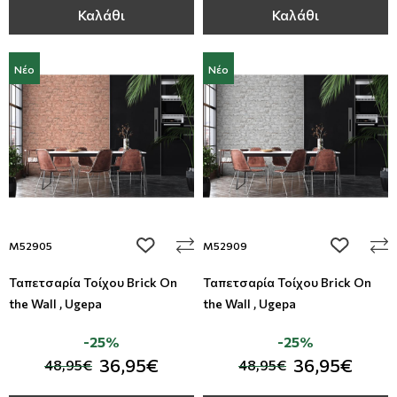
Καλάθι
Καλάθι
Νέο
Νέο
add to wishlist
add to wi
M52905
M52909
Ταπετσαρία Τοίχου Brick On
Ταπετσαρία Τοίχου Brick On
the Wall , Ugepa
the Wall , Ugepa
-25%
-25%
36,95€
36,95€
48,95€
48,95€