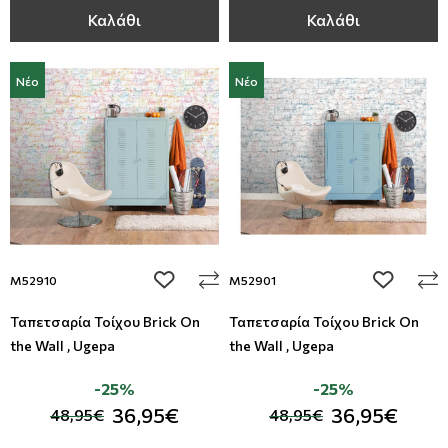
Καλάθι
Καλάθι
Νέο
Νέο
add to wishlist
add to wi
M52910
M52901
Ταπετσαρία Τοίχου Brick On
Ταπετσαρία Τοίχου Brick On
the Wall , Ugepa
the Wall , Ugepa
-25%
-25%
36,95€
36,95€
48,95€
48,95€