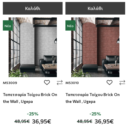
Καλάθι
Καλάθι
Νέο
Νέο
add to wishlist
add to wi
M53009
M53010
Ταπετσαρία Τοίχου Brick On
Ταπετσαρία Τοίχου Brick On
the Wall , Ugepa
the Wall , Ugepa
-25%
-25%
36,95€
36,95€
48,95€
48,95€