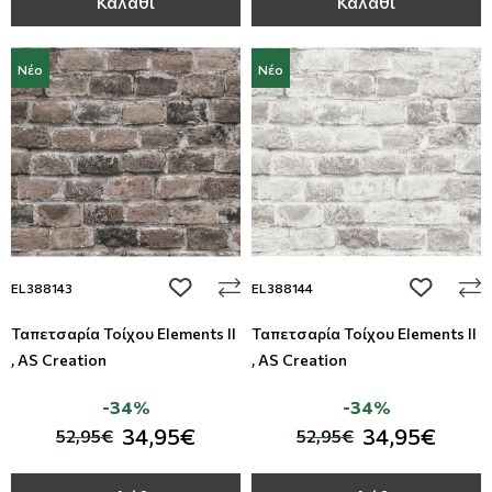
Καλάθι
Καλάθι
Νέο
Νέο
add to wishlist
add to wi
EL388143
EL388144
Ταπετσαρία Τοίχου Elements II
Ταπετσαρία Τοίχου Elements II
, AS Creation
, AS Creation
-34%
-34%
34,95€
34,95€
52,95€
52,95€