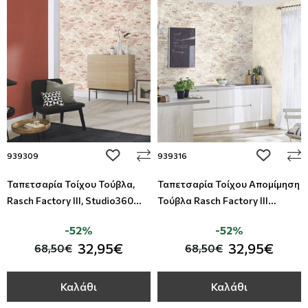
Φλοράλ Ρολοκουρτίνες
Ψηφιακή Εκτύπωση σε Ρολοκουρτίνα
add to wishlist
add to wi
939309
939316
Ταπετσαρία Τοίχου Τούβλα,
Ταπετσαρία Τοίχου Απομίμηση
Rasch Factory III, Studio360
Τούβλα Rasch Factory III
939309
Studio360 939316
-52%
-52%
32,95€
32,95€
68,50€
68,50€
Καλάθι
Καλάθι