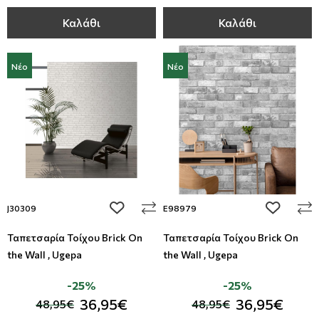
Καλάθι
Καλάθι
Νέο
Νέο
add to wishlist
add to wi
J30309
E98979
Ταπετσαρία Τοίχου Brick On
Ταπετσαρία Τοίχου Brick On
the Wall , Ugepa
the Wall , Ugepa
-25%
-25%
36,95€
36,95€
48,95€
48,95€