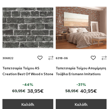
add to wishlist
add to wi
306822
6318-06
Ταπετσαρία Τοίχου AS
Ταπετσαρία Τοίχου Απομίμηση
Creation Best Of Wood n Stone
Τούβλα Erismann Imitations
-44%
-31%
38,95€
40,95€
69,95€
58,95€
Καλάθι
Καλάθι