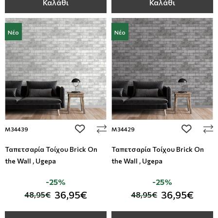
Καλάθι
Καλάθι
Νέο
Νέο
add to wishlist
add to wi
M34439
M34429
Ταπετσαρία Τοίχου Brick On
Ταπετσαρία Τοίχου Brick On
the Wall , Ugepa
the Wall , Ugepa
-25%
-25%
36,95€
36,95€
48,95€
48,95€