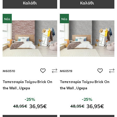
Καλάθι
Καλάθι
Νέο
Νέο
add to wishlist
add to wi
M60510
M60519
Ταπετσαρία Τοίχου Brick On
Ταπετσαρία Τοίχου Brick On
the Wall , Ugepa
the Wall , Ugepa
-25%
-25%
36,95€
36,95€
48,95€
48,95€