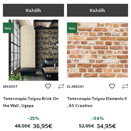
Καλάθι
Καλάθι
Νέο
Νέο
add to wishlist
add to wi
M53007
EL388291
Ταπετσαρία Τοίχου Brick On
Ταπετσαρία Τοίχου Elements II
the Wall , Ugepa
, AS Creation
-25%
-34%
36,95€
34,95€
48,95€
52,95€