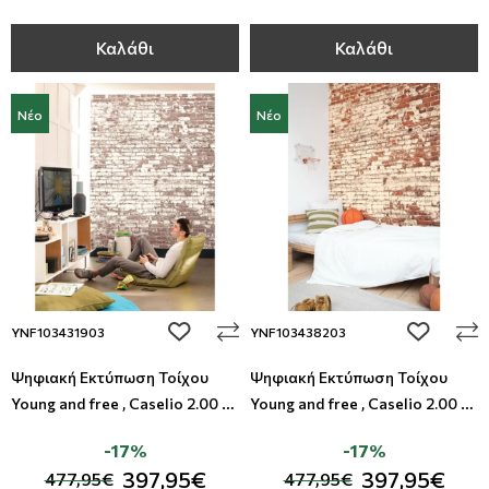
Καλάθι
Καλάθι
Νέο
Νέο
add to wishlist
add to wi
YNF103431903
YNF103438203
Ψηφιακή Εκτύπωση Τοίχου
Ψηφιακή Εκτύπωση Τοίχου
Young and free , Caselio 2.00 x
Young and free , Caselio 2.00 x
2.80M
2.80M
-17%
-17%
397,95€
397,95€
477,95€
477,95€