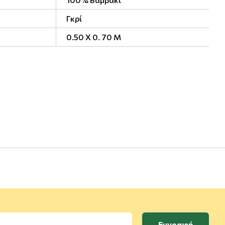
Γκρί
0.50 X 0. 70 M
Εγγραφή