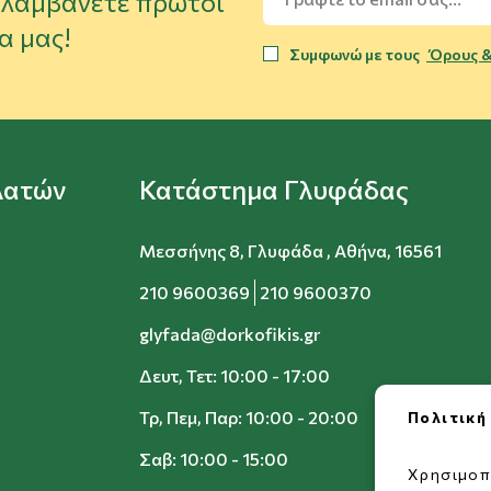
α λαμβάνετε πρώτοι
α μας!
Συμφωνώ με τους
Όρους &
λατών
Κατάστημα Γλυφάδας
Μεσσήνης 8, Γλυφάδα , Αθήνα, 16561
210 9600369
210 9600370
glyfada@dorkofikis.gr
Δευτ, Τετ: 10:00 - 17:00
Τρ, Πεμ, Παρ: 10:00 - 20:00
Πολιτική
Σαβ: 10:00 - 15:00
Χρησιμοπ