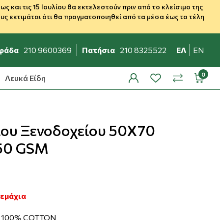
 και τις 15 Ιουλίου θα εκτελεστούν πριν από το κλείσιμο της
ς εκτιμάται ότι θα πραγματοποιηθεί από τα μέσα έως τα τέλη
φάδα
210 9600369
Πατήσια
210 8325522
ΕΛ
EN
Λευκά Είδη
profile
wishlist
minicar
compare
ου Ξενοδοχείου 50Χ70
50 GSM
Τεμάχια
 100% COTTON