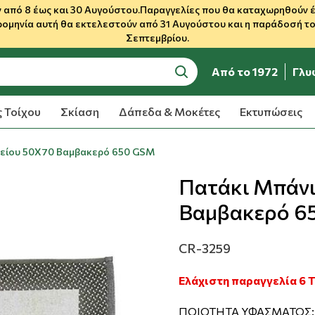
 από 8 έως και 30 Αυγούστου.Παραγγελίες που θα καταχωρηθούν έως
ρομηνία αυτή θα εκτελεστούν από 31 Αυγούστου και η παράδοσή του
Σεπτεμβρίου.
Από το 1972
Γλυ
search
 Τοίχου
Σκίαση
Δάπεδα & Μοκέτες
Εκτυπώσεις
είου 50Χ70 Βαμβακερό 650 GSM
Πατάκι Μπάνι
Βαμβακερό 6
CR-3259
Ελάχιστη παραγγελία 6 
ΠΟΙΟΤΗΤΑ ΥΦΑΣΜΑΤΟΣ: