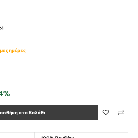
24
μες ημέρες
34%
οσθήκη στο Καλάθι
100% Βαμβάκι