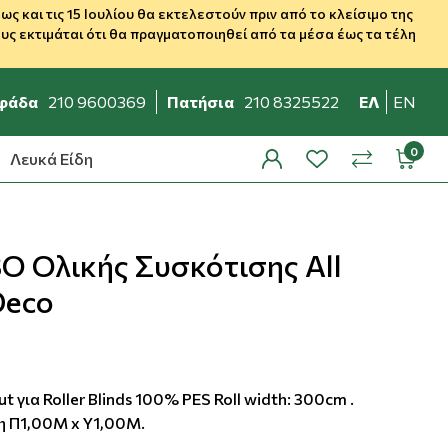
 και τις 15 Ιουλίου θα εκτελεστούν πριν από το κλείσιμο της
ς εκτιμάται ότι θα πραγματοποιηθεί από τα μέσα έως τα τέλη
φάδα
210 9600369
Πατήσια
210 8325522
ΕΛ
EN
Λευκά Είδη
profile
wishlist
minicar
compare
O Ολικής Συσκότισης All
Deco
 για Roller Blinds 100% PES Roll width: 300cm .
η Π1,00Μ x Υ1,00Μ.