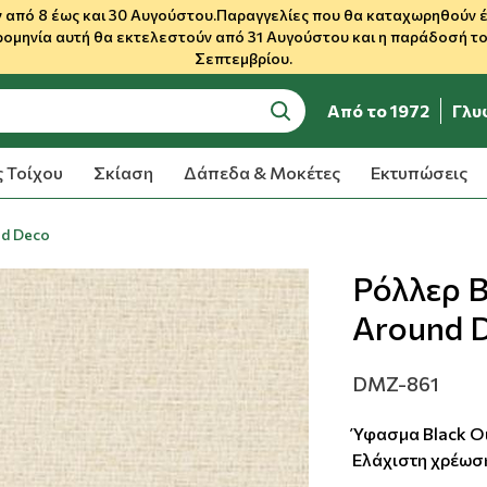
 από 8 έως και 30 Αυγούστου.Παραγγελίες που θα καταχωρηθούν έως
ρομηνία αυτή θα εκτελεστούν από 31 Αυγούστου και η παράδοσή του
Σεπτεμβρίου.
Από το 1972
Γλυ
search
 Τοίχου
Σκίαση
Δάπεδα & Μοκέτες
Εκτυπώσεις
nd Deco
Ρόλλερ B
Around 
DMZ-861
Ύφασμα Black Out
Ελάχιστη χρέωσ