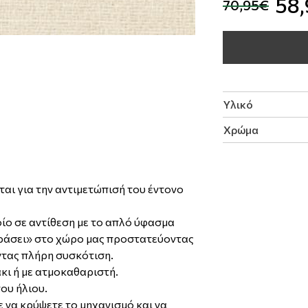
58
70,95€
Υλικό
Χρώμα
ται για την αντιμετώπισή του έντονο
οίο σε αντίθεση με το απλό ύφασμα
εράσει» στο χώρο μας προστατεύοντας
οντας πλήρη συσκότιση.
κι ή με ατμοκαθαριστή.
ου ήλιου.
ε να κρύψετε το μηχανισμό και να