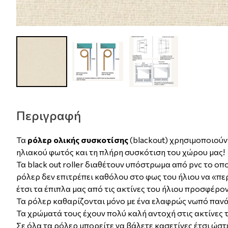
Περιγραφή
Τα
ρόλερ ολικής συσκοτίσης
(blackout) χρησιμοποιούν
ηλιακού φωτός και τη πλήρη συσκότιση του χώρου μας!
Τα black out roller διαθέτουν υπόστρωμα από pvc το οπ
ρόλερ δεν επιτρέπει καθόλου στο φως του ήλιου να «π
έτσι τα έπιπλα μας από τις ακτίνες του ήλιου προσφέρ
Τα ρόλερ καθαρίζονται μόνο με ένα ελαφρώς νωπό πανά
Τα χρώματά τους έχουν πολύ καλή αντοχή στις ακτίνες τ
Σε όλα τα ρόλερ μπορείτε να βάλετε κασετίνες έτσι ώστ