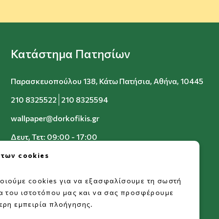
Κατάστημα Πατησίων
Παρασκευοπούλου 138, Κάτω Πατήσια, Αθήνα, 10445
210 8325522
210 8325594
wallpaper@dorkofikis.gr
Δευτ, Τετ: 09:00 - 17:00
Τρ, Πεμ, Παρ: 09:00 - 20:00
 των cookies
Σαβ: 09:00 - 15:00
οιούμε cookies για να εξασφαλίσουμε τη σωστή
ία του ιστοτόπου μας και να σας προσφέρουμε
ερη εμπειρία πλοήγησης.