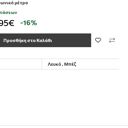
γωνικό μέτρο
στάσεων
,95€
-16%
Προσθήκη στο Καλάθι
Λευκό ,
Μπέζ