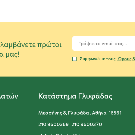
α λαμβάνετε πρώτοι
α μας!
Συμφωνώ με τους
Όρους &
λατών
Κατάστημα Γλυφάδας
Μεσσήνης 8, Γλυφάδα , Αθήνα, 16561
210 9600369
210 9600370