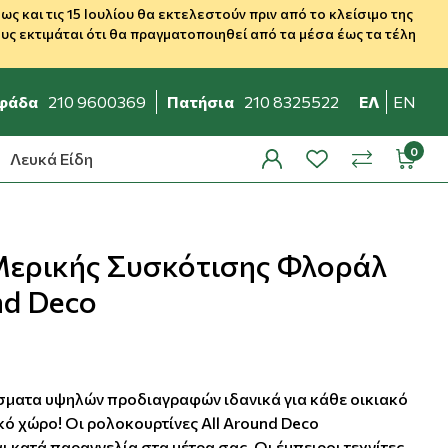
 και τις 15 Ιουλίου θα εκτελεστούν πριν από το κλείσιμο της
ς εκτιμάται ότι θα πραγματοποιηθεί από τα μέσα έως τα τέλη
φάδα
210 9600369
Πατήσια
210 8325522
ΕΛ
EN
Λευκά Είδη
profile
wishlist
minicar
compare
Μερικής Συσκότισης Φλοράλ
nd Deco
ματα υψηλών προδιαγραφών ιδανικά για κάθε οικιακό
κό χώρο! Οι ρολοκουρτίνες All Around Deco
 κατά παραγγελία στα μέτρα σας. Οι έμπειροι τεχνίτες