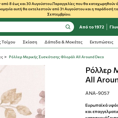
 από 8 έως και 30 Αυγούστου.Παραγγελίες που θα καταχωρηθούν έως
ρομηνία αυτή θα εκτελεστούν από 31 Αυγούστου και η παράδοσή του
Σεπτεμβρίου.
Από το 1972
Γλυ
search
 Τοίχου
Σκίαση
Δάπεδα & Μοκέτες
Εκτυπώσεις
ες
Ρόλλερ Μερικής Συσκότισης Φλοράλ All Around Deco
Ρόλλερ 
All Arou
ANA-9057
Ευρωπαϊκά υφάσ
και επαγγελματι
κατασκευάζονται