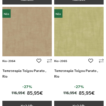
Νέο
Νέο
add to wishlist
add to wi
Rio-2064
Rio-2065
Ταπετσαρία Τοίχου Parato ,
Ταπετσαρία Τοίχου Parato ,
Rio
Rio
-27%
-27%
85,95€
85,95€
116,95€
116,95€
Καλάθι
Καλάθι