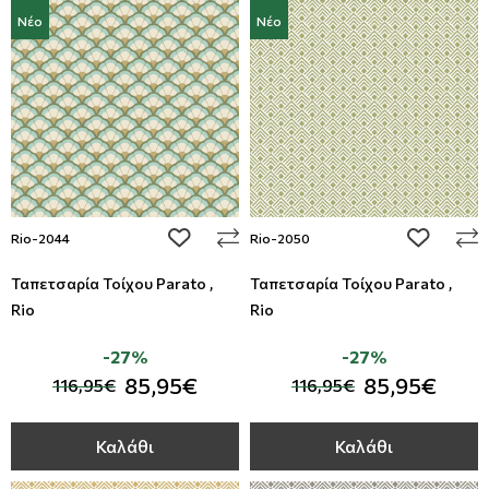
Νέο
Νέο
add to wishlist
add to wi
Rio-2044
Rio-2050
Ταπετσαρία Τοίχου Parato ,
Ταπετσαρία Τοίχου Parato ,
Rio
Rio
-27%
-27%
85,95€
85,95€
116,95€
116,95€
Καλάθι
Καλάθι