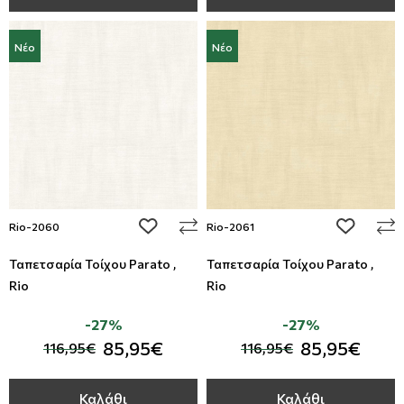
Νέο
Νέο
add to wishlist
add to wi
Rio-2060
Rio-2061
Ταπετσαρία Τοίχου Parato ,
Ταπετσαρία Τοίχου Parato ,
Rio
Rio
-27%
-27%
85,95€
85,95€
116,95€
116,95€
Καλάθι
Καλάθι