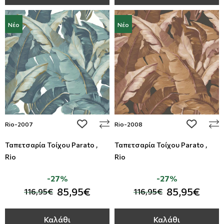
Νέο
Νέο
add to wishlist
add to wi
Rio-2007
Rio-2008
Ταπετσαρία Τοίχου Parato ,
Ταπετσαρία Τοίχου Parato ,
Rio
Rio
-27%
-27%
85,95€
85,95€
116,95€
116,95€
Καλάθι
Καλάθι