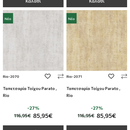
Καλάθι
Καλάθι
Νέο
Νέο
add to wishlist
add to wi
Rio-2070
Rio-2071
Ταπετσαρία Τοίχου Parato ,
Ταπετσαρία Τοίχου Parato ,
Rio
Rio
-27%
-27%
85,95€
85,95€
116,95€
116,95€