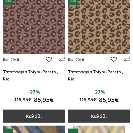
Νέο
Νέο
add to wishlist
add to wi
Rio-2048
Rio-2049
Ταπετσαρία Τοίχου Parato ,
Ταπετσαρία Τοίχου Parato ,
Rio
Rio
-27%
-27%
85,95€
85,95€
116,95€
116,95€
Καλάθι
Καλάθι