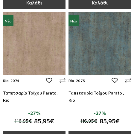
Καλάθι
Καλάθι
Νέο
Νέο
add to wishlist
add to wi
Rio-2074
Rio-2075
Ταπετσαρία Τοίχου Parato ,
Ταπετσαρία Τοίχου Parato ,
Rio
Rio
-27%
-27%
85,95€
85,95€
116,95€
116,95€