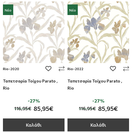
Νέο
Νέο
add to wishlist
add to wi
Rio-2020
Rio-2022
Ταπετσαρία Τοίχου Parato ,
Ταπετσαρία Τοίχου Parato ,
Rio
Rio
-27%
-27%
85,95€
85,95€
116,95€
116,95€
Καλάθι
Καλάθι