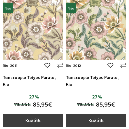
Νέο
Νέο
add to wishlist
add to wi
Rio-2011
Rio-2012
Ταπετσαρία Τοίχου Parato ,
Ταπετσαρία Τοίχου Parato ,
Rio
Rio
-27%
-27%
85,95€
85,95€
116,95€
116,95€
Καλάθι
Καλάθι