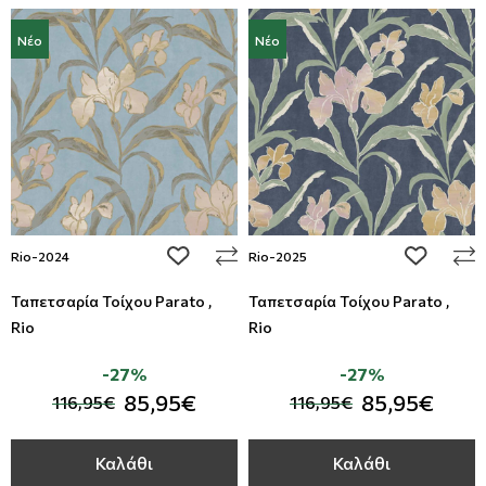
Νέο
Νέο
add to wishlist
add to wi
Rio-2024
Rio-2025
Ταπετσαρία Τοίχου Parato ,
Ταπετσαρία Τοίχου Parato ,
Rio
Rio
-27%
-27%
85,95€
85,95€
116,95€
116,95€
Καλάθι
Καλάθι