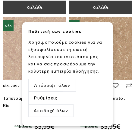
Καλάθι
Καλάθι
Νέο
Νέο
Πολιτική των cookies
Χρησιμοποιούμε cookies για να
εξασφαλίσουμε τη σωστή
λειτουργία του ιστοτόπου μας
και να σας προσφέρουμε την
καλύτερη εμπειρία πλοήγησης.
Απόρριψη όλων
add to wishlist
add to wi
Rio-2092
Rio-2093
Ρυθμίσεις
Ταπετσαρία Τοίχου Parato ,
Ταπετσαρία Τοίχου Parato ,
Rio
Rio
Αποδοχή όλων
-27%
-27%
85,95€
85,95€
116,95€
116,95€