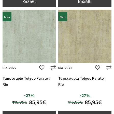
Καλάθι
Καλάθι
Νέο
Νέο
add to wishlist
add to wi
Rio-2072
Rio-2073
Ταπετσαρία Τοίχου Parato ,
Ταπετσαρία Τοίχου Parato ,
Rio
Rio
-27%
-27%
85,95€
85,95€
116,95€
116,95€