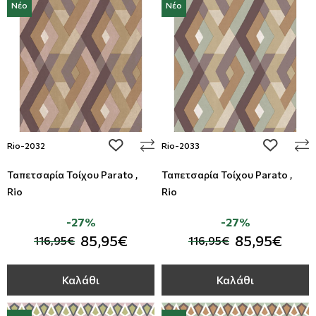
Νέο
Νέο
add to wishlist
add to wi
Rio-2032
Rio-2033
Ταπετσαρία Τοίχου Parato ,
Ταπετσαρία Τοίχου Parato ,
Rio
Rio
-27%
-27%
85,95€
85,95€
116,95€
116,95€
Καλάθι
Καλάθι