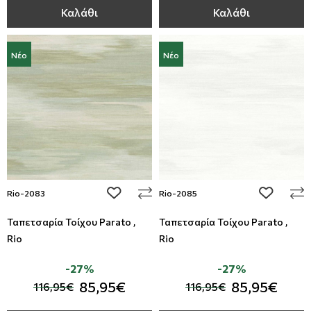
Καλάθι
Καλάθι
Νέο
Νέο
add to wishlist
add to wi
Rio-2083
Rio-2085
Ταπετσαρία Τοίχου Parato ,
Ταπετσαρία Τοίχου Parato ,
Rio
Rio
-27%
-27%
85,95€
85,95€
116,95€
116,95€