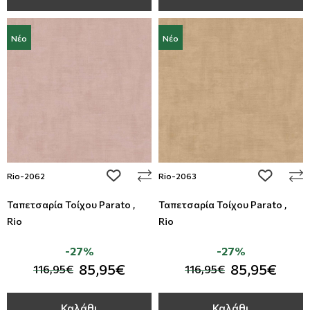
Νέο
Νέο
add to wishlist
add to wi
Rio-2062
Rio-2063
Ταπετσαρία Τοίχου Parato ,
Ταπετσαρία Τοίχου Parato ,
Rio
Rio
-27%
-27%
85,95€
85,95€
116,95€
116,95€
Καλάθι
Καλάθι