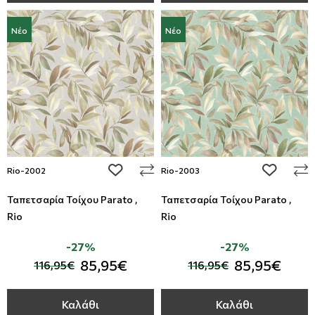
Νέο
Νέο
add to wishlist
add to wi
Rio-2002
Rio-2003
Ταπετσαρία Τοίχου Parato ,
Ταπετσαρία Τοίχου Parato ,
Rio
Rio
-27%
-27%
85,95€
85,95€
116,95€
116,95€
Καλάθι
Καλάθι