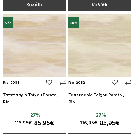
Καλάθι
Καλάθι
Νέο
Νέο
add to wishlist
add to wi
Rio-2081
Rio-2082
Ταπετσαρία Τοίχου Parato ,
Ταπετσαρία Τοίχου Parato ,
Rio
Rio
-27%
-27%
85,95€
85,95€
116,95€
116,95€