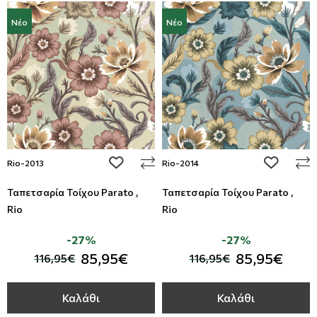
Νέο
Νέο
add to wishlist
add to wi
Rio-2013
Rio-2014
Ταπετσαρία Τοίχου Parato ,
Ταπετσαρία Τοίχου Parato ,
Rio
Rio
-27%
-27%
85,95€
85,95€
116,95€
116,95€
Καλάθι
Καλάθι