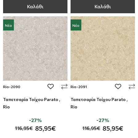
Καλάθι
Καλάθι
Νέο
Νέο
add to wishlist
add to wi
Rio-2090
Rio-2091
Ταπετσαρία Τοίχου Parato ,
Ταπετσαρία Τοίχου Parato ,
Rio
Rio
-27%
-27%
85,95€
85,95€
116,95€
116,95€