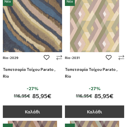
Νέο
Νέο
add to wishlist
add to wi
Rio-2029
Rio-2031
Ταπετσαρία Τοίχου Parato ,
Ταπετσαρία Τοίχου Parato ,
Rio
Rio
-27%
-27%
85,95€
85,95€
116,95€
116,95€
Καλάθι
Καλάθι