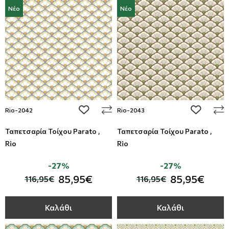
Νέο
Νέο
add to wishlist
add to wi
Rio-2042
Rio-2043
Ταπετσαρία Τοίχου Parato ,
Ταπετσαρία Τοίχου Parato ,
Rio
Rio
-27%
-27%
85,95€
85,95€
116,95€
116,95€
Καλάθι
Καλάθι