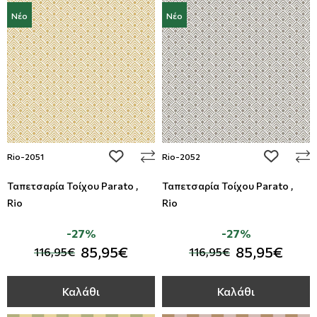
Νέο
Νέο
add to wishlist
add to wi
Rio-2051
Rio-2052
Ταπετσαρία Τοίχου Parato ,
Ταπετσαρία Τοίχου Parato ,
Rio
Rio
-27%
-27%
85,95€
85,95€
116,95€
116,95€
Καλάθι
Καλάθι