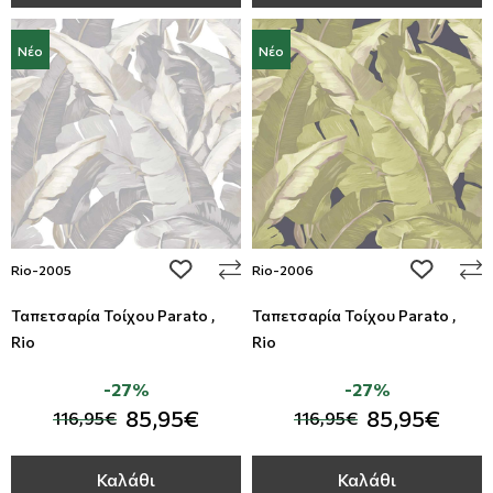
Νέο
Νέο
add to wishlist
add to wi
Rio-2005
Rio-2006
Ταπετσαρία Τοίχου Parato ,
Ταπετσαρία Τοίχου Parato ,
Rio
Rio
-27%
-27%
85,95€
85,95€
116,95€
116,95€
Καλάθι
Καλάθι