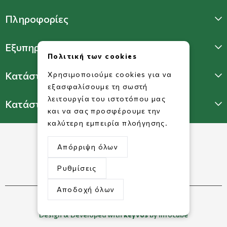
Πληροφορίες
Εξυπηρέτηση Πελατών
Πολιτική των cookies
Κατάστημα Γλυφάδας
Χρησιμοποιούμε cookies για να
εξασφαλίσουμε τη σωστή
λειτουργία του ιστοτόπου μας
Κατάστημα Πατησίων
και να σας προσφέρουμε την
καλύτερη εμπειρία πλοήγησης.
Απόρριψη όλων
Ρυθμίσεις
Αποδοχή όλων
©2026 Copyright www.dorkofikis.gr.
Design & Developed with
keyvos
by infocube