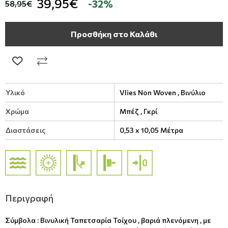
39,95€
-32%
58,95€
Προσθήκη στο Καλάθι
Υλικό
Vlies Non Woven ,
Βινύλιο
Χρώμα
Μπέζ ,
Γκρί
Διαστάσεις
0,53 x 10,05 Μέτρα
Περιγραφή
Σύμβολα : Βινυλική Ταπετσαρία Τοίχου , βαριά πλενόμενη , με