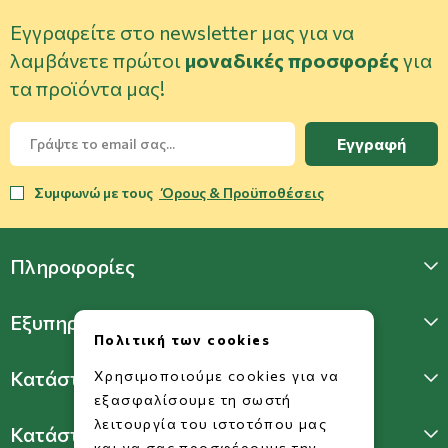
Εγγραφείτε στο newsletter μας για να
λαμβάνετε πρώτοι
μοναδικές προσφορές
για
τα προϊόντα μας!
Εγγραφή
Συμφωνώ με τους
Όρους & Προϋποθέσεις
Πληροφορίες
Εξυπηρέτηση Πελατών
Πολιτική των cookies
Κατάστημα Γλυφάδας
Χρησιμοποιούμε cookies για να
εξασφαλίσουμε τη σωστή
λειτουργία του ιστοτόπου μας
Κατάστημα Πατησίων
και να σας προσφέρουμε την