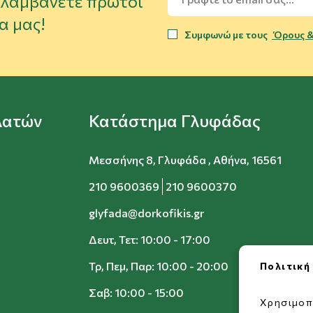
α λαμβάνετε πρώτοι
α μας!
Συμφωνώ με τους
Όρους &
λατών
Κατάστημα Γλυφάδας
Μεσσήνης 8, Γλυφάδα , Αθήνα, 16561
210 9600369
210 9600370
glyfada@dorkofikis.gr
Δευτ, Τετ: 10:00 - 17:00
Τρ, Πεμ, Παρ: 10:00 - 20:00
Πολιτική
Σαβ: 10:00 - 15:00
Χρησιμοπ