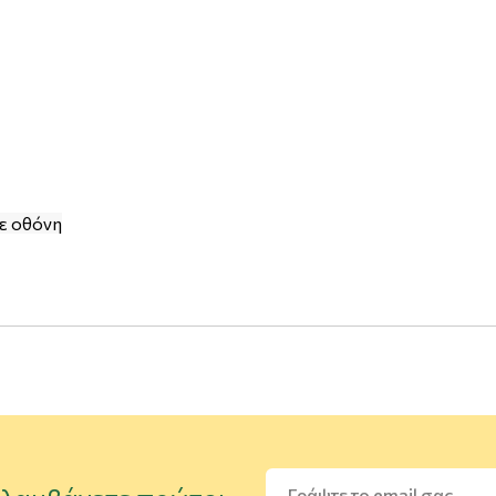
ε οθόνη