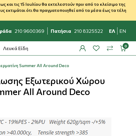
 και τις 15 Ιουλίου θα εκτελεστούν πριν από το κλείσιμο της
ς εκτιμάται ότι θα πραγματοποιηθεί από τα μέσα έως τα τέλη
φάδα
210 9600369
Πατήσια
210 8325522
ΕΛ
EN
Λευκά Είδη
profile
wishlist
minicar
compare
ρματίνη Summer All Around Deco
λωσης Εξωτερικού Χώρου
mmer All Around Deco