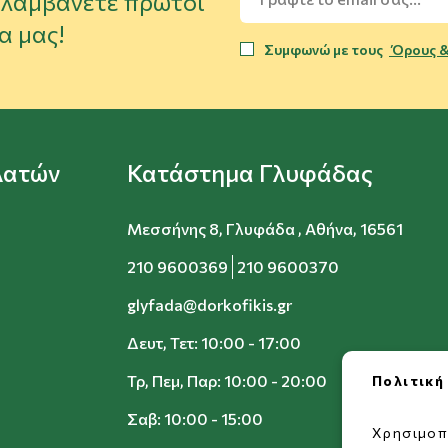
α λαμβάνετε πρώτοι
α μας!
Συμφωνώ με τους
Όρους &
λατών
Κατάστημα Γλυφάδας
Μεσσήνης 8, Γλυφάδα , Αθήνα, 16561
210 9600369
210 9600370
glyfada@dorkofikis.gr
Δευτ, Τετ: 10:00 - 17:00
Τρ, Πεμ, Παρ: 10:00 - 20:00
Πολιτική
Σαβ: 10:00 - 15:00
Χρησιμοπ