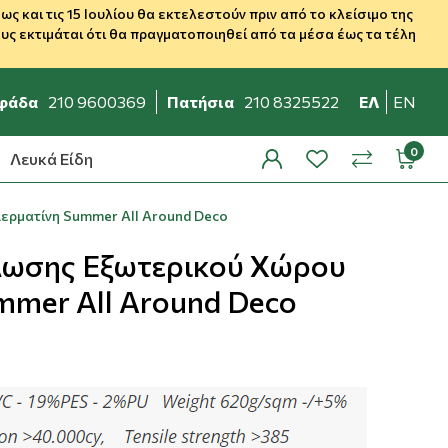
 και τις 15 Ιουλίου θα εκτελεστούν πριν από το κλείσιμο της
ς εκτιμάται ότι θα πραγματοποιηθεί από τα μέσα έως τα τέλη
φάδα
210 9600369
Πατήσια
210 8325522
ΕΛ
EN
Λευκά Είδη
profile
wishlist
minicar
compare
ρματίνη Summer All Around Deco
λωσης Εξωτερικού Χώρου
mmer All Around Deco