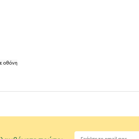
ε οθόνη